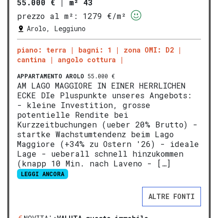
55.000 €
|
m² 43
prezzo al m²:
1279 €/m²
Arolo, Leggiuno
piano: terra
bagni: 1
zona OMI: D2
cantina
angolo cottura
APPARTAMENTO
AROLO
55.000 €
AM LAGO MAGGIORE IN EINER HERRLICHEN
ECKE DIe Pluspunkte unseres Angebots:
- kleine Investition, grosse
potentielle Rendite bei
Kurzzeitbuchungen (ueber 20% Brutto) -
startke Wachstumtendenz beim Lago
Maggiore (+34% zu Ostern '26) - ideale
Lage - ueberall schnell hinzukommen
(knapp 10 Min. nach Laveno - […]
LEGGI ANCORA
ALTRE FONTI