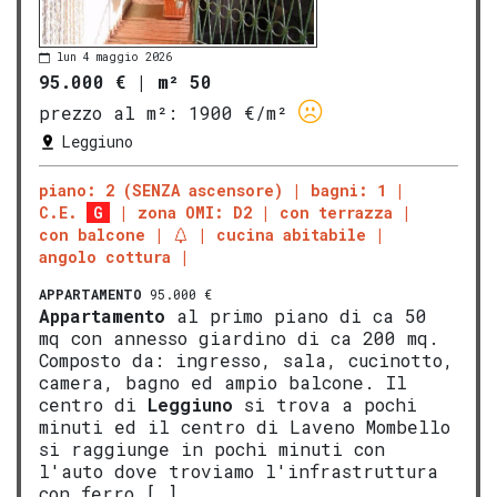
lun 4 maggio 2026
95.000 €
|
m² 50
prezzo al m²:
1900 €/m²
Leggiuno
piano: 2 (SENZA ascensore)
bagni: 1
C.E.
G
zona OMI: D2
con terrazza
con balcone
cucina abitabile
angolo cottura
APPARTAMENTO
95.000 €
Appartamento
al primo piano di ca 50
mq con annesso giardino di ca 200 mq.
Composto da: ingresso, sala, cucinotto,
camera, bagno ed ampio balcone. Il
centro di
Leggiuno
si trova a pochi
minuti ed il centro di Laveno Mombello
si raggiunge in pochi minuti con
l'auto dove troviamo l'infrastruttura
con ferro […]