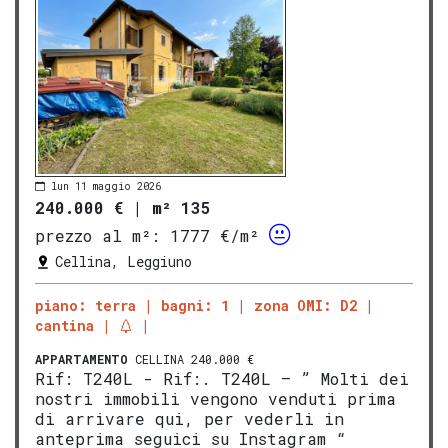
lun 11 maggio 2026
240.000 €
|
m² 135
prezzo al m²:
1777 €/m²
Cellina, Leggiuno
piano: terra
bagni: 1
zona OMI: D2
cantina
APPARTAMENTO
CELLINA 240.000 €
Rif: T240L - Rif:. T240L – ” Molti dei
nostri immobili vengono venduti prima
di arrivare qui, per vederli in
anteprima seguici su Instagram “