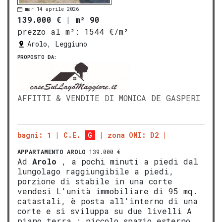
mar 14 aprile 2026
139.000 €
|
m² 90
prezzo al m²:
1544 €/m²
Arolo, Leggiuno
PROPOSTO DA:
AFFITTI & VENDITE DI MONICA DE GASPERI
bagni: 1
C.E.
G
zona OMI: D2
APPARTAMENTO
AROLO
139.000 €
Ad
Arolo
, a pochi minuti a piedi dal
lungolago raggiungibile a piedi,
porzione di stabile in una corte
vendesi L'unità immobiliare di 95 mq.
catastali, è posta all'interno di una
corte e si sviluppa su due livelli A
piano terra : piccolo spazio esterno,