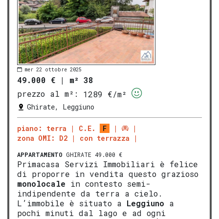
mer 22 ottobre 2025
49.000 €
|
m² 38
prezzo al m²:
1289 €/m²
Ghirate, Leggiuno
piano: terra
C.E.
F
zona OMI: D2
con terrazza
APPARTAMENTO
GHIRATE 49.000 €
Primacasa Servizi Immobiliari è felice
di proporre in vendita questo grazioso
monolocale
in contesto semi-
indipendente da terra a cielo.
L’immobile è situato a
Leggiuno
a
pochi minuti dal lago e ad ogni