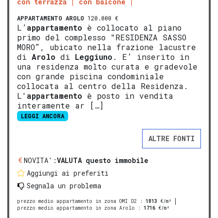
con terrazza
con balcone
APPARTAMENTO
AROLO
120.000 €
L’
appartamento
è collocato al piano
primo del complesso "RESIDENZA SASSO
MORO”, ubicato nella frazione lacustre
di
Arolo
di
Leggiuno
. E’ inserito in
una residenza molto curata e gradevole
con grande piscina condominiale
collocata al centro della Residenza.
L'
appartamento
è posto in vendita
interamente ar […]
LEGGI ANCORA
ALTRE FONTI
NOVITA':
VALUTA questo immobile
Aggiungi ai preferiti
Segnala un problema
prezzo medio appartamento in zona OMI D2
:
1813
€/m²
prezzo medio appartamento in zona Arolo
:
1716
€/m²