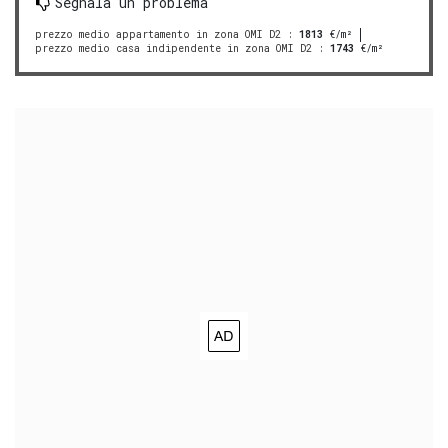
Segnala un problema
prezzo medio appartamento in zona OMI D2
:
1813
€/m²
prezzo medio casa indipendente in zona OMI D2
:
1743
€/m²