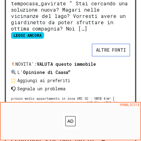
tempocasa_gavirate ” Stai cercando una
soluzione nuova? Magari nelle
vicinanze del lago? Vorresti avere un
giardinetto da poter sfruttare in
ottima compagnia? Noi […]
LEGGI ANCORA
ALTRE FONTI
NOVITA':
VALUTA questo immobile
®
L'
Opinione di Caasa
Aggiungi ai preferiti
Segnala un problema
prezzo medio appartamento in zona OMI D2
:
1813
€/m²
prezzo medio casa indipendente in zona OMI D2
:
1743
€/m²
PUBBLICITÀ
PREMIUM
Appartamento in vendita a
Leggiuno via San Carlo, 4