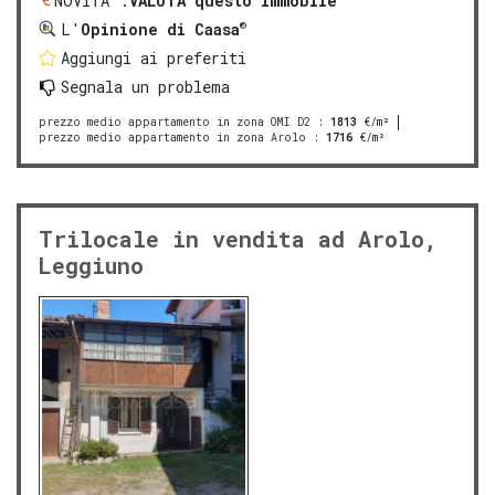
NOVITA':
VALUTA questo immobile
®
L'
Opinione di Caasa
Aggiungi ai preferiti
Segnala un problema
prezzo medio appartamento in zona OMI D2
:
1813
€/m²
prezzo medio appartamento in zona Arolo
:
1716
€/m²
Trilocale in vendita ad Arolo,
Leggiuno