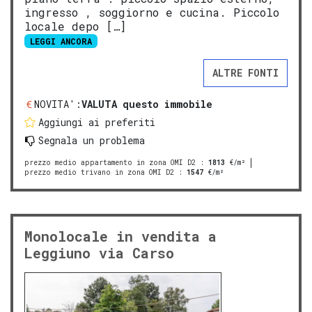
ingresso , soggiorno e cucina. Piccolo
locale depo […]
LEGGI ANCORA
ALTRE FONTI
NOVITA':
VALUTA questo immobile
Aggiungi ai preferiti
Segnala un problema
prezzo medio appartamento in zona OMI D2
:
1813
€/m²
prezzo medio trivano in zona OMI D2
:
1547
€/m²
Monolocale in vendita a
Leggiuno via Carso