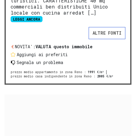
turistici. CARATTERISTICHE 40 mq
commerciali ben distribuiti Unico
locale con cucina arredat […]
LEGGI ANCORA
ALTRE FONTI
NOVITA':
VALUTA questo immobile
Aggiungi ai preferiti
Segnala un problema
prezzo medio appartamento in zona Reno
:
1991
€/m²
prezzo medio casa indipendente in zona Reno
:
2005
€/m²