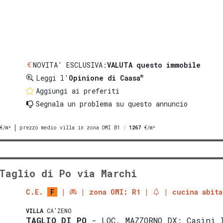
NOVITA' ESCLUSIVA:
VALUTA questo immobile
®
Leggi l'
Opinione di Caasa
Aggiungi ai preferiti
Segnala un problema
su questo annuncio
€/m²
prezzo medio villa in zona OMI B1
:
1267
€/m²
Taglio di Po via Marchi
C.E.
F
zona OMI: R1
cucina abita
VILLA
CA'ZENO
TAGLIO DI PO
- LOC. MAZZORNO DX: Casini 