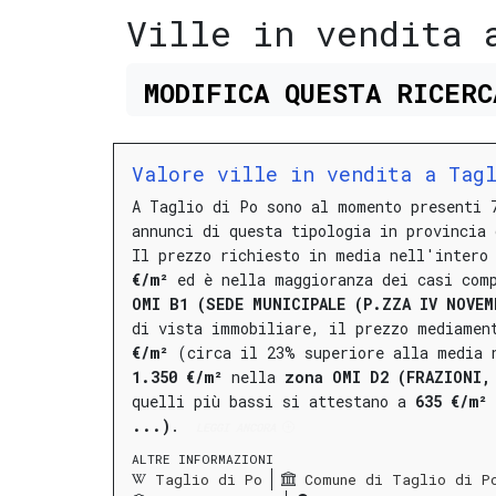
Ville in vendita 
MODIFICA
QUESTA
RICER
Valore ville in vendita a Tag
A Taglio di Po sono al momento presenti 
annunci di questa tipologia in provincia 
Il prezzo richiesto in media nell'intero
€/m²
ed è nella maggioranza dei casi com
OMI B1 (SEDE MUNICIPALE (P.ZZA IV NOVEM
di vista immobiliare, il prezzo mediamen
€/m²
(circa il 23% superiore alla media
1.350 €/m²
nella
zona OMI D2 (FRAZIONI,
quelli più bassi si attestano a
635 €/m²
...)
.
LEGGI ANCORA
ALTRE INFORMAZIONI
Taglio di Po
Comune di Taglio di P