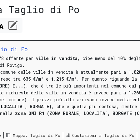
a Taglio di Po
CA
lio di Po
78 offerte per
ville in vendita
, cioè meno del 10% degl
di Rovigo.
 comune delle ville in vendita è attualmente pari a
1.02
preso tra
635 €/m²
e
1.215 €/m²
.
Per quanto riguarda la
BRE) E...)
, che è tra le più importanti nel comune dal 
te richiesto delle ville in vendita è invece pari a
1.26
 nel comune).
I prezzi più alti arrivano invece mediament
 LOCALITA`, BORGATE)
, che è quella più costosa, mentre
nella
zona OMI R1 (ZONA RURALE, LOCALITA`, BORGATE (C
o
Mappa: Taglio di Po
Quotazioni a Taglio di Po