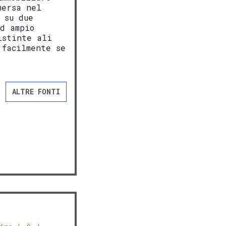
mersa nel
 su due
ed ampio
istinte ali
 facilmente se
ALTRE FONTI