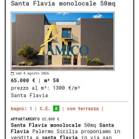
Santa Flavia monolocale 50mq
sab 8 agosto 2026
65.000 €
|
m² 50
prezzo al m²:
1300 €/m²
Santa Flavia
bagni: 1
C.E.
A
con terrazza
APPARTAMENTO
65.000 €
Santa Flavia
monolocale
50mq
Santa
Flavia
Palermo Sicilia proponiamo in
vendita a
santa flavia
in via san