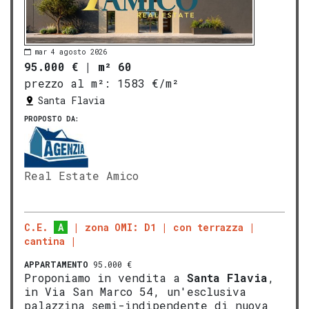
mar 4 agosto 2026
95.000 €
|
m² 60
prezzo al m²:
1583 €/m²
Santa Flavia
PROPOSTO DA:
Real Estate Amico
C.E.
A
zona OMI: D1
con terrazza
cantina
APPARTAMENTO
95.000 €
Proponiamo in vendita a
Santa Flavia
,
in Via San Marco 54, un'esclusiva
palazzina semi-indipendente di nuova