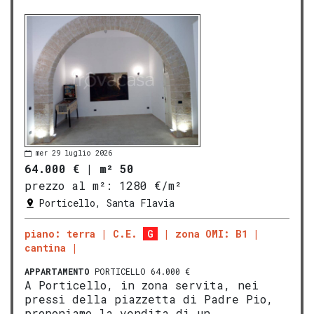
mer 29 luglio 2026
64.000 €
|
m² 50
prezzo al m²:
1280 €/m²
Porticello, Santa Flavia
piano: terra
C.E.
G
zona OMI: B1
cantina
APPARTAMENTO
PORTICELLO 64.000 €
A Porticello, in zona servita, nei
pressi della piazzetta di Padre Pio,
proponiamo la vendita di un