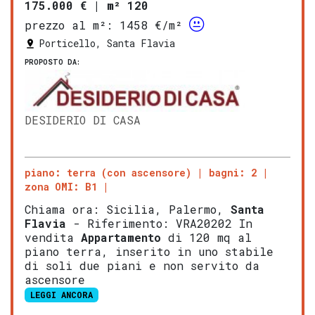
175.000 €
|
m² 120
prezzo al m²:
1458 €/m²
Porticello, Santa Flavia
PROPOSTO DA:
DESIDERIO DI CASA
piano: terra (con ascensore)
bagni: 2
zona OMI: B1
Chiama ora: Sicilia, Palermo,
Santa
Flavia
- Riferimento: VRA20202 In
vendita
Appartamento
di 120 mq al
piano terra, inserito in uno stabile
di soli due piani e non servito da
ascensore
LEGGI ANCORA