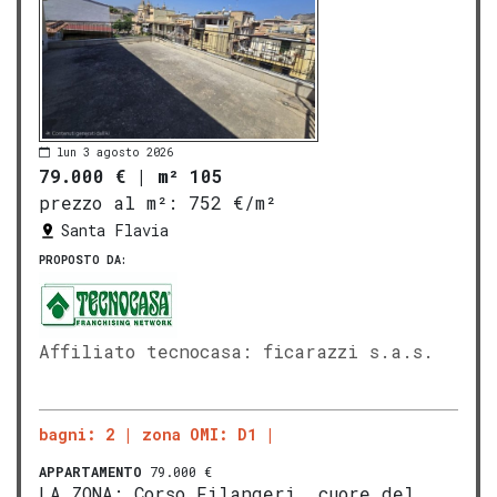
lun 3 agosto 2026
79.000 €
|
m² 105
prezzo al m²:
752 €/m²
Santa Flavia
PROPOSTO DA:
Affiliato tecnocasa: ficarazzi s.a.s.
bagni: 2
zona OMI: D1
APPARTAMENTO
79.000 €
LA ZONA: Corso Filangeri, cuore del