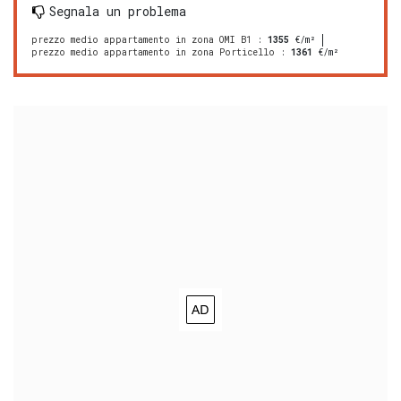
Segnala un problema
prezzo medio appartamento in zona OMI B1
:
1355
€/m²
prezzo medio appartamento in zona Porticello
:
1361
€/m²