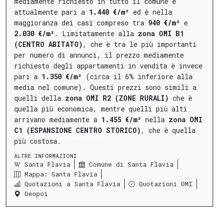
mediamente richiesto in tutto il comune è
attualmente pari a
1.440 €/m²
ed è nella
maggioranza dei casi compreso tra
940 €/m²
e
2.030 €/m²
.
Limitatamente alla
zona OMI B1
(CENTRO ABITATO)
, che è tra le più importanti
per numero di annunci, il prezzo mediamente
richiesto degli appartamenti in vendita è invece
pari a
1.350 €/m²
(circa il 6% inferiore alla
media nel comune).
Questi prezzi sono simili a
quelli della
zona OMI R2 (ZONE RURALI)
che è
quella più economica, mentre quelli più alti
arrivano mediamente a
1.455 €/m²
nella
zona OMI
C1 (ESPANSIONE CENTRO STORICO)
, che è quella
più costosa.
LEGGI ANCORA
ALTRE INFORMAZIONI
Santa Flavia
Comune di Santa Flavia
Mappa: Santa Flavia
Quotazioni a Santa Flavia
Quotazioni OMI
Geopoi