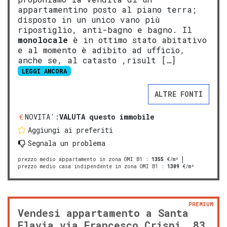
appartamentino posto al piano terra;
disposto in un unico vano più
ripostiglio, anti-bagno e bagno. Il
monolocale
è in ottimo stato abitativo
e al momento è adibito ad ufficio,
anche se, al catasto ,risult […]
LEGGI ANCORA
ALTRE FONTI
NOVITA':
VALUTA questo immobile
Aggiungi ai preferiti
Segnala un problema
prezzo medio appartamento in zona OMI B1
:
1355
€/m²
prezzo medio casa indipendente in zona OMI B1
:
1309
€/m²
PREMIUM
Vendesi appartamento a Santa
Flavia via Francesco Crispi, 83