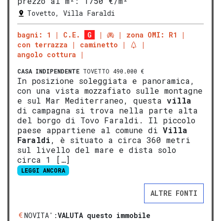
prezzo al m²:
1750 €/m²
Tovetto, Villa Faraldi
bagni: 1
C.E.
G
zona OMI: R1
con terrazza
caminetto
angolo cottura
CASA INDIPENDENTE
TOVETTO 490.000 €
In posizione soleggiata e panoramica,
con una vista mozzafiato sulle montagne
e sul Mar Mediterraneo, questa
villa
di campagna si trova nella parte alta
del borgo di Tovo Faraldi. Il piccolo
paese appartiene al comune di
V
illa
Faraldi
, è situato a circa 360 metri
sul livello del mare e dista solo
circa 1 […]
LEGGI ANCORA
ALTRE FONTI
NOVITA':
VALUTA questo immobile