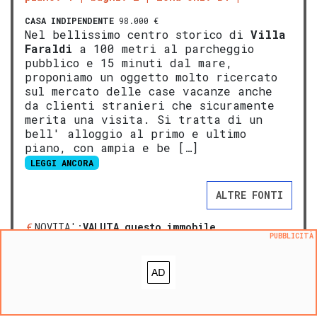
CASA INDIPENDENTE
98.000 €
Nel bellissimo centro storico di
V
illa
Faraldi
a 100 metri al parcheggio
pubblico e 15 minuti dal mare,
proponiamo un oggetto molto ricercato
sul mercato delle case vacanze anche
da clienti stranieri che sicuramente
merita una visita. Si tratta di un
bell' alloggio al primo e ultimo
piano, con ampia e be […]
LEGGI ANCORA
ALTRE FONTI
NOVITA':
VALUTA questo immobile
PUBBLICITÀ
Aggiungi ai preferiti
Segnala un problema
prezzo medio casa indipendente a Villa Faraldi
:
1821
€/m²
prezzo medio villa a Villa Faraldi
:
1908
€/m²