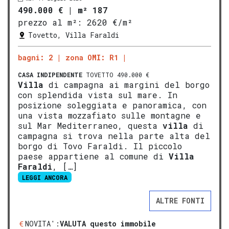
490.000 €
|
m² 187
prezzo al m²:
2620 €/m²
Tovetto, Villa Faraldi
bagni: 2
zona OMI: R1
CASA INDIPENDENTE
TOVETTO 490.000 €
Villa
di campagna ai margini del borgo
con splendida vista sul mare. In
posizione soleggiata e panoramica, con
una vista mozzafiato sulle montagne e
sul Mar Mediterraneo, questa
villa
di
campagna si trova nella parte alta del
borgo di Tovo Faraldi. Il piccolo
paese appartiene al comune di
V
illa
Faraldi
, […]
LEGGI ANCORA
ALTRE FONTI
NOVITA':
VALUTA questo immobile