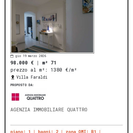
gio 19 marzo 2026
98.000 €
|
m² 71
prezzo al m²:
1380 €/m²
Villa Faraldi
PROPOSTO DA:
AGENZIA IMMOBILIARE QUATTRO
piano: 1
bagni: 2
zona OMI: B1