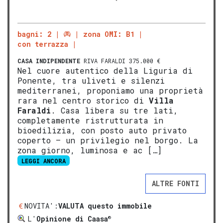
bagni: 2
zona OMI: B1
con terrazza
CASA INDIPENDENTE
RIVA FARALDI 375.000 €
Nel cuore autentico della Liguria di
Ponente, tra uliveti e silenzi
mediterranei, proponiamo una proprietà
rara nel centro storico di
V
illa
Faraldi
. Casa libera su tre lati,
completamente ristrutturata in
bioedilizia, con posto auto privato
coperto — un privilegio nel borgo. La
zona giorno, luminosa e ac […]
LEGGI ANCORA
ALTRE FONTI
NOVITA':
VALUTA questo immobile
®
L'
Opinione di Caasa