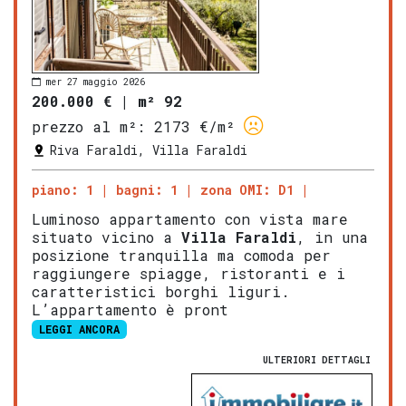
mer 27 maggio 2026
200.000 €
|
m² 92
prezzo al m²:
2173 €/m²
Riva Faraldi, Villa Faraldi
piano: 1
bagni: 1
zona OMI: D1
Luminoso appartamento con vista mare
situato vicino a
V
illa Faraldi
, in una
posizione tranquilla ma comoda per
raggiungere spiagge, ristoranti e i
caratteristici borghi liguri.
L’appartamento è pront
LEGGI ANCORA
ULTERIORI DETTAGLI