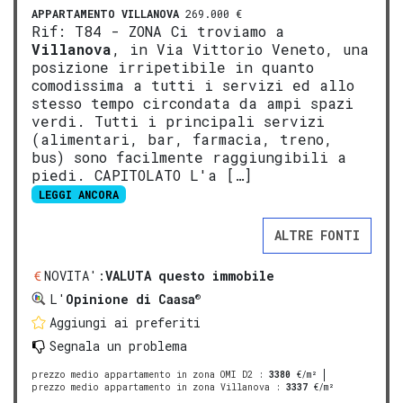
APPARTAMENTO
VILLANOVA
269.000 €
Rif: T84 - ZONA Ci troviamo a
Villanova
, in Via Vittorio Veneto, una
posizione irripetibile in quanto
comodissima a tutti i servizi ed allo
stesso tempo circondata da ampi spazi
verdi. Tutti i principali servizi
(alimentari, bar, farmacia, treno,
bus) sono facilmente raggiungibili a
piedi. CAPITOLATO L'a […]
LEGGI ANCORA
ALTRE FONTI
NOVITA':
VALUTA questo immobile
®
L'
Opinione di Caasa
Aggiungi ai preferiti
Segnala un problema
prezzo medio appartamento in zona OMI D2
:
3380
€/m²
prezzo medio appartamento in zona Villanova
:
3337
€/m²