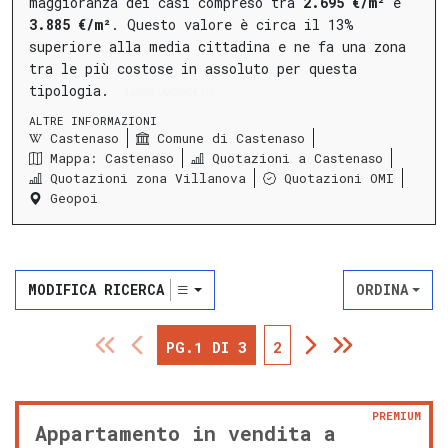
maggioranza dei casi compreso tra
2.695 €/m²
e
3.885 €/m²
.
Questo valore è circa il 13%
superiore alla media cittadina e ne fa una zona
tra le più costose in assoluto per questa
tipologia.
LEGGI ANCORA
ALTRE INFORMAZIONI
Castenaso
Comune di Castenaso
Mappa: Castenaso
Quotazioni a Castenaso
Quotazioni zona Villanova
Quotazioni OMI
Geopoi
MODIFICA RICERCA
ORDINA
PG.1 DI 3
2
PREMIUM
Appartamento in vendita a