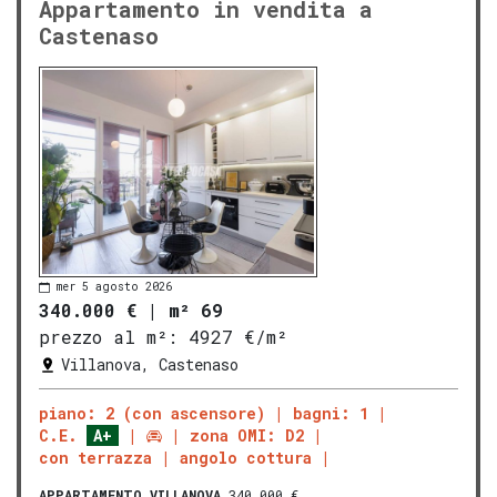
Appartamento in vendita a
Castenaso
mer 5 agosto 2026
340.000 €
|
m² 69
prezzo al m²:
4927 €/m²
Villanova, Castenaso
piano: 2 (con ascensore)
bagni: 1
C.E.
A+
zona OMI: D2
con terrazza
angolo cottura
APPARTAMENTO
VILLANOVA
340.000 €