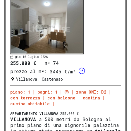
gio 16 luglio 2026
255.000 €
|
m² 74
prezzo al m²:
3445 €/m²
Villanova, Castenaso
piano: 1
bagni: 1
zona OMI: D2
con terrazza
con balcone
cantina
cucina abitabile
APPARTAMENTO
VILLANOVA
255.000 €
VILLANOVA
a 500 metri da Bologna al
primo piano di una signorile palazzina
in ottimo stato proponiamo un
trilocale