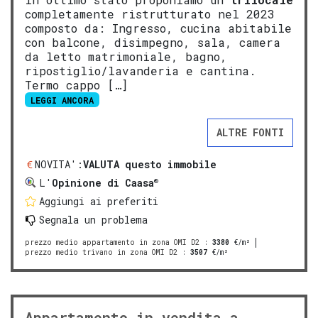
completamente ristrutturato nel 2023
composto da: Ingresso, cucina abitabile
con balcone, disimpegno, sala, camera
da letto matrimoniale, bagno,
ripostiglio/lavanderia e cantina.
Termo cappo […]
LEGGI ANCORA
ALTRE FONTI
NOVITA':
VALUTA questo immobile
®
L'
Opinione di Caasa
Aggiungi ai preferiti
Segnala un problema
prezzo medio appartamento in zona OMI D2
:
3380
€/m²
prezzo medio trivano in zona OMI D2
:
3507
€/m²
Appartamento in vendita a