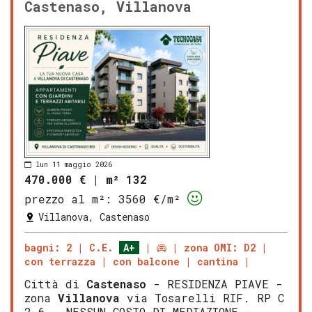
Castenaso, Villanova
lun 11 maggio 2026
470.000 €
|
m² 132
prezzo al m²:
3560 €/m²
Villanova, Castenaso
bagni: 2
C.E.
A+
zona OMI: D2
con terrazza
con balcone
cantina
Città di
Castenaso
- RESIDENZA PIAVE -
zona
Villanova
via Tosarelli RIF. RP C
2.6 - NESSUN COSTO DI MEDIAZIONE -