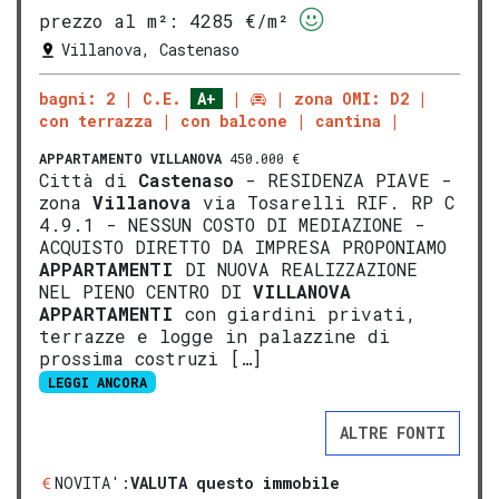
prezzo al m²:
4285 €/m²
Villanova, Castenaso
bagni: 2
C.E.
A+
zona OMI: D2
con terrazza
con balcone
cantina
APPARTAMENTO
VILLANOVA
450.000 €
Città di
Castenaso
- RESIDENZA PIAVE -
zona
Villanova
via Tosarelli RIF. RP C
4.9.1 - NESSUN COSTO DI MEDIAZIONE -
ACQUISTO DIRETTO DA IMPRESA PROPONIAMO
APPARTAMENTI
DI NUOVA REALIZZAZIONE
NEL PIENO CENTRO DI
VILLANOVA
APPARTAMENTI
con giardini privati,
terrazze e logge in palazzine di
prossima costruzi […]
LEGGI ANCORA
ALTRE FONTI
NOVITA':
VALUTA questo immobile