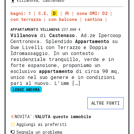
Villanova, Castenaso
bagni: 1
C.E.
D
zona OMI: D2
con terrazza
con balcone
cantina
APPARTAMENTO
VILLANOVA
237.000 €
Villanova
di
Castenaso
. Ad.ze Ipercoop
Centronova. Splendido
Appartamento
su
Due Livelli con Terrazzo e Doppia
Idromassaggio. In un contesto
residenziale tranquillo, verde e in
forte espansione, proponiamo un
esclusivo
appartamento
di circa 90 mq,
unico nel suo genere e in condizioni
pari al nuovo. L'imm […]
LEGGI ANCORA
ALTRE FONTI
NOVITA':
VALUTA questo immobile
Aggiungi ai preferiti
Segnala un problema