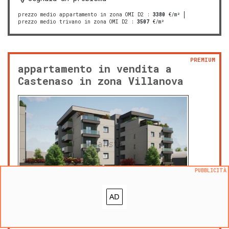
prezzo medio appartamento in zona OMI D2
:
3380
€/m²
prezzo medio trivano in zona OMI D2
:
3507
€/m²
PREMIUM
appartamento in vendita a
Castenaso in zona Villanova
PUBBLICITÀ
gio 25 giugno 2026
440.000 €
|
m² 125
prezzo al m²:
3520 €/m²