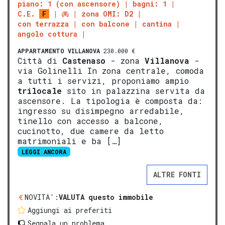
piano: 1 (con ascensore)
bagni: 1
C.E.
F
zona OMI: D2
con terrazza
con balcone
cantina
angolo cottura
APPARTAMENTO
VILLANOVA
230.000 €
Città di
Castenaso
- zona
Villanova
-
via Golinelli In zona centrale, comoda
a tutti i servizi, proponiamo ampio
trilocale
sito in palazzina servita da
ascensore. La tipologia è composta da:
ingresso su disimpegno arredabile,
tinello con accesso a balcone,
cucinotto, due camere da letto
matrimoniali e ba […]
LEGGI ANCORA
ALTRE FONTI
NOVITA':
VALUTA questo immobile
Aggiungi ai preferiti
Segnala un problema