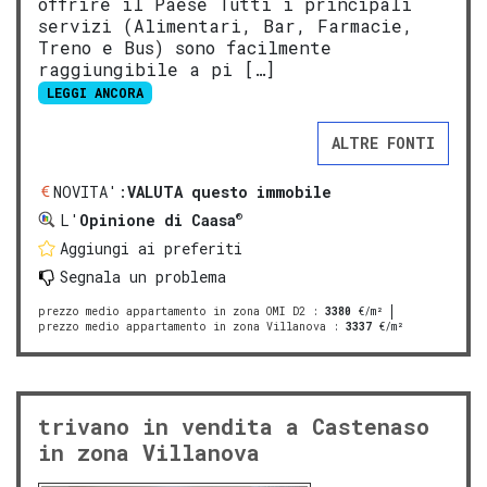
offrire il Paese Tutti i principali
servizi (Alimentari, Bar, Farmacie,
Treno e Bus) sono facilmente
raggiungibile a pi […]
LEGGI ANCORA
ALTRE FONTI
NOVITA':
VALUTA questo immobile
®
L'
Opinione di Caasa
Aggiungi ai preferiti
Segnala un problema
prezzo medio appartamento in zona OMI D2
:
3380
€/m²
prezzo medio appartamento in zona Villanova
:
3337
€/m²
trivano in vendita a Castenaso
in zona Villanova