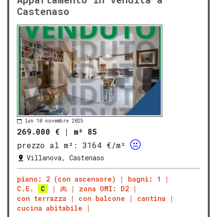
Castenaso
lun 10 novembre 2025
269.000 €
|
m² 85
prezzo al m²:
3164 €/m²
Villanova, Castenaso
piano: 2 (con ascensore)
bagni: 1
C.E.
C
zona OMI: D2
con terrazza
con balcone
cantina
cucina abitabile