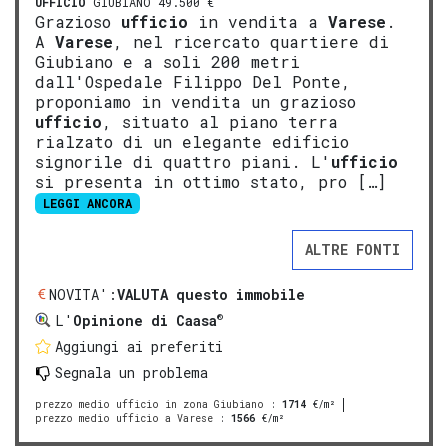
UFFICIO
GIUBIANO 49.500 €
Grazioso
ufficio
in vendita a
Varese
.
A
Varese
, nel ricercato quartiere di
Giubiano e a soli 200 metri
dall'Ospedale Filippo Del Ponte,
proponiamo in vendita un grazioso
ufficio
, situato al piano terra
rialzato di un elegante edificio
signorile di quattro piani. L'
ufficio
si presenta in ottimo stato, pro […]
LEGGI ANCORA
ALTRE FONTI
NOVITA':
VALUTA questo immobile
®
L'
Opinione di Caasa
Aggiungi ai preferiti
Segnala un problema
prezzo medio ufficio in zona Giubiano
:
1714
€/m²
prezzo medio ufficio a Varese
:
1566
€/m²