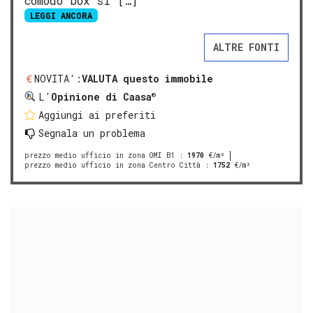
comodo box si […]
LEGGI ANCORA
ALTRE FONTI
NOVITA':
VALUTA questo immobile
®
L'
Opinione di Caasa
Aggiungi ai preferiti
Segnala un problema
prezzo medio ufficio in zona OMI B1
:
1970
€/m²
prezzo medio ufficio in zona Centro Città
:
1752
€/m²