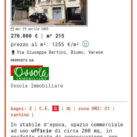
mar 29 aprile 2025
270.000 €
|
m² 215
prezzo al m²:
1255 €/m²
Via Giuseppe Bertini, Biumo, Varese
PROPOSTO DA:
Ossola Immobiliare
bagni: 2
C.E.
G
zona OMI: C1
cantina
In stabile d'epoca, spazio commerciale
ad uso
ufficio
di circa 200 mq, in
perfetto stato di conservazione, con