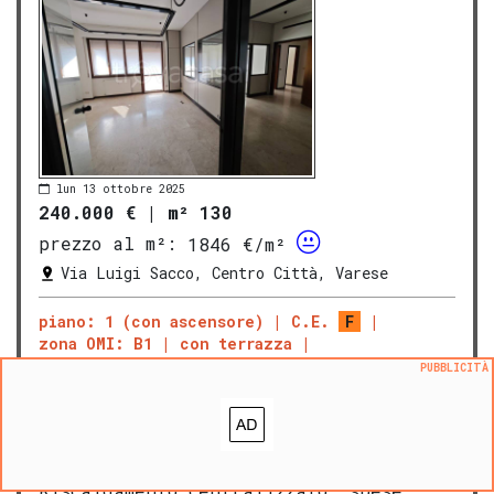
lun 13 ottobre 2025
240.000 €
|
m² 130
prezzo al m²:
1846 €/m²
Via Luigi Sacco, Centro Città, Varese
piano: 1 (con ascensore)
C.E.
F
zona OMI: B1
con terrazza
PUBBLICITÀ
UFFICIO
CENTRO CITTÀ VIA LUIGI SACCO 240.000 €
Varese
– Zona centrale In palazzina
servita da ascensore, proponiamo
ufficio
di circa 130 mq situato al
primo piano, completo di terrazzo.
Riscaldamento centralizzato, spese