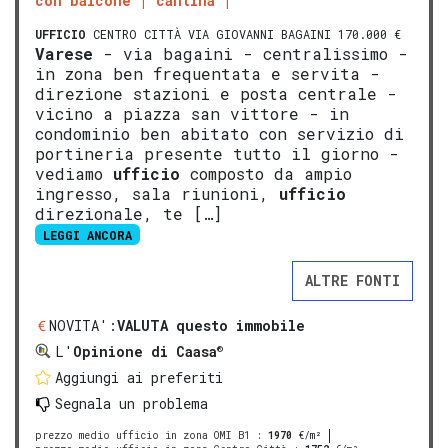
con balcone
cantina
UFFICIO
CENTRO CITTÀ VIA GIOVANNI BAGAINI 170.000 €
Varese
- via bagaini - centralissimo -
in zona ben frequentata e servita -
direzione stazioni e posta centrale -
vicino a piazza san vittore - in
condominio ben abitato con servizio di
portineria presente tutto il giorno -
vediamo
ufficio
composto da ampio
ingresso, sala riunioni,
ufficio
direzionale, te […]
LEGGI ANCORA
ALTRE FONTI
NOVITA':
VALUTA questo immobile
®
L'
Opinione di Caasa
Aggiungi ai preferiti
Segnala un problema
prezzo medio ufficio in zona OMI B1
:
1970
€/m²