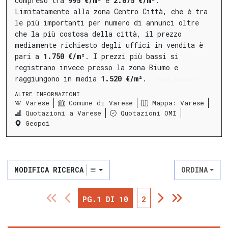
compreso tra
995 €/m²
e
2.075 €/m²
.
Limitatamente alla
zona Centro Città
, che è tra
le più importanti per numero di annunci oltre
che la più costosa della città, il prezzo
mediamente richiesto degli uffici in vendita è
pari a
1.750 €/m²
.
I prezzi più bassi si
registrano invece presso la
zona Biumo
e
raggiungono in media
1.520 €/m²
.
LEGGI ANCORA
ALTRE INFORMAZIONI
Varese
Comune di Varese
Mappa: Varese
Quotazioni a Varese
Quotazioni OMI
Geopoi
MODIFICA RICERCA
ORDINA
PG.1 DI 10
2