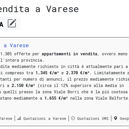
endita a Varese
CA
a a Varese
 1.305 offerte per
appartamenti in vendita
, ovvero meno
ll'intera provincia.
ndita mediamente richiesto in città è attualmente pari a
si compreso tra
1.345 €/m²
e
2.370 €/m²
.
Limitatamente 
rtanti per numero di annunci, il prezzo mediamente richi
ari a
2.150 €/m²
(circa il 12% superiore alla media in
a quelli presso la
zona Viale Borri
che è la più costosa
estano mediamente a
1.655 €/m²
nella
zona Viale Belforte
Varese
Quotazioni a Varese
Quotazioni OMI
Geop