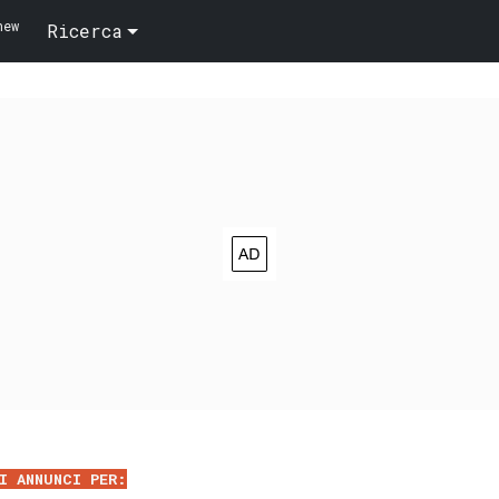
new
Ricerca
I ANNUNCI PER: