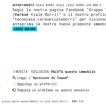
APPARTAMENTO
VIALE BORRI VIALE LUIGI BORRI 239.000 €
Segui la nostra pagina Facebook “Gruppo 
(
Varese
Viale Borri)” o il nostro profil
“tecnocasa.varesevialeborri” per visiona
anteprima le nostre nuove proposte immob
LEGGI ANCORA
NOVITA' ESCLUSIVA:
VALUTA questo immobile
®
Leggi l'
Opinione di Caasa
Aggiungi ai preferiti
E
Segnala un problema
su questo annuncio
prezzo medio appartamento in zona Viale Borri
:
2257
€/m²