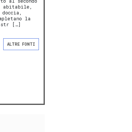
to al secondo
a abitabile,
 doccia,
mpletano la
 str […]
ALTRE FONTI