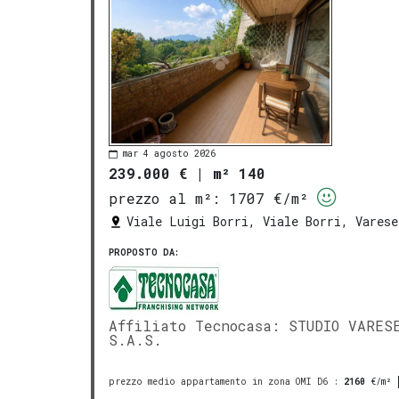
mar 4 agosto 2026
239.000 €
|
m² 140
prezzo al m²:
1707 €/m²
Viale Luigi Borri, Viale Borri, Varese
PROPOSTO DA:
Affiliato Tecnocasa: STUDIO VARES
S.A.S.
prezzo medio appartamento in zona OMI D6
:
2160
€/m²