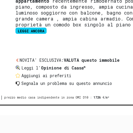
appartamento
recentemente rimodernato pos
piano, composto da ingresso, ampia cucin
luminoso soggiorno con balcone, bagno con
grande camera , ampia cabina armadio. Co
proprietà un comodo box singolo al piano
LEGGI ANCORA
NOVITA' ESCLUSIVA:
VALUTA questo immobile
®
Leggi l'
Opinione di Caasa
Aggiungi ai preferiti
Segnala un problema
su questo annuncio
prezzo medio casa indipendente in zona OMI D10
:
1726
€/m²