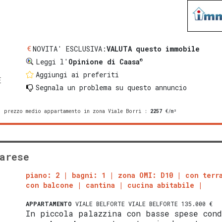
NOVITA' ESCLUSIVA:
VALUTA questo immobile
®
Leggi l'
Opinione di Caasa
Aggiungi ai preferiti
E
Segnala un problema
su questo annuncio
prezzo medio appartamento in zona Viale Borri
:
2257
€/m²
arese
piano: 2
bagni: 1
zona OMI: D10
con terr
con balcone
cantina
cucina abitabile
APPARTAMENTO
VIALE BELFORTE VIALE BELFORTE 135.000 €
In piccola palazzina con basse spese con