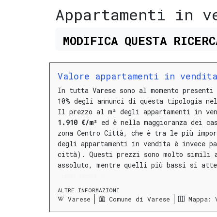
Appartamenti in v
MODIFICA
QUESTA
RICER
Valore appartamenti in vendit
In tutta Varese sono al momento presenti
10% degli annunci di questa tipologia ne
Il prezzo al m² degli appartamenti in ve
1.910 €/m²
ed è nella maggioranza dei ca
zona Centro Città
, che è tra le più impo
degli appartamenti in vendita è invece p
città).
Questi prezzi sono molto simili 
assoluto, mentre quelli più bassi si att
LEGGI ANCORA
ALTRE INFORMAZIONI
Varese
Comune di Varese
Mappa: 