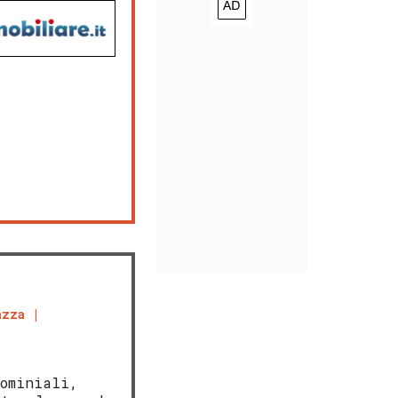
azza
dominiali,