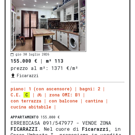
gio 30 luglio 2026
155.000 €
|
m² 113
prezzo al m²:
1371 €/m²
Ficarazzi
piano: 1 (con ascensore)
bagni: 2
C.E.
C
zona OMI: B1
con terrazza
con balcone
cantina
cucina abitabile
APPARTAMENTO
155.000 €
ERREBICASA 091/547977 - VENDE ZONA
FICARAZZI
. Nel cuore di
Ficarazzi
, in
Corso Umberto I, proponiamo in vendita