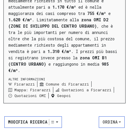
mediamente richiesto in tutto il comune è
attualmente pari a
1.170 €/m²
ed è nella
maggioranza dei casi compreso tra
755 €/m²
e
1.620 €/m²
.
Limitatamente alla
zona OMI D2
(ZONE DI SVILUPPO DEL CENTRO URBANO)
, che è
tra le più importanti per numero di annunci
oltre che la più costosa del comune, il prezzo
mediamente richiesto degli appartamenti in
vendita è pari a
1.310 €/m²
.
I prezzi più bassi
si registrano invece presso la
zona OMI B1
(CENTRO URBANO)
e raggiungono in media
985
€/m²
.
LEGGI ANCORA
ALTRE INFORMAZIONI
Ficarazzi
Comune di Ficarazzi
Mappa: Ficarazzi
Quotazioni a Ficarazzi
Quotazioni OMI
Geopoi
MODIFICA RICERCA
ORDINA