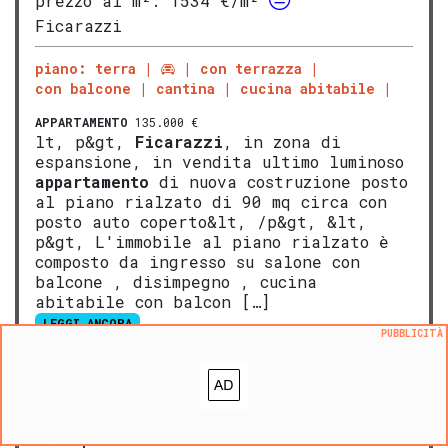
prezzo al m²:
1534 €/m²
Ficarazzi
piano: terra
con terrazza
con balcone
cantina
cucina abitabile
APPARTAMENTO
135.000 €
lt, p&gt,
Ficarazzi
, in zona di
espansione, in vendita ultimo luminoso
appartamento
di nuova costruzione posto
al piano rialzato di 90 mq circa con
posto auto coperto&lt, /p&gt, &lt,
p&gt, L'immobile al piano rialzato è
composto da ingresso su salone con
balcone , disimpegno , cucina
abitabile con balcon […]
LEGGI ANCORA
PUBBLICITÀ
ALTRE FONTI
NOVITA':
VALUTA questo immobile
®
L'
Opinione di Caasa