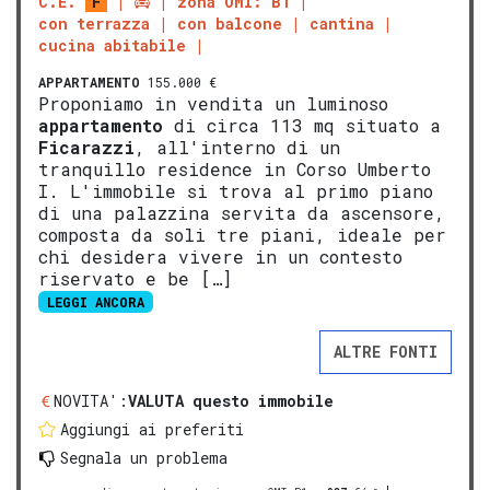
C.E.
F
zona OMI: B1
con terrazza
con balcone
cantina
cucina abitabile
APPARTAMENTO
155.000 €
Proponiamo in vendita un luminoso
appartamento
di circa 113 mq situato a
Ficarazzi
, all'interno di un
tranquillo residence in Corso Umberto
I. L'immobile si trova al primo piano
di una palazzina servita da ascensore,
composta da soli tre piani, ideale per
chi desidera vivere in un contesto
riservato e be […]
LEGGI ANCORA
ALTRE FONTI
NOVITA':
VALUTA questo immobile
Aggiungi ai preferiti
Segnala un problema