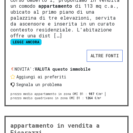
un comodo
appartamento
di 113 mq c.a.,
ubicato al primo piano di una
palazzina di tre elevazioni, servita
da ascensore e inserita in un curato
contesto residenziale. L'abitazione
offre una dist […]
LEGGI ANCORA
ALTRE FONTI
NOVITA':
VALUTA questo immobile
Aggiungi ai preferiti
Segnala un problema
prezzo medio appartamento in zona OMI B1
:
987
€/m²
prezzo medio quadrivano in zona OMI B1
:
1264
€/m²
appartamento in vendita a
Ficarazzi