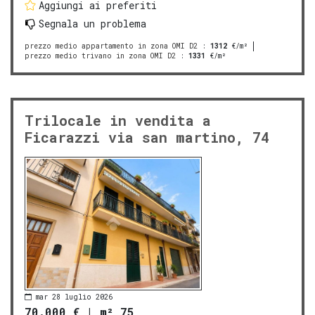
Aggiungi ai preferiti
Segnala un problema
prezzo medio appartamento in zona OMI D2
:
1312
€/m²
prezzo medio trivano in zona OMI D2
:
1331
€/m²
Trilocale in vendita a
Ficarazzi via san martino, 74
mar 28 luglio 2026
70.000 €
|
m² 75