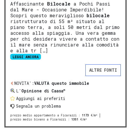
Affascinante
Bilocale
a Pochi Passi
dal Mare - Occasione Imperdibile!
Scopri questo meraviglioso
bilocale
ristrutturato di 55 m² situato al
piano terra, a soli 50 metri dal primo
accesso alla spiaggia. Una vera gemma
per chi desidera vivere a contatto con
il mare senza rinunciare alla comodità
e alla tr […]
LEGGI ANCORA
ALTRE FONTI
NOVITA':
VALUTA questo immobile
®
L'
Opinione di Caasa
Aggiungi ai preferiti
Segnala un problema
prezzo medio appartamento a Ficarazzi
:
1173
€/m²
prezzo medio bivano a Ficarazzi
:
1351
€/m²