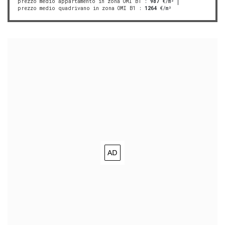
prezzo medio appartamento in zona OMI B1
:
987
€/m²
prezzo medio quadrivano in zona OMI B1
:
1264
€/m²