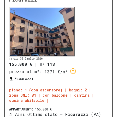
gio 30 luglio 2026
155.000 €
|
m² 113
prezzo al m²:
1371 €/m²
Ficarazzi
piano: 1 (con ascensore)
bagni: 2
zona OMI: B1
con balcone
cantina
cucina abitabile
APPARTAMENTO
155.000 €
4 Vani Ottimo stato –
Ficarazzi
(PA)