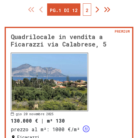
PG.1 DI 12
2
PREMIUM
Quadrilocale in vendita a
Ficarazzi via Calabrese, 5
gio 20 novembre 2025
130.000 €
|
m² 130
prezzo al m²:
1000 €/m²
Ficarazzi