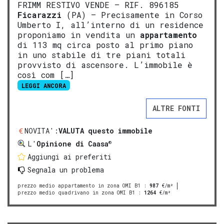
FRIMM RESTIVO VENDE – RIF. 896185
Ficarazzi
(PA) – Precisamente in Corso
Umberto I, all’interno di un residence
proponiamo in vendita un
appartamento
di 113 mq circa posto al primo piano
in uno stabile di tre piani totali
provvisto di ascensore. L’immobile è
così com […]
LEGGI ANCORA
ALTRE FONTI
NOVITA':
VALUTA questo immobile
®
L'
Opinione di Caasa
Aggiungi ai preferiti
Segnala un problema
prezzo medio appartamento in zona OMI B1
:
987
€/m²
prezzo medio quadrivano in zona OMI B1
:
1264
€/m²