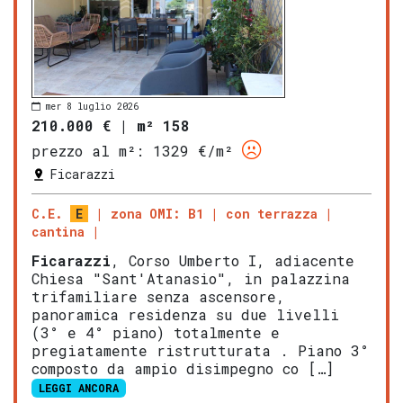
mer 8 luglio 2026
210.000 €
|
m² 158
prezzo al m²:
1329 €/m²
Ficarazzi
C.E.
E
zona OMI: B1
con terrazza
cantina
Ficarazzi
, Corso Umberto I, adiacente
Chiesa "Sant'Atanasio", in palazzina
trifamiliare senza ascensore,
panoramica residenza su due livelli
(3° e 4° piano) totalmente e
pregiatamente ristrutturata . Piano 3°
composto da ampio disimpegno co […]
LEGGI ANCORA