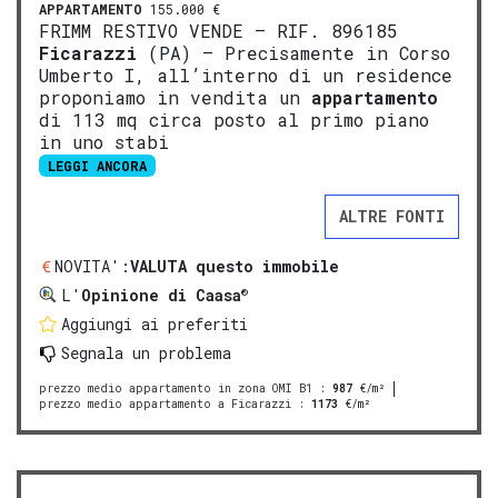
APPARTAMENTO
155.000 €
FRIMM RESTIVO VENDE – RIF. 896185
Ficarazzi
(PA) – Precisamente in Corso
Umberto I, all’interno di un residence
proponiamo in vendita un
appartamento
di 113 mq circa posto al primo piano
in uno stabi
LEGGI ANCORA
ALTRE FONTI
NOVITA':
VALUTA questo immobile
®
L'
Opinione di Caasa
Aggiungi ai preferiti
Segnala un problema
prezzo medio appartamento in zona OMI B1
:
987
€/m²
prezzo medio appartamento a Ficarazzi
:
1173
€/m²