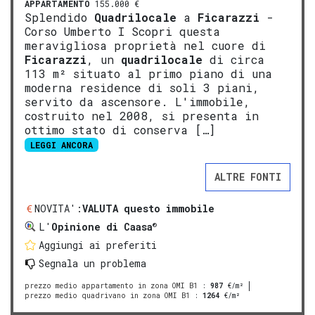
APPARTAMENTO
155.000 €
Splendido
Quadrilocale
a
Ficarazzi
-
Corso Umberto I Scopri questa
meravigliosa proprietà nel cuore di
Ficarazzi
, un
quadrilocale
di circa
113 m² situato al primo piano di una
moderna residence di soli 3 piani,
servito da ascensore. L'immobile,
costruito nel 2008, si presenta in
ottimo stato di conserva […]
LEGGI ANCORA
ALTRE FONTI
NOVITA':
VALUTA questo immobile
®
L'
Opinione di Caasa
Aggiungi ai preferiti
Segnala un problema
prezzo medio appartamento in zona OMI B1
:
987
€/m²
prezzo medio quadrivano in zona OMI B1
:
1264
€/m²