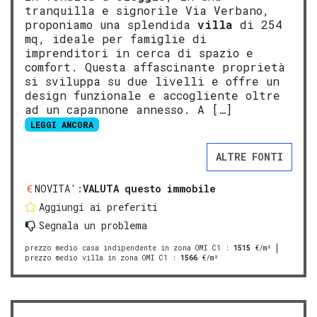
tranquilla e signorile Via Verbano,
proponiamo una splendida
villa
di 254
mq, ideale per famiglie di
imprenditori in cerca di spazio e
comfort. Questa affascinante proprietà
si sviluppa su due livelli e offre un
design funzionale e accogliente oltre
ad un capannone annesso. A […]
LEGGI ANCORA
ALTRE FONTI
NOVITA':
VALUTA questo immobile
Aggiungi ai preferiti
Segnala un problema
prezzo medio casa indipendente in zona OMI C1
:
1515
€/m²
prezzo medio villa in zona OMI C1
:
1566
€/m²