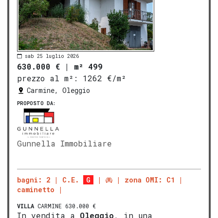
sab 25 luglio 2026
630.000 €
|
m² 499
prezzo al m²:
1262 €/m²
Carmine, Oleggio
PROPOSTO DA:
Gunnella Immobiliare
bagni: 2
C.E.
G
zona OMI: C1
caminetto
VILLA
CARMINE 630.000 €
In vendita a
Oleggio
, in una