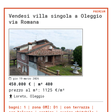
PREMIUM
Vendesi villa singola a Oleggio
via Romana
gio 19 marzo 2026
450.000 €
|
m² 400
prezzo al m²:
1125 €/m²
Loreto, Oleggio
bagni: 1
zona OMI: D1
con terrazza