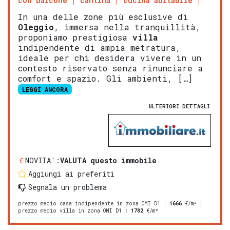
con balcone
cantina
cucina abitabile
In una delle zone più esclusive di
Oleggio
, immersa nella tranquillità,
proponiamo prestigiosa
villa
indipendente di ampia metratura,
ideale per chi desidera vivere in un
contesto riservato senza rinunciare a
comfort e spazio. Gli ambienti, […]
LEGGI ANCORA
ULTERIORI DETTAGLI
NOVITA':
VALUTA questo immobile
Aggiungi ai preferiti
Segnala un problema
prezzo medio casa indipendente in zona OMI D1
:
1666
€/m²
prezzo medio villa in zona OMI D1
:
1782
€/m²