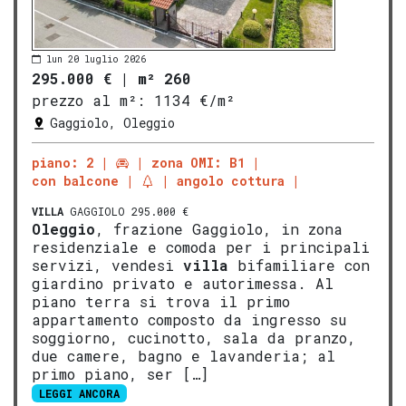
lun 20 luglio 2026
295.000 €
|
m² 260
prezzo al m²:
1134 €/m²
Gaggiolo, Oleggio
piano: 2
zona OMI: B1
con balcone
angolo cottura
VILLA
GAGGIOLO 295.000 €
Oleggio
, frazione Gaggiolo, in zona
residenziale e comoda per i principali
servizi, vendesi
villa
bifamiliare con
giardino privato e autorimessa. Al
piano terra si trova il primo
appartamento composto da ingresso su
soggiorno, cucinotto, sala da pranzo,
due camere, bagno e lavanderia; al
primo piano, ser […]
LEGGI ANCORA