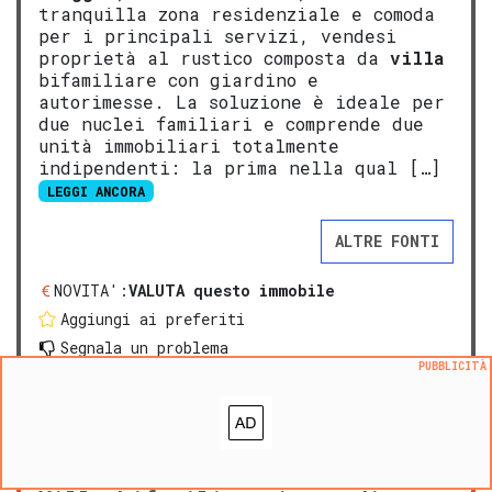
tranquilla zona residenziale e comoda
per i principali servizi, vendesi
proprietà al rustico composta da
villa
bifamiliare con giardino e
autorimesse. La soluzione è ideale per
due nuclei familiari e comprende due
unità immobiliari totalmente
indipendenti: la prima nella qual […]
LEGGI ANCORA
ALTRE FONTI
NOVITA':
VALUTA questo immobile
Aggiungi ai preferiti
Segnala un problema
PUBBLICITÀ
prezzo medio casa indipendente in zona OMI D1
:
1666
€/m²
prezzo medio villa in zona OMI D1
:
1782
€/m²
PREMIUM