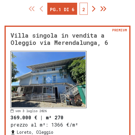
PG.1 DI 6
2
PREMIUM
Villa singola in vendita a
Oleggio via Merendalunga, 6
ven 3 luglio 2026
369.000 €
|
m² 270
prezzo al m²:
1366 €/m²
Loreto, Oleggio