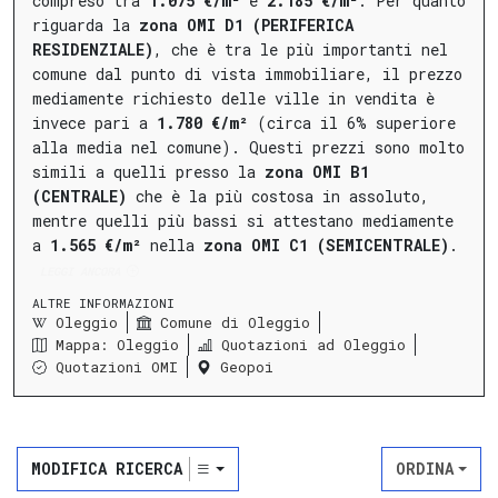
compreso tra
1.075 €/m²
e
2.185 €/m²
.
Per quanto
riguarda la
zona OMI D1 (PERIFERICA
RESIDENZIALE)
, che è tra le più importanti nel
comune dal punto di vista immobiliare, il prezzo
mediamente richiesto delle ville in vendita è
invece pari a
1.780 €/m²
(circa il 6% superiore
alla media nel comune).
Questi prezzi sono molto
simili a quelli presso la
zona OMI B1
(CENTRALE)
che è la più costosa in assoluto,
mentre quelli più bassi si attestano mediamente
a
1.565 €/m²
nella
zona OMI C1 (SEMICENTRALE)
.
LEGGI ANCORA
ALTRE INFORMAZIONI
Oleggio
Comune di Oleggio
Mappa: Oleggio
Quotazioni ad Oleggio
Quotazioni OMI
Geopoi
MODIFICA RICERCA
ORDINA