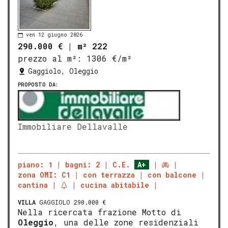
ven 12 giugno 2026
290.000 €
|
m² 222
prezzo al m²:
1306 €/m²
Gaggiolo, Oleggio
PROPOSTO DA:
Immobiliare Dellavalle
piano: 1
bagni: 2
C.E.
A+
zona OMI: C1
con terrazza
con balcone
cantina
cucina abitabile
VILLA
GAGGIOLO 290.000 €
Nella ricercata frazione Motto di
Oleggio
, una delle zone residenziali