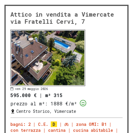
Attico in vendita a Vimercate
via Fratelli Cervi, 7
ven 29 maggio 2026
595.000 €
|
m² 315
prezzo al m²:
1888 €/m²
Centro Storico, Vimercate
bagni: 2
C.E.
D
zona OMI: B1
con terrazza
cantina
cucina abitabile