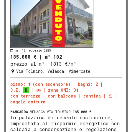
mar 18 febbraio 2025
185.000 €
|
m² 102
prezzo al m²:
1813 €/m²
Via Tolmino, Velasca, Vimercate
piano: 1 (con ascensore)
bagni: 2
C.E.
B
zona OMI: D1
con terrazza
con balcone
cantina
angolo cottura
MANSARDA
VELASCA VIA TOLMINO 185.000 €
In palazzina di recente costruzione,
improntata al risparmio energetico con
caldaia a condensazione e regolazione