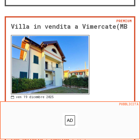
PREMIUM
Villa in vendita a Vimercate(MB
ven 19 dicembre 2025
592.000 €
|
m² 240
PUBBLICITÀ
prezzo al m²:
2466 €/m²
Velasca, Vimercate
bagni: 6
zona OMI: D1
con terrazza
cantina