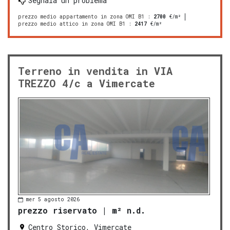
Segnala un problema
prezzo medio appartamento in zona OMI B1
:
2700
€/m²
prezzo medio attico in zona OMI B1
:
2417
€/m²
Terreno in vendita in VIA
TREZZO 4/c a Vimercate
mer 5 agosto 2026
prezzo riservato
|
m² n.d.
Centro Storico, Vimercate