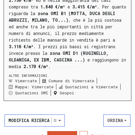
2.750 €/m²
ed è nella maggioranza dei casi
compreso tra
1.840 €/m²
e
3.415 €/m²
.
Per quanto
riguarda la
zona OMI B1 (MOTTA, DUCA DEGLI
ABRUZZI, MILANO, TO...)
, che è la più costosa
ed anche tra le più importanti in città per
numero di annunci, il prezzo mediamente
richiesto delle mansarde in vendita è pari a
3.110 €/m²
.
I prezzi più bassi si registrano
invece presso la
zona OMI D1 (RUGINELLO,
OLDANIGA, EX IBM, CASCINA ...)
e raggiungono in
media
2.170 €/m²
.
LEGGI ANCORA
ALTRE INFORMAZIONI
Vimercate
Comune di Vimercate
Mappa: Vimercate
Quotazioni a Vimercate
Quotazioni OMI
Geopoi
MODIFICA RICERCA
ORDINA