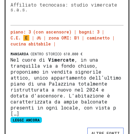
Affiliato tecnocasa: studio vimercate
s.a.s.
piano: 3 (con ascensore)
bagni: 3
C.E.
E
zona OMI: B1
caminetto
cucina abitabile
MANSARDA
CENTRO STORICO 610.000 €
Nel cuore di
Vimercate
, in una
tranquilla via a fondo chiuso,
proponiamo in vendita signorile
attico, unico appartamento dell’ultimo
piano di una Palazzina totalmente
ristrutturata a nuovo nel 2024 e
dotata d'ascensore. L'abitazione è
caratterizzata da ampie balconate
presenti in ogni locale, con vista p
[…]
LEGGI ANCORA
ALTRE FONTI