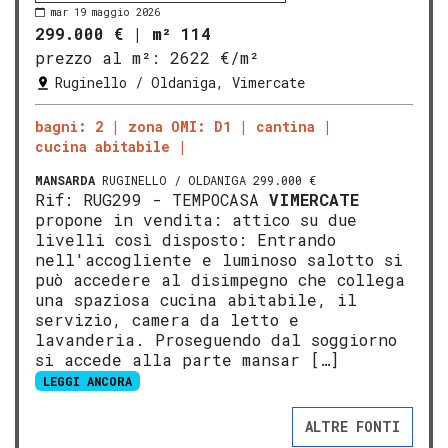
mar 19 maggio 2026
299.000 €
|
m² 114
prezzo al m²:
2622 €/m²
Ruginello / Oldaniga, Vimercate
bagni: 2
zona OMI: D1
cantina
cucina abitabile
MANSARDA
RUGINELLO / OLDANIGA 299.000 €
Rif: RUG299 - TEMPOCASA
VIMERCATE
propone in vendita: attico su due
livelli così disposto: Entrando
nell'accogliente e luminoso salotto si
può accedere al disimpegno che collega
una spaziosa cucina abitabile, il
servizio, camera da letto e
lavanderia. Proseguendo dal soggiorno
si accede alla parte mansar […]
LEGGI ANCORA
ALTRE FONTI