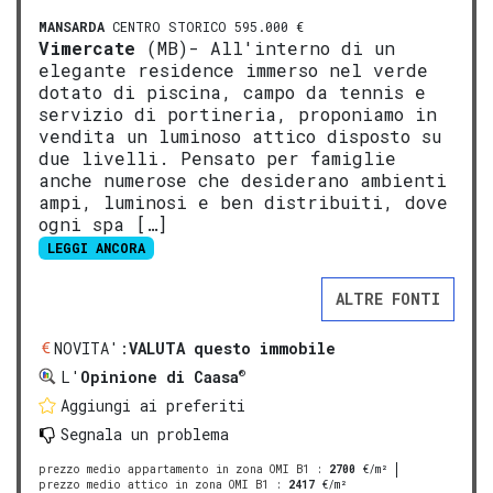
MANSARDA
CENTRO STORICO 595.000 €
Vimercate
(MB)- All'interno di un
elegante residence immerso nel verde
dotato di piscina, campo da tennis e
servizio di portineria, proponiamo in
vendita un luminoso attico disposto su
due livelli. Pensato per famiglie
anche numerose che desiderano ambienti
ampi, luminosi e ben distribuiti, dove
ogni spa […]
LEGGI ANCORA
ALTRE FONTI
NOVITA':
VALUTA questo immobile
®
L'
Opinione di Caasa
Aggiungi ai preferiti
Segnala un problema
prezzo medio appartamento in zona OMI B1
:
2700
€/m²
prezzo medio attico in zona OMI B1
:
2417
€/m²