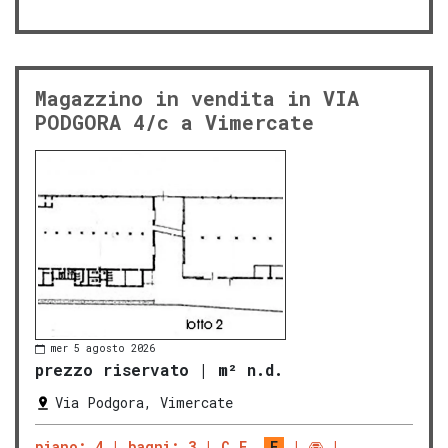
Magazzino in vendita in VIA
PODGORA 4/c a Vimercate
mer 5 agosto 2026
prezzo riservato
|
m² n.d.
Via Podgora, Vimercate
piano: 4
bagni: 3
C.E.
F