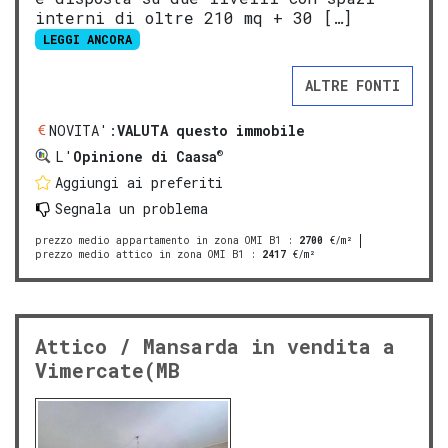
interni di oltre 210 mq + 30 […]
LEGGI ANCORA
ALTRE FONTI
NOVITA':
VALUTA questo immobile
®
L'
Opinione di Caasa
Aggiungi ai preferiti
Segnala un problema
prezzo medio appartamento in zona OMI B1
:
2700
€/m²
prezzo medio attico in zona OMI B1
:
2417
€/m²
Attico / Mansarda in vendita a
Vimercate(MB