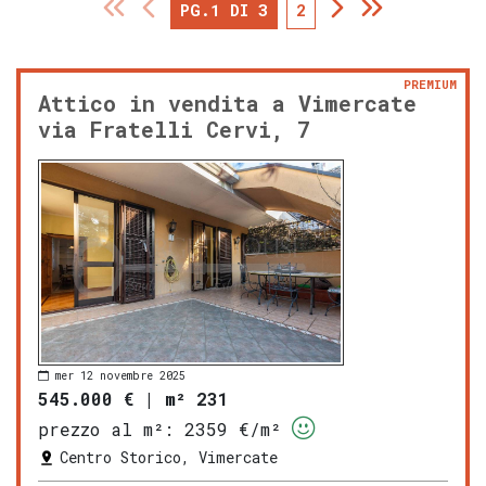
PG.1 DI 3
2
PREMIUM
Attico in vendita a Vimercate
via Fratelli Cervi, 7
mer 12 novembre 2025
545.000 €
|
m² 231
prezzo al m²:
2359 €/m²
Centro Storico, Vimercate