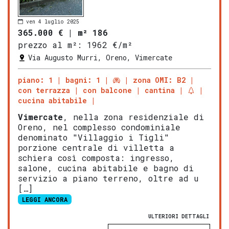
ven 4 luglio 2025
365.000 €
|
m² 186
prezzo al m²:
1962 €/m²
Via Augusto Murri, Oreno, Vimercate
piano: 1
bagni: 1
zona OMI: B2
con terrazza
con balcone
cantina
cucina abitabile
Vimercate
, nella zona residenziale di
Oreno, nel complesso condominiale
denominato "Villaggio i Tigli"
porzione centrale di villetta a
schiera così composta: ingresso,
salone, cucina abitabile e bagno di
servizio a piano terreno, oltre ad u
[…]
LEGGI ANCORA
ULTERIORI DETTAGLI