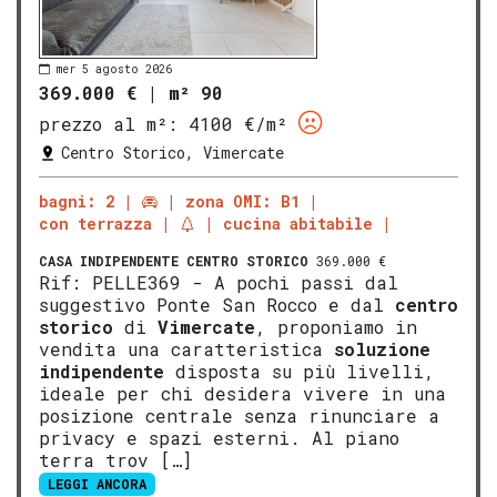
mer 5 agosto 2026
369.000 €
|
m² 90
prezzo al m²:
4100 €/m²
Centro Storico, Vimercate
bagni: 2
zona OMI: B1
con terrazza
cucina abitabile
CASA INDIPENDENTE
CENTRO STORICO
369.000 €
Rif: PELLE369 - A pochi passi dal
suggestivo Ponte San Rocco e dal
centro
storico
di
Vimercate
, proponiamo in
vendita una caratteristica
soluzione
indipendente
disposta su più livelli,
ideale per chi desidera vivere in una
posizione centrale senza rinunciare a
privacy e spazi esterni. Al piano
terra trov […]
LEGGI ANCORA