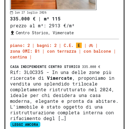
lun 27 luglio 2026
335.000 €
|
m² 115
prezzo al m²:
2913 €/m²
Centro Storico, Vimercate
piano: 2
bagni: 2
C.E.
E
zona OMI: B1
con terrazza
con balcone
cantina
CASA INDIPENDENTE
CENTRO STORICO
335.000 €
Rif: 3LOC335 - In una delle zone più
ricercate di
Vimercate
, proponiamo in
vendita uno splendido trilocale
completamente ristrutturato nel 2024,
ideale per chi desidera una casa
moderna, elegante e pronta da abitare.
L'immobile è stato oggetto di una
ristrutturazione completa interna con
rifacimento degl […]
LEGGI ANCORA