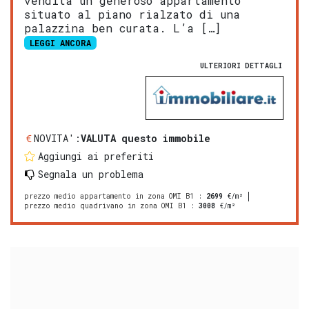
vendita un generoso appartamento
situato al piano rialzato di una
palazzina ben curata. L’a […]
LEGGI ANCORA
ULTERIORI DETTAGLI
NOVITA':
VALUTA questo immobile
Aggiungi ai preferiti
Segnala un problema
prezzo medio appartamento in zona OMI B1
:
2699
€/m²
prezzo medio quadrivano in zona OMI B1
:
3008
€/m²