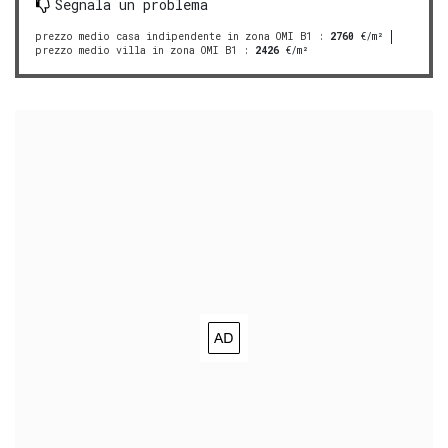
Segnala un problema
prezzo medio casa indipendente in zona OMI B1
:
2760
€/m²
prezzo medio villa in zona OMI B1
:
2426
€/m²