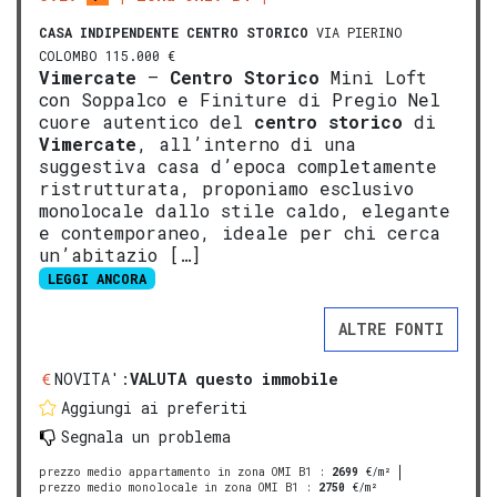
CASA INDIPENDENTE
CENTRO STORICO
VIA PIERINO
COLOMBO 115.000 €
Vimercate
–
Centro Storico
Mini Loft
con Soppalco e Finiture di Pregio Nel
cuore autentico del
centro storico
di
Vimercate
, all’interno di una
suggestiva casa d’epoca completamente
ristrutturata, proponiamo esclusivo
monolocale dallo stile caldo, elegante
e contemporaneo, ideale per chi cerca
un’abitazio […]
LEGGI ANCORA
ALTRE FONTI
NOVITA':
VALUTA questo immobile
Aggiungi ai preferiti
Segnala un problema
prezzo medio appartamento in zona OMI B1
:
2699
€/m²
prezzo medio monolocale in zona OMI B1
:
2750
€/m²