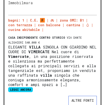
Immobilmara
bagni: 1
C.E.
F
zona OMI: B1
con terrazza
con balcone
cantina
cucina abitabile
CASA INDIPENDENTE
CENTRO STORICO
VIA DANTE
ALIGHIERI 540.000 €
ELEGANTE
VILLA
SINGOLA CON GIARDINO NEL
CUORE DI
VIMERCATE
Nel cuore di
Vimercate
, in una posizione riservata
e silenziosa ma perfettamente
collegata ai principali servizi e alla
tangenziale est, proponiamo in vendita
una raffinata
villa
singola che
coniuga armoniosamente eleganza,
comfort e ampi spazi a […]
LEGGI ANCORA
ALTRE FONTI