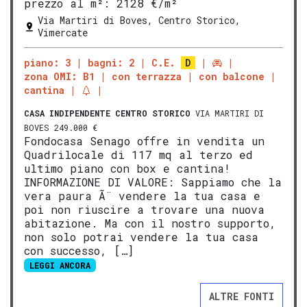
prezzo al m²:
2128 €/m²
Via Martiri di Boves, Centro Storico,
Vimercate
piano: 3
bagni: 2
C.E.
D
zona OMI: B1
con terrazza
con balcone
cantina
CASA INDIPENDENTE
CENTRO STORICO
VIA MARTIRI DI
BOVES 249.000 €
Fondocasa Senago offre in vendita un
Quadrilocale di 117 mq al terzo ed
ultimo piano con box e cantina!
INFORMAZIONE DI VALORE: Sappiamo che la
vera paura Ã¨ vendere la tua casa e
poi non riuscire a trovare una nuova
abitazione. Ma con il nostro supporto,
non solo potrai vendere la tua casa
con successo, […]
LEGGI ANCORA
ALTRE FONTI