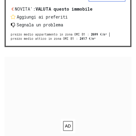
NOVITA':
VALUTA questo immobile
Aggiungi ai preferiti
Segnala un problema
prezzo medio appartamento in zona OMI B1
:
2699
€/m²
prezzo medio attico in zona OMI B1
:
2417
€/m²