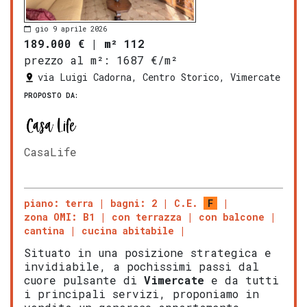
gio 9 aprile 2026
189.000 €
|
m² 112
prezzo al m²:
1687 €/m²
via Luigi Cadorna, Centro Storico, Vimercate
PROPOSTO DA:
CasaLife
piano: terra
bagni: 2
C.E.
F
zona OMI: B1
con terrazza
con balcone
cantina
cucina abitabile
Situato in una posizione strategica e
invidiabile, a pochissimi passi dal
cuore pulsante di
Vimercate
e da tutti
i principali servizi, proponiamo in