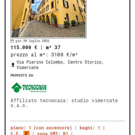
gio 30 luglio 2026
115.000 €
|
m² 37
prezzo al m²:
3108 €/m²
Via Pierino Colombo, Centro Storico,
Vimercate
PROPOSTO DA:
Affiliato tecnocasa: studio vimercate
s.a.s.
piano: 1 (con ascensore)
bagni: 1
C.E.
F
zona OMI: B1