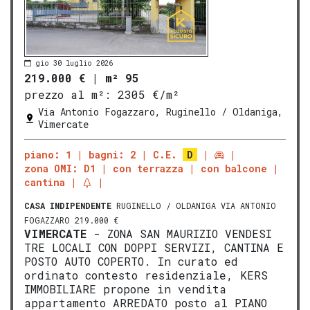
gio 30 luglio 2026
219.000 €
|
m² 95
prezzo al m²:
2305 €/m²
Via Antonio Fogazzaro, Ruginello / Oldaniga,
Vimercate
piano: 1
bagni: 2
C.E.
D
zona OMI: D1
con terrazza
con balcone
cantina
CASA INDIPENDENTE
RUGINELLO / OLDANIGA VIA ANTONIO
FOGAZZARO 219.000 €
VIMERCATE
- ZONA SAN MAURIZIO VENDESI
TRE LOCALI CON DOPPI SERVIZI, CANTINA E
POSTO AUTO COPERTO. In curato ed
ordinato contesto residenziale, KERS
IMMOBILIARE propone in vendita
appartamento ARREDATO posto al PIANO