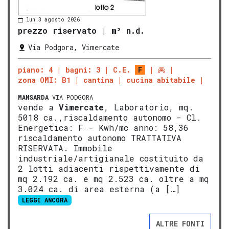
lun 3 agosto 2026
prezzo riservato
|
m² n.d.
Via Podgora, Vimercate
piano: 4
bagni: 3
C.E.
F
zona OMI: B1
cantina
cucina abitabile
MANSARDA
VIA PODGORA
vende a
Vimercate
, Laboratorio, mq.
5018 ca.,riscaldamento autonomo - Cl.
Energetica: F - Kwh/mc anno: 58,36
riscaldamento autonomo TRATTATIVA
RISERVATA. Immobile
industriale/artigianale costituito da
2 lotti adiacenti rispettivamente di
mq 2.192 ca. e mq 2.523 ca. oltre a mq
3.024 ca. di area esterna (a […]
LEGGI ANCORA
ALTRE FONTI