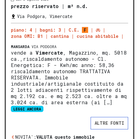
prezzo riservato
|
m² n.d.
Via Podgora, Vimercate
piano: 4
bagni: 3
C.E.
F
zona OMI: B1
cantina
cucina abitabile
MANSARDA
VIA PODGORA
vende a
Vimercate
, Magazzino, mq. 5018
ca.,riscaldamento autonomo - Cl.
Energetica: F - Kwh/mc anno: 58,36
riscaldamento autonomo TRATTATIVA
RISERVATA. Immobile
industriale/artigianale costituito da
2 lotti adiacenti rispettivamente di
mq 2.192 ca. e mq 2.523 ca. oltre a mq
3.024 ca. di area esterna (ai […]
LEGGI ANCORA
ALTRE FONTI
NOVITA':
VALUTA questo immobile