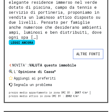
elegante residence immerso nel verde
dotato di piscina, campo da tennis e
servizio di portineria, proponiamo in
vendita un luminoso attico disposto su
due livelli. Pensato per famiglie
anche numerose che desiderano ambienti
ampi, luminosi e ben distribuiti, dove
ogni spa […]
LEGGI ANCORA
ALTRE FONTI
NOVITA':
VALUTA questo immobile
®
L'
Opinione di Caasa
Aggiungi ai preferiti
Segnala un problema
prezzo medio appartamento in zona OMI B1
:
2697
€/m²
prezzo medio attico in zona OMI B1
:
2382
€/m²