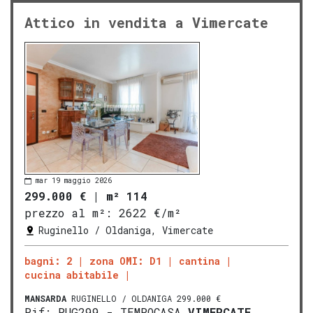
Attico in vendita a Vimercate
mar 19 maggio 2026
299.000 €
|
m² 114
prezzo al m²:
2622 €/m²
Ruginello / Oldaniga, Vimercate
bagni: 2
zona OMI: D1
cantina
cucina abitabile
MANSARDA
RUGINELLO / OLDANIGA 299.000 €
Rif: RUG299 - TEMPOCASA
VIMERCATE