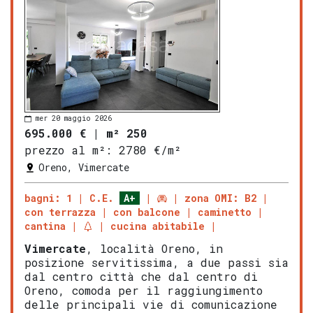
mer 20 maggio 2026
695.000 €
|
m² 250
prezzo al m²:
2780 €/m²
Oreno, Vimercate
bagni: 1
C.E.
A+
zona OMI: B2
con terrazza
con balcone
caminetto
cantina
cucina abitabile
Vimercate
, località Oreno, in
posizione servitissima, a due passi sia
dal centro città che dal centro di
Oreno, comoda per il raggiungimento
delle principali vie di comunicazione