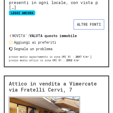
presenti in ogni locale, con vista p
[…]
LEGGI ANCORA
ALTRE FONTI
NOVITA':
VALUTA questo immobile
Aggiungi ai preferiti
Segnala un problema
prezzo medio appartamento in zona OMI B1
:
2697
€/m²
prezzo medio attico in zona OMI B1
:
2382
€/m²
Attico in vendita a Vimercate
via Fratelli Cervi, 7