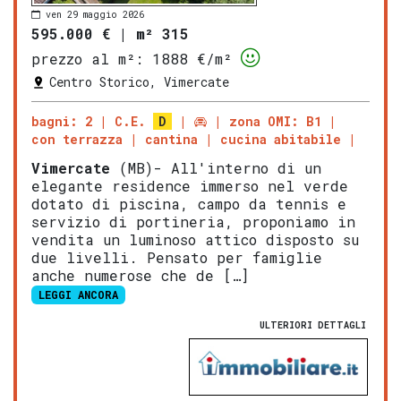
ven 29 maggio 2026
595.000 €
|
m² 315
prezzo al m²:
1888 €/m²
Centro Storico, Vimercate
bagni: 2
C.E.
D
zona OMI: B1
con terrazza
cantina
cucina abitabile
Vimercate
(MB)- All'interno di un
elegante residence immerso nel verde
dotato di piscina, campo da tennis e
servizio di portineria, proponiamo in
vendita un luminoso attico disposto su
due livelli. Pensato per famiglie
anche numerose che de […]
LEGGI ANCORA
ULTERIORI DETTAGLI