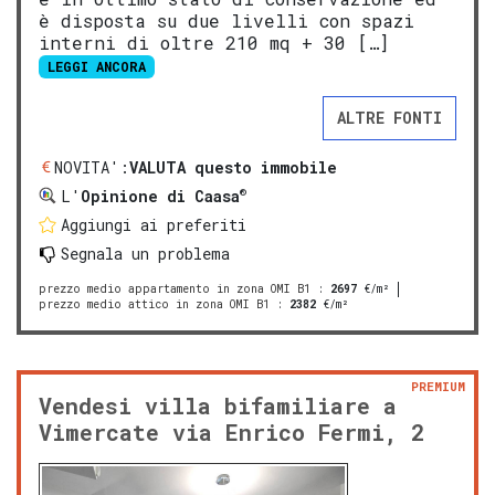
è disposta su due livelli con spazi
interni di oltre 210 mq + 30 […]
LEGGI ANCORA
ALTRE FONTI
NOVITA':
VALUTA questo immobile
®
L'
Opinione di Caasa
Aggiungi ai preferiti
Segnala un problema
prezzo medio appartamento in zona OMI B1
:
2697
€/m²
prezzo medio attico in zona OMI B1
:
2382
€/m²
PREMIUM
Vendesi villa bifamiliare a
Vimercate via Enrico Fermi, 2