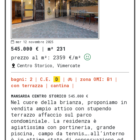
mer 12 novembre 2025
545.000 €
|
m² 231
prezzo al m²:
2359 €/m²
Centro Storico, Vimercate
bagni: 2
C.E.
D
zona OMI: B1
con terrazza
cantina
MANSARDA
CENTRO STORICO
545.000 €
Nel cuore della brianza, proponiamo in
vendita ampio attico con stupendo
terrazzo affaccio sul parco
condominiale. La residenza è
agiatissima con portineria, grande
piscina, campo da tennis….all’interno
è in ottimo stato di conservazione ed