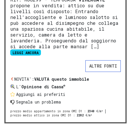
propone in vendita: attico su due
livelli così disposto: Entrando
nell'accogliente e luminoso salotto si
può accedere al disimpegno che collega
una spaziosa cucina abitabile, il
servizio, camera da letto e
lavanderia. Proseguendo dal soggiorno
si accede alla parte mansar […]
LEGGI ANCORA
ALTRE FONTI
NOVITA':
VALUTA questo immobile
®
L'
Opinione di Caasa
Aggiungi ai preferiti
Segnala un problema
prezzo medio appartamento in zona OMI D1
:
2340
€/m²
prezzo medio attico in zona OMI D1
:
2202
€/m²