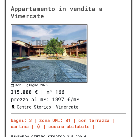
Appartamento in vendita a
Vimercate
mer 3 giugno 2026
315.000 €
|
m² 166
prezzo al m²:
1897 €/m²
Centro Storico, Vimercate
bagni: 3
zona OMI: B1
con terrazza
cantina
cucina abitabile
MANSARDA
CENTRO STORICO
315.000 €