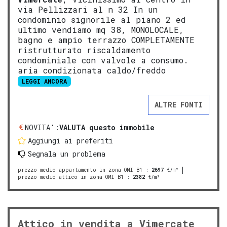
via Pellizzari al n 32 In un
condominio signorile al piano 2 ed
ultimo vendiamo mq 38, MONOLOCALE,
bagno e ampio terrazzo COMPLETAMENTE
ristrutturato riscaldamento
condominiale con valvole a consumo.
aria condizionata caldo/freddo
LEGGI ANCORA
ALTRE FONTI
NOVITA':
VALUTA questo immobile
Aggiungi ai preferiti
Segnala un problema
prezzo medio appartamento in zona OMI B1
:
2697
€/m²
prezzo medio attico in zona OMI B1
:
2382
€/m²
Attico in vendita a Vimercate