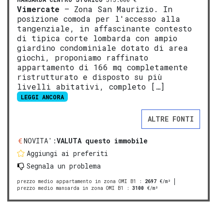
Vimercate
– Zona San Maurizio. In
posizione comoda per l'accesso alla
tangenziale, in affascinante contesto
di tipica corte lombarda con ampio
giardino condominiale dotato di area
giochi, proponiamo raffinato
appartamento di 166 mq completamente
ristrutturato e disposto su più
livelli abitativi, completo […]
LEGGI ANCORA
ALTRE FONTI
NOVITA':
VALUTA questo immobile
Aggiungi ai preferiti
Segnala un problema
prezzo medio appartamento in zona OMI B1
:
2697
€/m²
prezzo medio mansarda in zona OMI B1
:
3100
€/m²