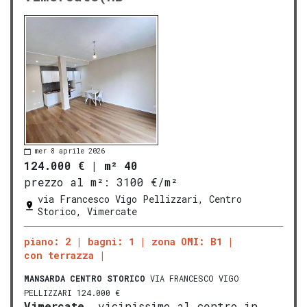
mer 8 aprile 2026
124.000 €
|
m² 40
prezzo al m²:
3100 €/m²
via Francesco Vigo Pellizzari, Centro
Storico, Vimercate
piano: 2
bagni: 1
zona OMI: B1
con terrazza
MANSARDA
CENTRO STORICO
VIA FRANCESCO VIGO
PELLIZZARI 124.000 €
Vimercate
, vicinissimo al centro in