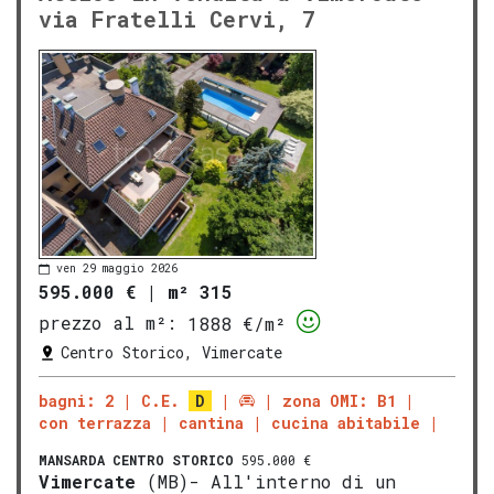
via Fratelli Cervi, 7
ven 29 maggio 2026
595.000 €
|
m² 315
prezzo al m²:
1888 €/m²
Centro Storico, Vimercate
bagni: 2
C.E.
D
zona OMI: B1
con terrazza
cantina
cucina abitabile
MANSARDA
CENTRO STORICO
595.000 €
Vimercate
(MB)- All'interno di un