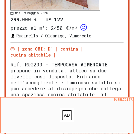
mar 19 maggio 2026
299.000 €
|
m² 122
prezzo al m²:
2450 €/m²
Ruginello / Oldaniga, Vimercate
zona OMI: D1
cantina
cucina abitabile
Rif: RUG299 - TEMPOCASA
VIMERCATE
propone in vendita: attico su due
livelli così disposto: Entrando
nell'accogliente e luminoso salotto si
può accedere al disimpegno che collega
una spaziosa cucina abitabile, il
servizio, camera da letto e […]
PUBBLICITÀ
LEGGI ANCORA
ULTERIORI DETTAGLI