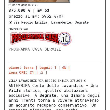
mar 9 giugno 2026
375.000 €
|
m² 63
prezzo al m²:
5952 €/m²
Via Reggio Emilia, Lavanderie, Segrate
PROPOSTO DA:
PROGRAMMA CASA SERVIZI
piano: terra
bagni: 1
zona OMI: C1
VILLA
LAVANDERIE
VIA REGGIO EMILIA 375.000 €
ANTEPRIMA Corte delle Lavandaie - Una
Villa
storica, quattro abitazioni
esclusive. A
Segrate
, una dimora degli
anni Trenta torna a vivere attraverso
un accurato recupero conservativo. Un
contesto riservato, per poche