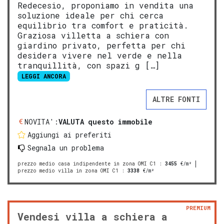
Redecesio, proponiamo in vendita una
soluzione ideale per chi cerca
equilibrio tra comfort e praticità.
Graziosa villetta a schiera con
giardino privato, perfetta per chi
desidera vivere nel verde e nella
tranquillità, con spazi g […]
LEGGI ANCORA
ALTRE FONTI
NOVITA':
VALUTA questo immobile
Aggiungi ai preferiti
Segnala un problema
prezzo medio casa indipendente in zona OMI C1
:
3455
€/m²
prezzo medio villa in zona OMI C1
:
3338
€/m²
PREMIUM
Vendesi villa a schiera a