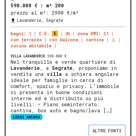
598.000 €
|
m² 200
prezzo al m²:
2990 €/m²
Lavanderie, Segrate
bagni: 1
C.E.
E
zona OMI: C1
con terrazza
con balcone
cantina
cucina abitabile
VILLA
LAVANDERIE
598.000 €
Nel tranquillo e verde quartiere di
Lavanderie
, a
Segrate
, proponiamo in
vendita una
villa
a schiera angolare
ideale per famiglie in cerca di
comfort, spazio e privacy. L’immobile
si presenta in buone condizioni
interne ed è distribuito su più
livelli: • Piano seminterrato:
cantina, box auto e bagno/lava […]
LEGGI ANCORA
ALTRE FONTI