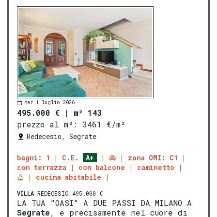
mer 1 luglio 2026
495.000 €
|
m² 143
prezzo al m²:
3461 €/m²
Redecesio, Segrate
bagni: 1
C.E.
A+
zona OMI: C1
con terrazza
con balcone
caminetto
cucina abitabile
VILLA
REDECESIO 495.000 €
LA TUA "OASI" A DUE PASSI DA MILANO A
Segrate
, e precisamente nel cuore di