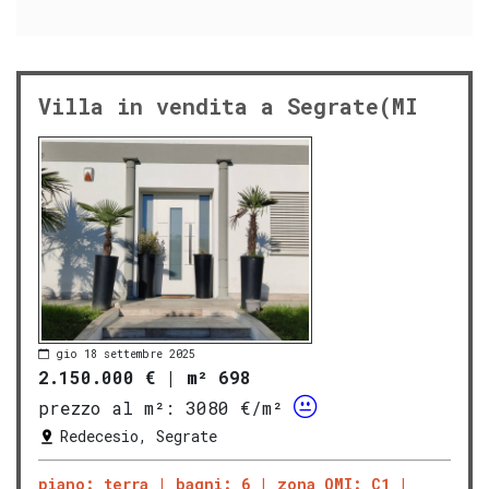
Villa in vendita a Segrate(MI
gio 18 settembre 2025
2.150.000 €
|
m² 698
prezzo al m²:
3080 €/m²
Redecesio, Segrate
piano: terra
bagni: 6
zona OMI: C1