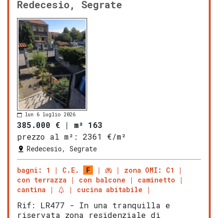
Redecesio, Segrate
lun 6 luglio 2026
385.000 €
|
m² 163
prezzo al m²:
2361 €/m²
Redecesio, Segrate
bagni: 1
C.E.
F
zona OMI: C1
con terrazza
con balcone
caminetto
cantina
cucina abitabile
Rif: LR477 - In una tranquilla e
riservata zona residenziale di