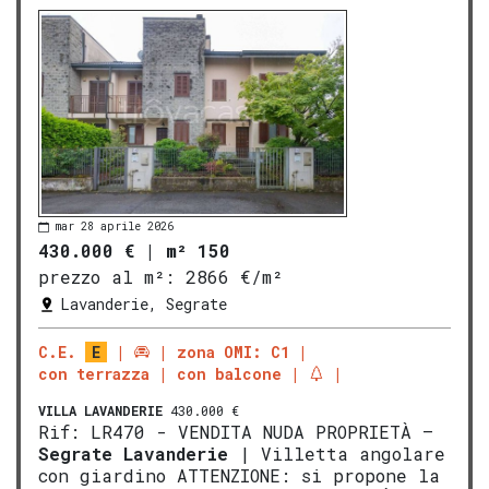
mar 28 aprile 2026
430.000 €
|
m² 150
prezzo al m²:
2866 €/m²
Lavanderie, Segrate
C.E.
E
zona OMI: C1
con terrazza
con balcone
VILLA
LAVANDERIE
430.000 €
Rif: LR470 - VENDITA NUDA PROPRIETÀ –
Segrate
Lavanderie
| Villetta angolare
con giardino ATTENZIONE: si propone la