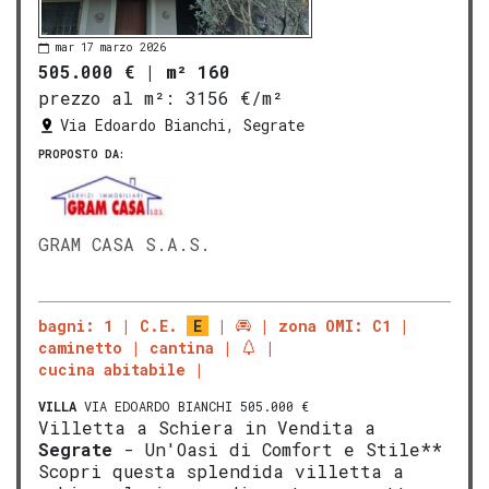
mar 17 marzo 2026
505.000 €
|
m² 160
prezzo al m²:
3156 €/m²
Via Edoardo Bianchi, Segrate
PROPOSTO DA:
GRAM CASA S.A.S.
bagni: 1
C.E.
E
zona OMI: C1
caminetto
cantina
cucina abitabile
VILLA
VIA EDOARDO BIANCHI 505.000 €
Villetta a Schiera in Vendita a
Segrate
- Un'Oasi di Comfort e Stile**
Scopri questa splendida villetta a