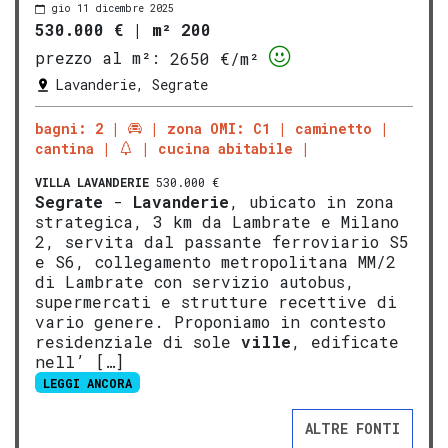
gio 11 dicembre 2025
530.000 €
|
m² 200
prezzo al m²:
2650 €/m²
Lavanderie, Segrate
bagni: 2
zona OMI: C1
caminetto
cantina
cucina abitabile
VILLA
LAVANDERIE
530.000 €
Segrate
-
Lavanderie
, ubicato in zona
strategica, 3 km da Lambrate e Milano
2, servita dal passante ferroviario S5
e S6, collegamento metropolitana MM/2
di Lambrate con servizio autobus,
supermercati e strutture recettive di
vario genere. Proponiamo in contesto
residenziale di sole
ville
, edificate
nell’ […]
LEGGI ANCORA
ALTRE FONTI