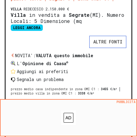
VILLA
REDECESIO 2.150.000 €
Villa
in vendita a
Segrate
(MI). Numero
Locali: 5 Dimensione (mq
LEGGI ANCORA
ALTRE FONTI
NOVITA':
VALUTA questo immobile
®
L'
Opinione di Caasa
Aggiungi ai preferiti
Segnala un problema
prezzo medio casa indipendente in zona OMI C1
:
3455
€/m²
prezzo medio villa in zona OMI C1
:
3338
€/m²
PUBBLICITÀ
PREMIUM
Casa indipendente in vendita a
Segrate