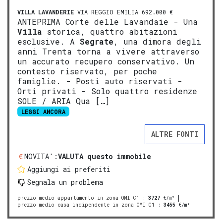
VILLA
LAVANDERIE
VIA REGGIO EMILIA 692.000 €
ANTEPRIMA Corte delle Lavandaie - Una
Villa
storica, quattro abitazioni
esclusive. A
Segrate
, una dimora degli
anni Trenta torna a vivere attraverso
un accurato recupero conservativo. Un
contesto riservato, per poche
famiglie. - Posti auto riservati -
Orti privati - Solo quattro residenze
SOLE / ARIA Qua […]
LEGGI ANCORA
ALTRE FONTI
NOVITA':
VALUTA questo immobile
Aggiungi ai preferiti
Segnala un problema
prezzo medio appartamento in zona OMI C1
:
3727
€/m²
prezzo medio casa indipendente in zona OMI C1
:
3455
€/m²