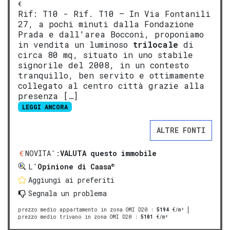
€
Rif: T10 - Rif. T10 – In Via Fontanili
27, a pochi minuti dalla Fondazione
Prada e dall'area Bocconi, proponiamo
in vendita un luminoso
trilocale
di
circa 80 mq, situato in uno stabile
signorile del 2008, in un contesto
tranquillo, ben servito e ottimamente
collegato al centro città grazie alla
presenza […]
LEGGI ANCORA
ALTRE FONTI
NOVITA':
VALUTA questo immobile
®
L'
Opinione di Caasa
Aggiungi ai preferiti
Segnala un problema
prezzo medio appartamento in zona OMI D20
:
5194
€/m²
prezzo medio trivano in zona OMI D20
:
5101
€/m²