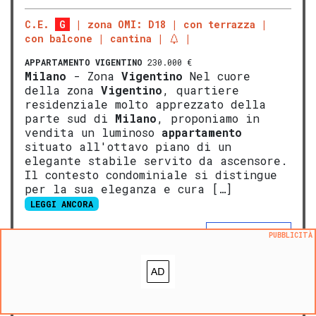
C.E.
G
zona OMI: D18
con terrazza
con balcone
cantina
APPARTAMENTO
VIGENTINO
230.000 €
Milano
- Zona
Vigentino
Nel cuore
della zona
Vigentino
, quartiere
residenziale molto apprezzato della
parte sud di
Milano
, proponiamo in
vendita un luminoso
appartamento
situato all'ottavo piano di un
elegante stabile servito da ascensore.
Il contesto condominiale si distingue
per la sua eleganza e cura […]
LEGGI ANCORA
ALTRE FONTI
PUBBLICITÀ
NOVITA':
VALUTA questo immobile
Aggiungi ai preferiti
Segnala un problema