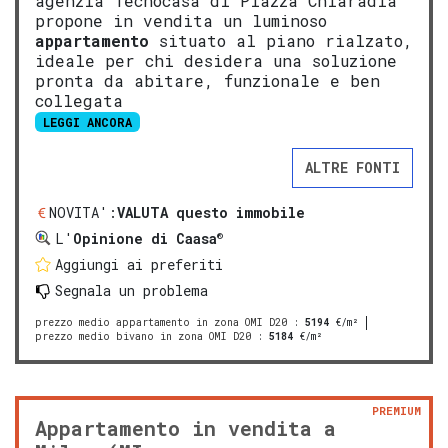
agenzia Tecnocasa di Piazza Chiaradia
propone in vendita un luminoso
appartamento
situato al piano rialzato,
ideale per chi desidera una soluzione
pronta da abitare, funzionale e ben
collegata
LEGGI ANCORA
ALTRE FONTI
NOVITA':
VALUTA questo immobile
®
L'
Opinione di Caasa
Aggiungi ai preferiti
Segnala un problema
prezzo medio appartamento in zona OMI D20
:
5194
€/m²
prezzo medio bivano in zona OMI D20
:
5184
€/m²
PREMIUM
Appartamento in vendita a