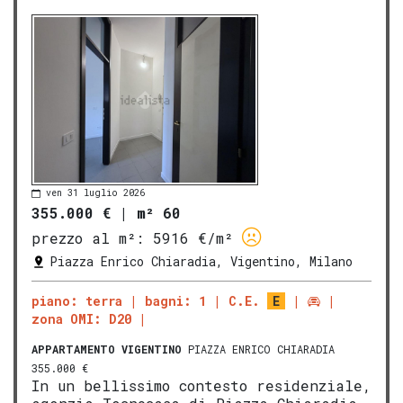
ven 31 luglio 2026
355.000 €
|
m² 60
prezzo al m²:
5916 €/m²
Piazza Enrico Chiaradia, Vigentino, Milano
piano: terra
bagni: 1
C.E.
E
zona OMI: D20
APPARTAMENTO
VIGENTINO
PIAZZA ENRICO CHIARADIA
355.000 €
In un bellissimo contesto residenziale,