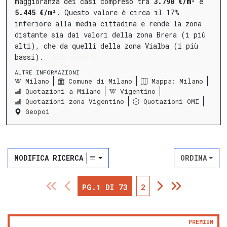
maggioranza dei casi compreso tra
3.790 €/m²
e
5.445 €/m²
.
Questo valore è circa il 17%
inferiore alla media cittadina e rende la zona
distante sia dai valori della zona Brera (i più
alti), che da quelli della zona Vialba (i più
bassi).
LEGGI ANCORA
ALTRE INFORMAZIONI
Milano
Comune di Milano
Mappa: Milano
Quotazioni a Milano
Vigentino
Quotazioni zona Vigentino
Quotazioni OMI
Geopoi
MODIFICA RICERCA
ORDINA
PG.1 DI 73
2
PREMIUM