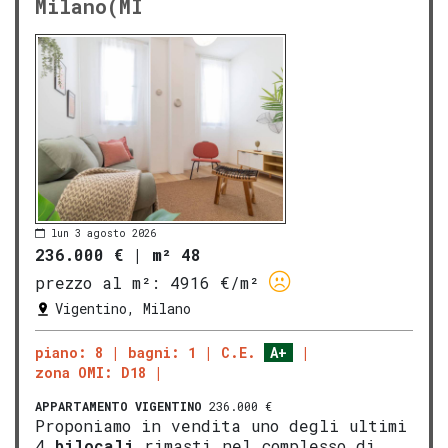
Milano(MI
lun 3 agosto 2026
236.000 €
|
m² 48
prezzo al m²:
4916 €/m²
Vigentino, Milano
piano: 8
bagni: 1
C.E.
A+
zona OMI: D18
APPARTAMENTO
VIGENTINO
236.000 €
Proponiamo in vendita uno degli ultimi
4
bilocali
rimasti nel complesso di