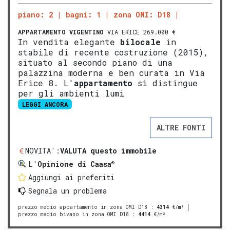
piano: 2
bagni: 1
zona OMI: D18
APPARTAMENTO
VIGENTINO
VIA ERICE 269.000 €
In vendita elegante
bilocale
in
stabile di recente costruzione (2015),
situato al secondo piano di una
palazzina moderna e ben curata in Via
Erice 8. L'
appartamento
si distingue
per gli ambienti lumi
LEGGI ANCORA
ALTRE FONTI
NOVITA':
VALUTA questo immobile
®
L'
Opinione di Caasa
Aggiungi ai preferiti
Segnala un problema
prezzo medio appartamento in zona OMI D18
:
4314
€/m²
prezzo medio bivano in zona OMI D18
:
4414
€/m²