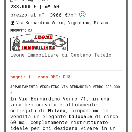
ven 31 luglio 2026
238.000 €
|
m² 60
prezzo al m²:
3966 €/m²
Via Bernardino Verro, Vigentino, Milano
PROPOSTO DA:
Leone Immobiliare di Gaetano Tatalo
bagni: 1
zona OMI: D18
APPARTAMENTO
VIGENTINO
VIA BERNARDINO VERRO 238.000
€
In Via Bernardino Verro 71, in una
zona ben servita e ottimamente
collegata di
Milano
, proponiamo in
vendita un elegante
bilocale
di circa
60 mq, completamente ristrutturato,
ideale per chi desidera vivere in un