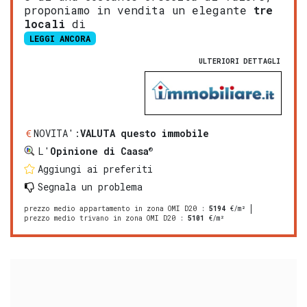
proponiamo in vendita un elegante
tre
locali
di
LEGGI ANCORA
ULTERIORI DETTAGLI
NOVITA':
VALUTA questo immobile
®
L'
Opinione di Caasa
Aggiungi ai preferiti
Segnala un problema
prezzo medio appartamento in zona OMI D20
:
5194
€/m²
prezzo medio trivano in zona OMI D20
:
5101
€/m²