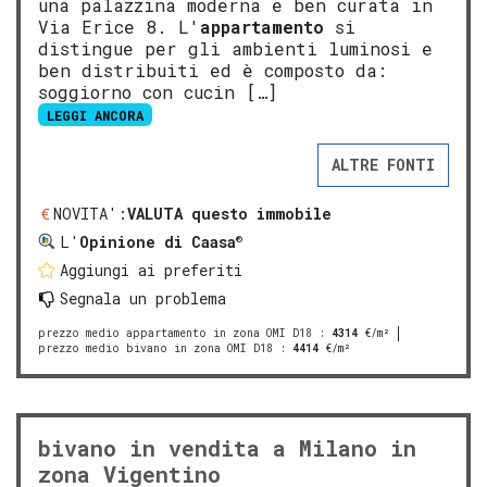
una palazzina moderna e ben curata in
Via Erice 8. L'
appartamento
si
distingue per gli ambienti luminosi e
ben distribuiti ed è composto da:
soggiorno con cucin […]
LEGGI ANCORA
ALTRE FONTI
NOVITA':
VALUTA questo immobile
®
L'
Opinione di Caasa
Aggiungi ai preferiti
Segnala un problema
prezzo medio appartamento in zona OMI D18
:
4314
€/m²
prezzo medio bivano in zona OMI D18
:
4414
€/m²
bivano in vendita a Milano in
zona Vigentino