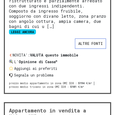
ristrutturato e parzialmente arredato
con due ingressi indipendenti.
Composto da ingresso fruibile,
soggiorno con divano letto, zona pranzo
con angolo cottura, ampia camera, due
bagni di cui u […]
LEGGI ANCORA
ALTRE FONTI
NOVITA':
VALUTA questo immobile
®
L'
Opinione di Caasa
Aggiungi ai preferiti
Segnala un problema
prezzo medio appartamento in zona OMI D20
:
5194
€/m²
prezzo medio trivano in zona OMI D20
:
5101
€/m²
Appartamento in vendita a