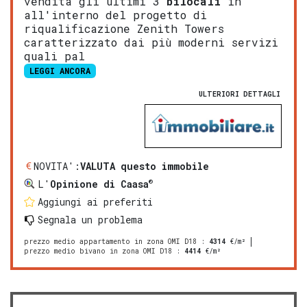
vendita gli ultimi 3
bilocali
in
all'interno del progetto di
riqualificazione Zenith Towers
caratterizzato dai più moderni servizi
quali pal
LEGGI ANCORA
ULTERIORI DETTAGLI
NOVITA':
VALUTA questo immobile
®
L'
Opinione di Caasa
Aggiungi ai preferiti
Segnala un problema
prezzo medio appartamento in zona OMI D18
:
4314
€/m²
prezzo medio bivano in zona OMI D18
:
4414
€/m²