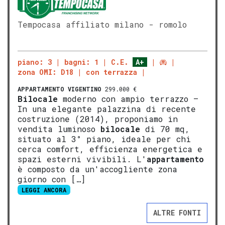
Tempocasa affiliato milano - romolo
piano: 3
bagni: 1
C.E.
A+
zona OMI: D18
con terrazza
APPARTAMENTO
VIGENTINO
299.000 €
Bilocale
moderno con ampio terrazzo –
In una elegante palazzina di recente
costruzione (2014), proponiamo in
vendita luminoso
bilocale
di 70 mq,
situato al 3° piano, ideale per chi
cerca comfort, efficienza energetica e
spazi esterni vivibili. L'
appartamento
è composto da un'accogliente zona
giorno con […]
LEGGI ANCORA
ALTRE FONTI