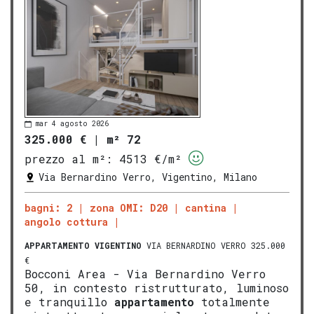
mar 4 agosto 2026
325.000 €
|
m² 72
prezzo al m²:
4513 €/m²
Via Bernardino Verro, Vigentino, Milano
bagni: 2
zona OMI: D20
cantina
angolo cottura
APPARTAMENTO
VIGENTINO
VIA BERNARDINO VERRO 325.000
€
Bocconi Area - Via Bernardino Verro
50, in contesto ristrutturato, luminoso
e tranquillo
appartamento
totalmente