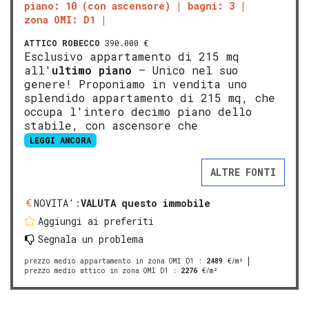
piano: 10 (con ascensore)
bagni: 3
zona OMI: D1
ATTICO
ROBECCO
390.000 €
Esclusivo appartamento di 215 mq
all'
ultimo piano
– Unico nel suo
genere! Proponiamo in vendita uno
splendido appartamento di 215 mq, che
occupa l'intero decimo piano dello
stabile, con ascensore che
LEGGI ANCORA
ALTRE FONTI
NOVITA':
VALUTA questo immobile
Aggiungi ai preferiti
Segnala un problema
prezzo medio appartamento in zona OMI D1
:
2489
€/m²
prezzo medio attico in zona OMI D1
:
2276
€/m²