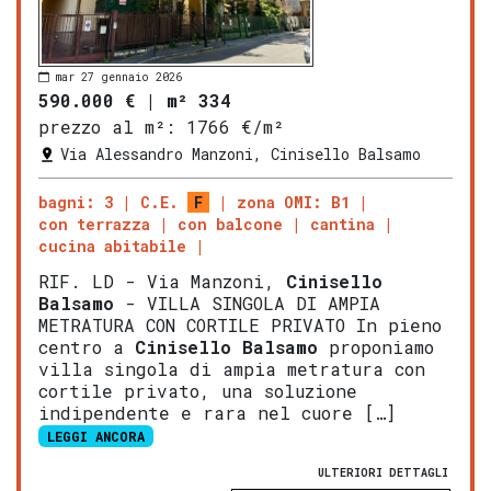
mar 27 gennaio 2026
590.000 €
|
m² 334
prezzo al m²:
1766 €/m²
Via Alessandro Manzoni, Cinisello Balsamo
bagni: 3
C.E.
F
zona OMI: B1
con terrazza
con balcone
cantina
cucina abitabile
RIF. LD - Via Manzoni,
Cinisello
Balsamo
- VILLA SINGOLA DI AMPIA
METRATURA CON CORTILE PRIVATO In pieno
centro a
Cinisello Balsamo
proponiamo
villa singola di ampia metratura con
cortile privato, una soluzione
indipendente e rara nel cuore […]
LEGGI ANCORA
ULTERIORI DETTAGLI