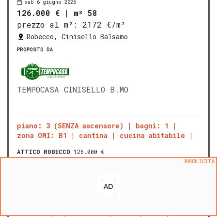
sab 6 giugno 2026
126.000 €
|
m² 58
prezzo al m²:
2172 €/m²
Robecco, Cinisello Balsamo
PROPOSTO DA:
TEMPOCASA CINISELLO B.MO
piano: 3 (SENZA ascensore)
bagni: 1
zona OMI: B1
cantina
cucina abitabile
ATTICO
ROBECCO
126.000 €
Rif: 2506 - Nel centro di
Cinisello
PUBBLICITÀ
Balsamo
, in Piazza Costa 20,
proponiamo in vendita un interessante
bilocale situato al terzo e
ultimo
piano
di una palazzina senza
ascensore. L'appartamento accoglie con