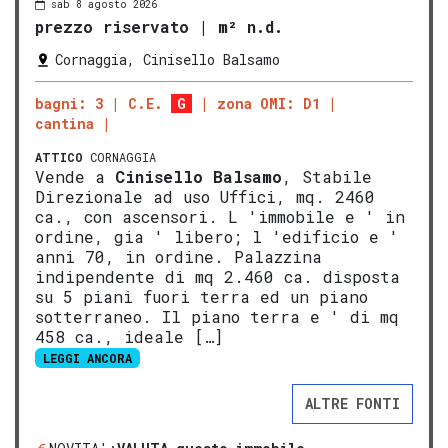
sab 8 agosto 2026
prezzo riservato
|
m² n.d.
Cornaggia, Cinisello Balsamo
bagni: 3
C.E.
G
zona OMI: D1
cantina
ATTICO
CORNAGGIA
Vende a
Cinisello Balsamo
, Stabile
Direzionale ad uso Uffici, mq. 2460
ca., con ascensori. L 'immobile e ' in
ordine, gia ' libero; l 'edificio e '
anni 70, in ordine. Palazzina
indipendente di mq 2.460 ca. disposta
su 5 piani fuori terra ed un piano
sotterraneo. Il piano terra e ' di mq
458 ca., ideale […]
LEGGI ANCORA
ALTRE FONTI