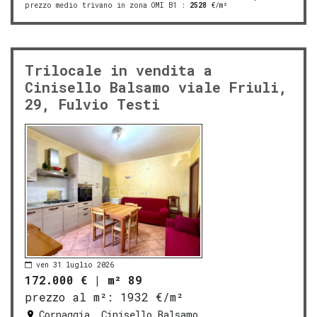
prezzo medio trivano in zona OMI B1
:
2528
€/m²
Trilocale in vendita a
Cinisello Balsamo viale Friuli,
29, Fulvio Testi
ven 31 luglio 2026
172.000 €
|
m² 89
prezzo al m²:
1932 €/m²
Cornaggia, Cinisello Balsamo