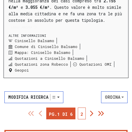
nella maggioranza dei casi compreso tra
2.155
€/m²
e
3.055 €/m²
.
Questo valore è molto simile
alla media cittadina e ne fa una zona tra le più
costose in assoluto per questa tipologia.
LEGGI ANCORA
ALTRE INFORMAZIONI
Cinisello Balsamo
Comune di Cinisello Balsamo
Mappa: Cinisello Balsamo
Quotazioni a Cinisello Balsamo
Quotazioni zona Robecco
Quotazioni OMI
Geopoi
MODIFICA RICERCA
ORDINA
PG.1 DI 6
2