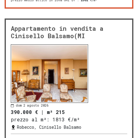
prezzo medio attico in zona OMI B1
:
2562
€/m²
Appartamento in vendita a
Cinisello Balsamo(MI
dom 2 agosto 2026
390.000 €
|
m² 215
prezzo al m²:
1813 €/m²
Robecco, Cinisello Balsamo