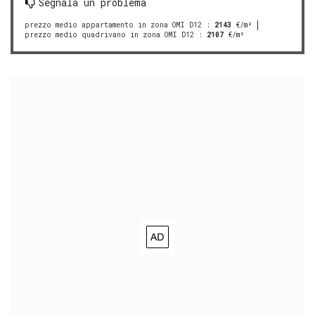
Segnala un problema
prezzo medio appartamento in zona OMI D12
:
2143
€/m²
prezzo medio quadrivano in zona OMI D12
:
2107
€/m²