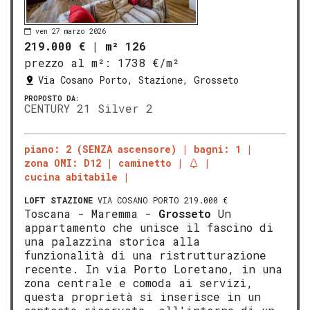
ven 27 marzo 2026
219.000 €
|
m² 126
prezzo al m²:
1738 €/m²
Via Cosano Porto, Stazione, Grosseto
PROPOSTO DA:
CENTURY 21 Silver 2
piano: 2 (SENZA ascensore)
bagni: 1
zona OMI: D12
caminetto
cucina abitabile
LOFT
STAZIONE
VIA COSANO PORTO 219.000 €
Toscana - Maremma -
Grosseto
Un
appartamento che unisce il fascino di
una palazzina storica alla
funzionalità di una ristrutturazione
recente. In via Porto Loretano, in una
zona centrale e comoda ai servizi,
questa proprietà si inserisce in un