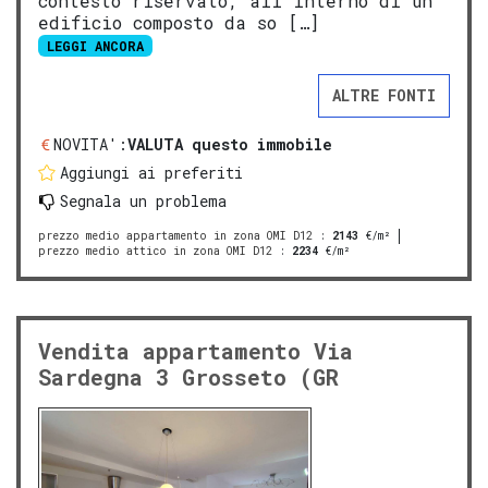
contesto riservato, all'interno di un
edificio composto da so […]
LEGGI ANCORA
ALTRE FONTI
NOVITA':
VALUTA questo immobile
Aggiungi ai preferiti
Segnala un problema
prezzo medio appartamento in zona OMI D12
:
2143
€/m²
prezzo medio attico in zona OMI D12
:
2234
€/m²
Vendita appartamento Via
Sardegna 3 Grosseto (GR