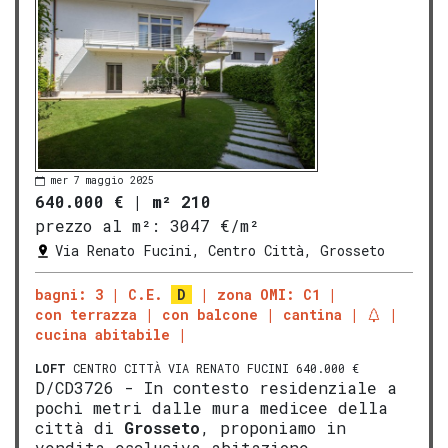
mer 7 maggio 2025
640.000 €
|
m² 210
prezzo al m²:
3047 €/m²
Via Renato Fucini, Centro Città, Grosseto
bagni: 3
C.E.
D
zona OMI: C1
con terrazza
con balcone
cantina
cucina abitabile
LOFT
CENTRO CITTÀ VIA RENATO FUCINI 640.000 €
D/CD3726 - In contesto residenziale a
pochi metri dalle mura medicee della
città di
Grosseto
, proponiamo in
vendita esclusiva abitazione