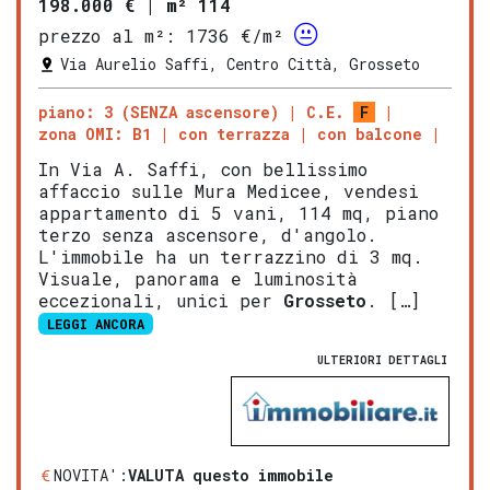
198.000 €
|
m² 114
prezzo al m²:
1736 €/m²
Via Aurelio Saffi, Centro Città, Grosseto
piano: 3 (SENZA ascensore)
C.E.
F
zona OMI: B1
con terrazza
con balcone
In Via A. Saffi, con bellissimo
affaccio sulle Mura Medicee, vendesi
appartamento di 5 vani, 114 mq, piano
terzo senza ascensore, d'angolo.
L'immobile ha un terrazzino di 3 mq.
Visuale, panorama e luminosità
eccezionali, unici per
Grosseto
. […]
LEGGI ANCORA
ULTERIORI DETTAGLI
NOVITA':
VALUTA questo immobile