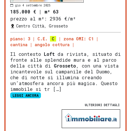
gio 4 settembre 2025
185.000 €
|
m² 63
prezzo al m²:
2936 €/m²
Centro Città, Grosseto
piano: 3
C.E.
C
zona OMI: C1
cantina
angolo cottura
Il contesto
Loft
da rivista, situato di
fronte alle splendide mura e al parco
della città di
Grosseto
, con una vista
incantevole sul campanile del Duomo,
che di notte si illumina creando
un’atmosfera ancora più magica. Questo
immobile si tr […]
LEGGI ANCORA
ULTERIORI DETTAGLI