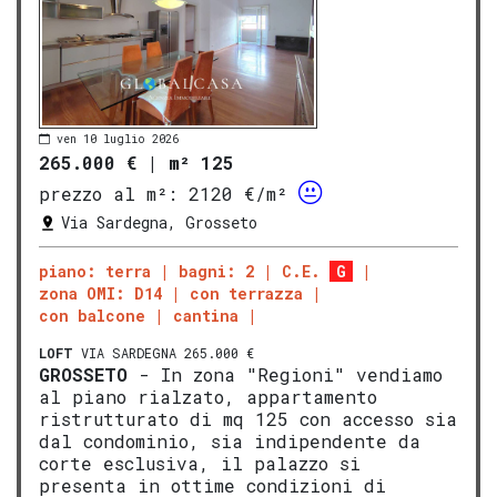
ven 10 luglio 2026
265.000 €
|
m² 125
prezzo al m²:
2120 €/m²
Via Sardegna, Grosseto
piano: terra
bagni: 2
C.E.
G
zona OMI: D14
con terrazza
con balcone
cantina
LOFT
VIA SARDEGNA 265.000 €
GROSSETO
- In zona "Regioni" vendiamo
al piano rialzato, appartamento
ristrutturato di mq 125 con accesso sia
dal condominio, sia indipendente da
corte esclusiva, il palazzo si
presenta in ottime condizioni di