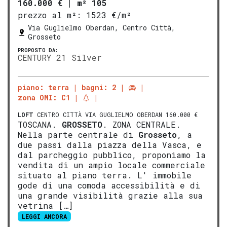
160.000 €
|
m² 105
prezzo al m²:
1523 €/m²
Via Guglielmo Oberdan, Centro Città,
Grosseto
PROPOSTO DA:
CENTURY 21 Silver
piano: terra
bagni: 2
zona OMI: C1
LOFT
CENTRO CITTÀ VIA GUGLIELMO OBERDAN 160.000 €
TOSCANA.
GROSSETO
. ZONA CENTRALE.
Nella parte centrale di
Grosseto
, a
due passi dalla piazza della Vasca, e
dal parcheggio pubblico, proponiamo la
vendita di un ampio locale commerciale
situato al piano terra. L' immobile
gode di una comoda accessibilità e di
una grande visibilità grazie alla sua
vetrina […]
LEGGI ANCORA