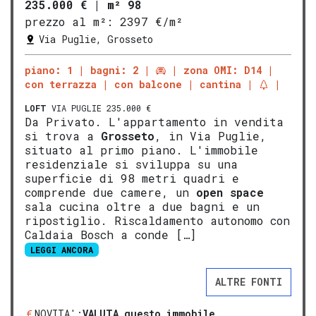
235.000 €
|
m² 98
prezzo al m²:
2397 €/m²
Via Puglie, Grosseto
piano: 1
bagni: 2
zona OMI: D14
con terrazza
con balcone
cantina
LOFT
VIA PUGLIE 235.000 €
Da Privato. L'appartamento in vendita
si trova a
Grosseto
, in Via Puglie,
situato al primo piano. L'immobile
residenziale si sviluppa su una
superficie di 98 metri quadri e
comprende due camere, un
open space
sala cucina oltre a due bagni e un
ripostiglio. Riscaldamento autonomo con
Caldaia Bosch a conde […]
LEGGI ANCORA
ALTRE FONTI
NOVITA':
VALUTA questo immobile