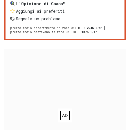
®
L'
Opinione di Caasa
Aggiungi ai preferiti
Segnala un problema
prezzo medio appartamento in zona OMI B1
:
2246
€/m²
prezzo medio pentavano in zona OMI B1
:
1876
€/m²