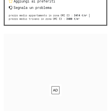
Aggiungi ai preferiti
Segnala un problema
prezzo medio appartamento in zona OMI E3
:
3414
€/m²
prezzo medio trivano in zona OMI E3
:
3400
€/m²