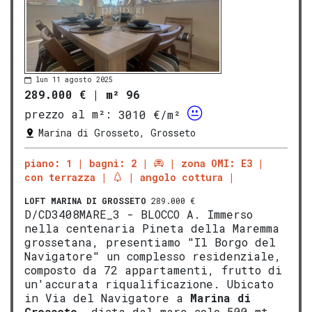
lun 11 agosto 2025
289.000 €
|
m² 96
prezzo al m²:
3010 €/m²
Marina di Grosseto, Grosseto
piano: 1
bagni: 2
zona OMI: E3
con terrazza
angolo cottura
LOFT
MARINA DI GROSSETO
289.000 €
D/CD3408MARE_3 - BLOCCO A. Immerso
nella centenaria Pineta della Maremma
grossetana, presentiamo "Il Borgo del
Navigatore" un complesso residenziale,
composto da 72 appartamenti, frutto di
un'accurata riqualificazione. Ubicato
in Via del Navigatore a
Marina di
Gros
seto
, dista dal mare solo 500 mt