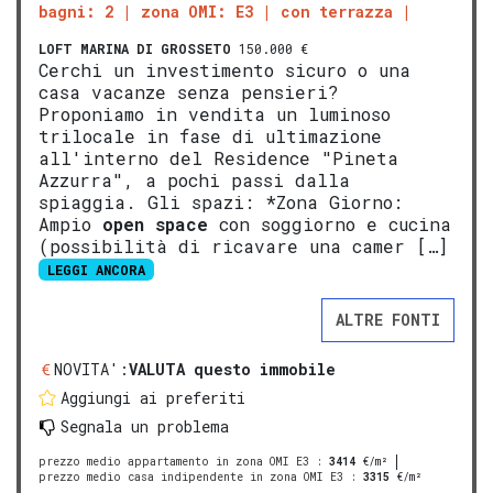
bagni: 2
zona OMI: E3
con terrazza
LOFT
MARINA DI GROSSETO
150.000 €
Cerchi un investimento sicuro o una
casa vacanze senza pensieri?
Proponiamo in vendita un luminoso
trilocale in fase di ultimazione
all'interno del Residence "Pineta
Azzurra", a pochi passi dalla
spiaggia. Gli spazi: *Zona Giorno:
Ampio
open space
con soggiorno e cucina
(possibilità di ricavare una camer […]
LEGGI ANCORA
ALTRE FONTI
NOVITA':
VALUTA questo immobile
Aggiungi ai preferiti
Segnala un problema
prezzo medio appartamento in zona OMI E3
:
3414
€/m²
prezzo medio casa indipendente in zona OMI E3
:
3315
€/m²