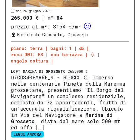
mer 24 giugno 2026
265.000 €
|
m² 84
prezzo al m²:
3154 €/m²
Marina di Grosseto, Grosseto
piano: terra
bagni: 1
zona OMI: E3
con terrazza
angolo cottura
LOFT
MARINA DI GROSSETO
265.000 €
D/CD3408MARE_9 - BLOCCO C. Immerso
nella centenaria Pineta della Maremma
grossetana, presentiamo "Il Borgo del
Navigatore" un complesso residenziale,
composto da 72 appartamenti, frutto di
un'accurata riqualificazione. Ubicato
in Via del Navigatore a
Marina di
Gros
seto
, dista dal mare solo 500 mt
ed affa […]
LEGGI ANCORA