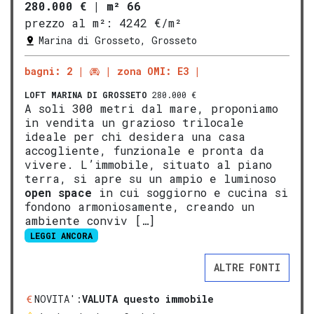
280.000 €
|
m² 66
prezzo al m²:
4242 €/m²
Marina di Grosseto, Grosseto
bagni: 2
zona OMI: E3
LOFT
MARINA DI GROSSETO
280.000 €
A soli 300 metri dal mare, proponiamo
in vendita un grazioso trilocale
ideale per chi desidera una casa
accogliente, funzionale e pronta da
vivere. L’immobile, situato al piano
terra, si apre su un ampio e luminoso
open space
in cui soggiorno e cucina si
fondono armoniosamente, creando un
ambiente conviv […]
LEGGI ANCORA
ALTRE FONTI
NOVITA':
VALUTA questo immobile