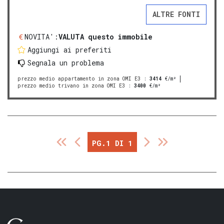
ALTRE FONTI
NOVITA':
VALUTA questo immobile
Aggiungi ai preferiti
Segnala un problema
prezzo medio appartamento in zona OMI E3
:
3414
€/m²
prezzo medio trivano in zona OMI E3
:
3400
€/m²
PG.1 DI 1