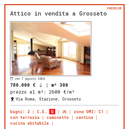
PREMIUM
Attico in vendita a Grosseto
ven 7 agosto 2026
780.000 €
|
m² 300
prezzo al m²:
2600 €/m²
Via Roma, Stazione, Grosseto
bagni: 2
C.E.
G
zona OMI: C1
con terrazza
caminetto
cantina
cucina abitabile