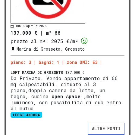
lun 6 aprile 2026
137.000 €
|
m² 66
prezzo al m²:
2075 €/m²
Marina di Grosseto, Grosseto
piano: 3
bagni: 1
zona OMI: E3
LOFT
MARINA DI GROSSETO
137.000 €
Da Privato. Vendo appartamento di 66
mq calpestabili, situato al 3
piano,doppia camera da letto, un
bagno, cucina
open space
,molto
luminoso, con possibilità di sub entro
al mutuo
LEGGI ANCORA
ALTRE FONTI