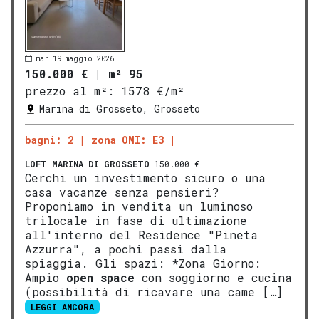
mar 19 maggio 2026
150.000 €
|
m² 95
prezzo al m²:
1578 €/m²
Marina di Grosseto, Grosseto
bagni: 2
zona OMI: E3
LOFT
MARINA DI GROSSETO
150.000 €
Cerchi un investimento sicuro o una
casa vacanze senza pensieri?
Proponiamo in vendita un luminoso
trilocale in fase di ultimazione
all'interno del Residence "Pineta
Azzurra", a pochi passi dalla
spiaggia. Gli spazi: *Zona Giorno:
Ampio
open space
con soggiorno e cucina
(possibilità di ricavare una came […]
LEGGI ANCORA