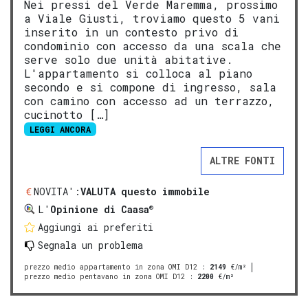
Nei pressi del Verde Maremma, prossimo
a Viale Giusti, troviamo questo 5 vani
inserito in un contesto privo di
condominio con accesso da una scala che
serve solo due unità abitative.
L'appartamento si colloca al piano
secondo e si compone di ingresso, sala
con camino con accesso ad un terrazzo,
cucinotto […]
LEGGI ANCORA
ALTRE FONTI
NOVITA':
VALUTA questo immobile
®
L'
Opinione di Caasa
Aggiungi ai preferiti
Segnala un problema
prezzo medio appartamento in zona OMI D12
:
2149
€/m²
prezzo medio pentavano in zona OMI D12
:
2200
€/m²