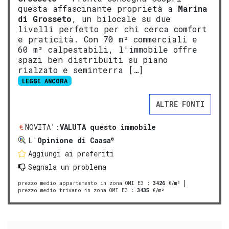
questa affascinante proprietà a
Marina
di
Gros
seto
, un bilocale su due
livelli perfetto per chi cerca comfort
e praticità. Con 70 m² commerciali e
60 m² calpestabili, l'immobile offre
spazi ben distribuiti su piano
rialzato e seminterra […]
LEGGI ANCORA
ALTRE FONTI
NOVITA':
VALUTA questo immobile
®
L'
Opinione di Caasa
Aggiungi ai preferiti
Segnala un problema
prezzo medio appartamento in zona OMI E3
:
3426
€/m²
prezzo medio trivano in zona OMI E3
:
3435
€/m²