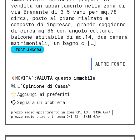
vendita un appartamento nella zona di
via Bramante di 3,5 vani per mq.78
circa, posto al piano rialzato e
composto da ingresso, grande soggiorno
di circa mq.35 con angolo cottura,
balcone abitabile di mq.14, due camera
matrimoniali, un bagno c […]
LEGGI ANCORA
ALTRE FONTI
NOVITA':
VALUTA questo immobile
®
L'
Opinione di Caasa
Aggiungi ai preferiti
Segnala un problema
prezzo medio appartamento in zona OMI E3
:
3426
€/m²
prezzo medio trivano in zona OMI E3
:
3435
€/m²