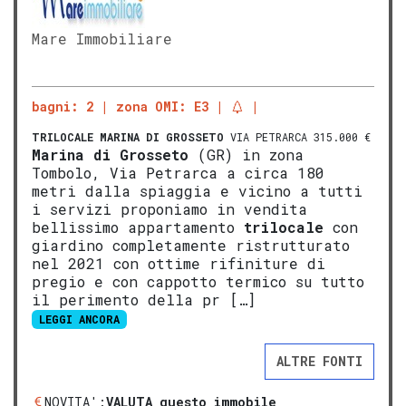
Mare Immobiliare
bagni: 2
zona OMI: E3
TRILOCALE
MARINA DI GROSSETO
VIA PETRARCA 315.000 €
Marina di
Gros
seto
(GR) in zona
Tombolo, Via Petrarca a circa 180
metri dalla spiaggia e vicino a tutti
i servizi proponiamo in vendita
bellissimo appartamento
trilocale
con
giardino completamente ristrutturato
nel 2021 con ottime rifiniture di
pregio e con cappotto termico su tutto
il perimento della pr […]
LEGGI ANCORA
ALTRE FONTI
NOVITA':
VALUTA questo immobile