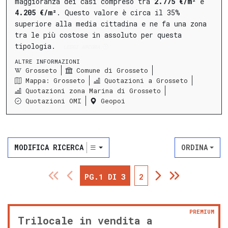
maggioranza dei casi compreso tra
2.775 €/m²
e
4.205 €/m²
.
Questo valore è circa il 35%
superiore alla media cittadina e ne fa una zona
tra le più costose in assoluto per questa
tipologia.
LEGGI ANCORA
ALTRE INFORMAZIONI
Grosseto
Comune di Grosseto
Mappa: Grosseto
Quotazioni a Grosseto
Quotazioni zona Marina di Grosseto
Quotazioni OMI
Geopoi
MODIFICA RICERCA
ORDINA
PG.1 DI 3
2
PREMIUM
Trilocale in vendita a