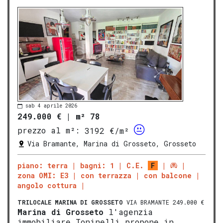
sab 4 aprile 2026
249.000 €
|
m² 78
prezzo al m²:
3192 €/m²
Via Bramante, Marina di Grosseto, Grosseto
piano: terra
bagni: 1
C.E.
F
zona OMI: E3
con terrazza
con balcone
angolo cottura
TRILOCALE
MARINA DI GROSSETO
VIA BRAMANTE 249.000 €
Marina di
Gros
seto
l'agenzia
immobiliare Toninelli propone in