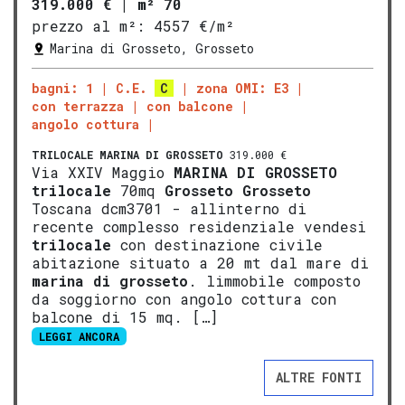
319.000 €
|
m² 70
prezzo al m²:
4557 €/m²
Marina di Grosseto, Grosseto
bagni: 1
C.E.
C
zona OMI: E3
con terrazza
con balcone
angolo cottura
TRILOCALE
MARINA DI GROSSETO
319.000 €
Via XXIV Maggio
MARINA DI
GROS
SETO
trilocale
70mq
Grosseto
Grosseto
Toscana dcm3701 - allinterno di
recente complesso residenziale vendesi
trilocale
con destinazione civile
abitazione situato a 20 mt dal mare di
marina di
gros
seto
. limmobile composto
da soggiorno con angolo cottura con
balcone di 15 mq. […]
LEGGI ANCORA
ALTRE FONTI