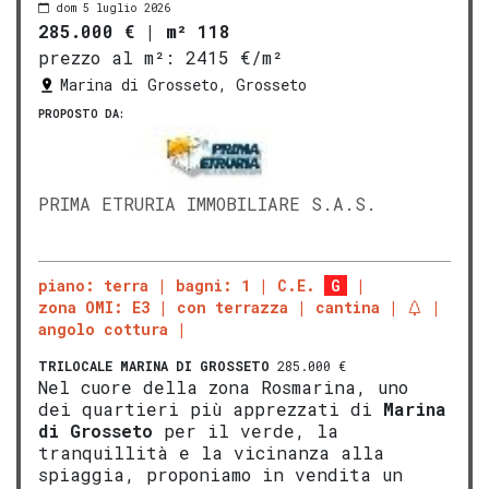
dom 5 luglio 2026
285.000 €
|
m² 118
prezzo al m²:
2415 €/m²
Marina di Grosseto, Grosseto
PROPOSTO DA:
PRIMA ETRURIA IMMOBILIARE S.A.S.
piano: terra
bagni: 1
C.E.
G
zona OMI: E3
con terrazza
cantina
angolo cottura
TRILOCALE
MARINA DI GROSSETO
285.000 €
Nel cuore della zona Rosmarina, uno
dei quartieri più apprezzati di
Marina
di
Gros
seto
per il verde, la
tranquillità e la vicinanza alla
spiaggia, proponiamo in vendita un