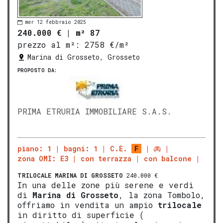
mer 12 febbraio 2025
240.000 €
|
m² 87
prezzo al m²:
2758 €/m²
Marina di Grosseto, Grosseto
PROPOSTO DA:
PRIMA ETRURIA IMMOBILIARE S.A.S.
piano: 1
bagni: 1
C.E.
F
zona OMI: E3
con terrazza
con balcone
TRILOCALE
MARINA DI GROSSETO
240.000 €
In una delle zone più serene e verdi
di
Marina di
Gros
seto
, la zona Tombolo,
offriamo in vendita un ampio
trilocale
in diritto di superficie (