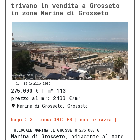
trivano in vendita a Grosseto
in zona Marina di Grosseto
lun 13 luglio 2026
275.000 €
|
m² 113
prezzo al m²:
2433 €/m²
Marina di Grosseto, Grosseto
bagni: 3
zona OMI: E3
con terrazza
TRILOCALE
MARINA DI GROSSETO
275.000 €
Marina di
Gros
seto
, adiacente al mare