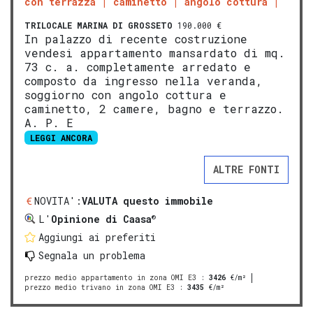
con terrazza
caminetto
angolo cottura
TRILOCALE
MARINA DI GROSSETO
190.000 €
In palazzo di recente costruzione
vendesi appartamento mansardato di mq.
73 c. a. completamente arredato e
composto da ingresso nella veranda,
soggiorno con angolo cottura e
caminetto, 2 camere, bagno e terrazzo.
A. P. E
LEGGI ANCORA
ALTRE FONTI
NOVITA':
VALUTA questo immobile
®
L'
Opinione di Caasa
Aggiungi ai preferiti
Segnala un problema
prezzo medio appartamento in zona OMI E3
:
3426
€/m²
prezzo medio trivano in zona OMI E3
:
3435
€/m²