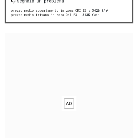
Segnala un problema
prezzo medio appartamento in zona OMI E3
:
3426
€/m²
prezzo medio trivano in zona OMI E3
:
3435
€/m²