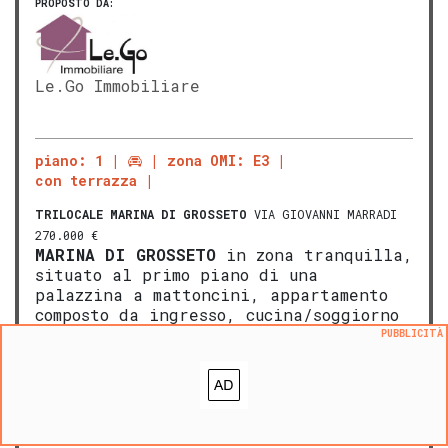
PROPOSTO DA:
Le.Go Immobiliare
piano: 1
zona OMI: E3
con terrazza
TRILOCALE
MARINA DI GROSSETO
VIA GIOVANNI MARRADI
270.000 €
MARINA DI
GROS
SETO
in zona tranquilla,
situato al primo piano di una
palazzina a mattoncini, appartamento
composto da ingresso, cucina/soggiorno
con accesso ad una ampia e vivibile
PUBBLICITÀ
terrazza, due camere matrimoniali,
bagno con doccia e finestra.
Appartamento ristrutturato nel 2017,
impianto riscaldamento […]
LEGGI ANCORA