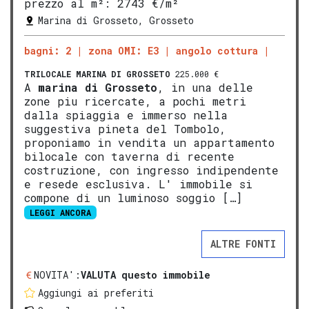
prezzo al m²:
2743 €/m²
Marina di Grosseto, Grosseto
bagni: 2
zona OMI: E3
angolo cottura
TRILOCALE
MARINA DI GROSSETO
225.000 €
A
marina di
Gros
seto
, in una delle
zone piu ricercate, a pochi metri
dalla spiaggia e immerso nella
suggestiva pineta del Tombolo,
proponiamo in vendita un appartamento
bilocale con taverna di recente
costruzione, con ingresso indipendente
e resede esclusiva. L' immobile si
compone di un luminoso soggio […]
LEGGI ANCORA
ALTRE FONTI
NOVITA':
VALUTA questo immobile
Aggiungi ai preferiti