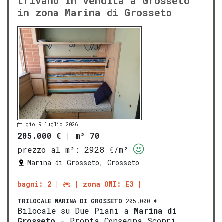
trivano in vendita a Grosseto
in zona Marina di Grosseto
gio 9 luglio 2026
205.000 €
|
m² 70
prezzo al m²:
2928 €/m²
Marina di Grosseto, Grosseto
bagni: 2
zona OMI: E3
TRILOCALE
MARINA DI GROSSETO
205.000 €
Bilocale su Due Piani a
Marina di
Gros
seto
- Pronta Consegna Scopri