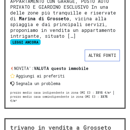
APPARTAMENTO CON GARAGE, POSTO AUTO
PRIVATO E GIARDINO ESCLUSIVO In una
delle zone più tranquille e riservate
di
Marina di
Gros
seto
, vicina alla
spiaggia e dai principali servizi,
proponiamo in vendita un appartamento
intrigante, situato […]
LEGGI ANCORA
ALTRE FONTI
NOVITA':
VALUTA questo immobile
Aggiungi ai preferiti
Segnala un problema
prezzo medio casa indipendente in zona OMI E3
:
3315
€/m²
prezzo medio casa semindipendente in zona OMI E3
:
3375
€/m²
trivano in vendita a Grosseto