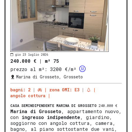
gio 23 luglio 2026
240.000 €
|
m² 75
prezzo al m²:
3200 €/m²
Marina di Grosseto, Grosseto
bagni: 2
zona OMI: E3
angolo cottura
CASA SEMINDIPENDENTE
MARINA DI GROSSETO
240.000 €
Marina di
Gros
seto
, appartamento nuovo,
con
ingresso indipendente
, giardino,
soggiorno con angolo cottura, camera,
bagno, al piano sottostante due vani,