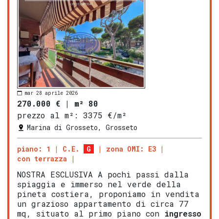
mar 28 aprile 2026
270.000 €
|
m² 80
prezzo al m²:
3375 €/m²
Marina di Grosseto, Grosseto
piano: 1
C.E.
G
zona OMI: E3
con terrazza
NOSTRA ESCLUSIVA A pochi passi dalla
spiaggia e immerso nel verde della
pineta costiera, proponiamo in vendita
un grazioso appartamento di circa 77
mq, situato al primo piano con
ingresso