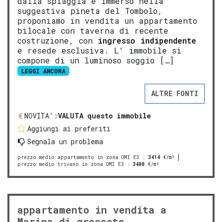
dalla spiaggia e immerso nella
suggestiva pineta del Tombolo,
proponiamo in vendita un appartamento
bilocale con taverna di recente
costruzione, con
ingresso indipendente
e resede esclusiva. L' immobile si
compone di un luminoso soggio […]
LEGGI ANCORA
ALTRE FONTI
NOVITA':
VALUTA questo immobile
Aggiungi ai preferiti
Segnala un problema
prezzo medio appartamento in zona OMI E3
:
3414
€/m²
prezzo medio trivano in zona OMI E3
:
3400
€/m²
appartamento in vendita a
Marina di grosseto