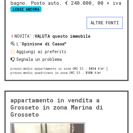
bagno. Posto auto. € 240.000, 00 + iva
LEGGI ANCORA
ALTRE FONTI
NOVITA':
VALUTA questo immobile
®
L'
Opinione di Caasa
Aggiungi ai preferiti
Segnala un problema
prezzo medio appartamento in zona OMI E3
:
3414
€/m²
prezzo medio quadrivano in zona OMI E3
:
3150
€/m²
appartamento in vendita a
Grosseto in zona Marina di
Grosseto