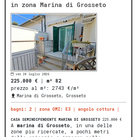
in zona Marina di Grosseto
ven 24 luglio 2026
225.000 €
|
m² 82
prezzo al m²:
2743 €/m²
Marina di Grosseto, Grosseto
bagni: 2
zona OMI: E3
angolo cottura
CASA SEMINDIPENDENTE
MARINA DI GROSSETO
225.000 €
A
marina di
Gros
seto
, in una delle
zone piu ricercate, a pochi metri