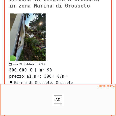
in zona Marina di Grosseto
ven 28 febbraio 2025
300.000 €
|
m² 98
prezzo al m²:
3061 €/m²
Marina di Grosseto, Grosseto
PUBBLICITÀ
bagni: 1
zona OMI: E3
cantina
cucina abitabile
Vendesi a
Marina di
Gros
seto
,
quadrilocale con
ingresso indipendente