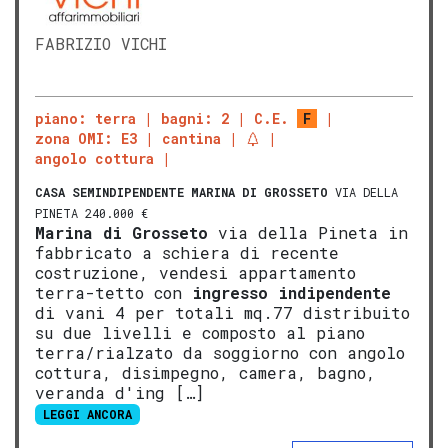
FABRIZIO VICHI
piano: terra
bagni: 2
C.E.
F
zona OMI: E3
cantina
angolo cottura
CASA SEMINDIPENDENTE
MARINA DI GROSSETO
VIA DELLA
PINETA 240.000 €
Marina di
Gros
seto
via della Pineta in
fabbricato a schiera di recente
costruzione, vendesi appartamento
terra-tetto con
ingresso indipendente
di vani 4 per totali mq.77 distribuito
su due livelli e composto al piano
terra/rialzato da soggiorno con angolo
cottura, disimpegno, camera, bagno,
veranda d'ing […]
LEGGI ANCORA