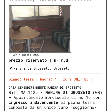
ven 7 agosto 2026
prezzo riservato
|
m² n.d.
Marina di Grosseto, Grosseto
piano: terra
bagni: 1
zona OMI: E3
CASA SEMINDIPENDENTE
MARINA DI GROSSETO
Rif. MA 1125 -
MARINA DI
GROS
SETO
(GR)
- Appartamento monolocale di mq 16 con
ingresso indipendente
al piano terra,
composto da un unico vano, soggiorno-