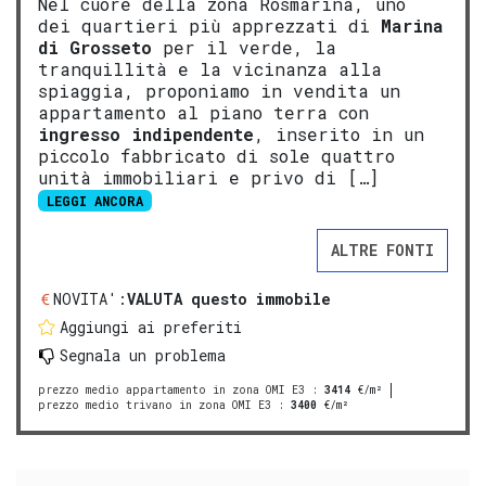
Nel cuore della zona Rosmarina, uno
dei quartieri più apprezzati di
Marina
di
Gros
seto
per il verde, la
tranquillità e la vicinanza alla
spiaggia, proponiamo in vendita un
appartamento al piano terra con
ingresso indipendente
, inserito in un
piccolo fabbricato di sole quattro
unità immobiliari e privo di […]
LEGGI ANCORA
ALTRE FONTI
NOVITA':
VALUTA questo immobile
Aggiungi ai preferiti
Segnala un problema
prezzo medio appartamento in zona OMI E3
:
3414
€/m²
prezzo medio trivano in zona OMI E3
:
3400
€/m²