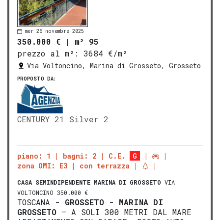
mer 26 novembre 2025
350.000 €
|
m² 95
prezzo al m²:
3684 €/m²
Via Voltoncino, Marina di Grosseto, Grosseto
PROPOSTO DA:
CENTURY 21 Silver 2
piano: 1
bagni: 2
C.E.
G
zona OMI: E3
con terrazza
CASA SEMINDIPENDENTE
MARINA DI GROSSETO
VIA
VOLTONCINO 350.000 €
TOSCANA -
GROSSETO
-
MARINA DI
GROS
SETO
– A SOLI 300 METRI DAL MARE