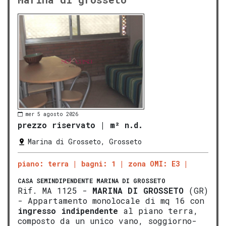
mer 5 agosto 2026
prezzo riservato
|
m² n.d.
Marina di Grosseto, Grosseto
piano: terra
bagni: 1
zona OMI: E3
CASA SEMINDIPENDENTE
MARINA DI GROSSETO
Rif. MA 1125 -
MARINA DI
GROS
SETO
(GR)
- Appartamento monolocale di mq 16 con
ingresso indipendente
al piano terra,
composto da un unico vano, soggiorno-