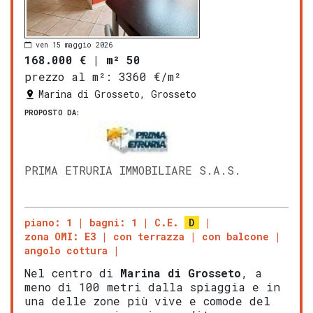
ven 15 maggio 2026
168.000 €
|
m² 50
prezzo al m²:
3360 €/m²
Marina di Grosseto, Grosseto
PROPOSTO DA:
PRIMA ETRURIA IMMOBILIARE S.A.S.
piano: 1
bagni: 1
C.E.
D
zona OMI: E3
con terrazza
con balcone
angolo cottura
Nel centro di
Marina di
Gros
seto
, a
meno di 100 metri dalla spiaggia e in
una delle zone più vive e comode del