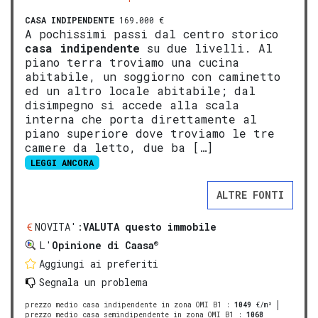
CASA INDIPENDENTE
169.000 €
A pochissimi passi dal centro storico
casa indipendente
su due livelli. Al
piano terra troviamo una cucina
abitabile, un soggiorno con caminetto
ed un altro locale abitabile; dal
disimpegno si accede alla scala
interna che porta direttamente al
piano superiore dove troviamo le tre
camere da letto, due ba […]
LEGGI ANCORA
ALTRE FONTI
NOVITA':
VALUTA questo immobile
®
L'
Opinione di Caasa
Aggiungi ai preferiti
Segnala un problema
prezzo medio casa indipendente in zona OMI B1
:
1049
€/m²
prezzo medio casa semindipendente in zona OMI B1
:
1068