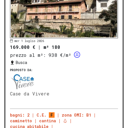
mer 1 luglio 2026
169.000 €
|
m² 180
prezzo al m²:
938 €/m²
Busca
PROPOSTO DA:
Case da Vivere
bagni: 2
C.E.
F
zona OMI: B1
caminetto
cantina
cucina abitabile