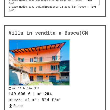
€/m²
prezzo medio casa semindipendente in zona San Rocco
:
1095
€/m²
Villa in vendita a Busca(CN
mar 28 luglio 2026
149.000 €
|
m² 284
prezzo al m²:
524 €/m²
Busca