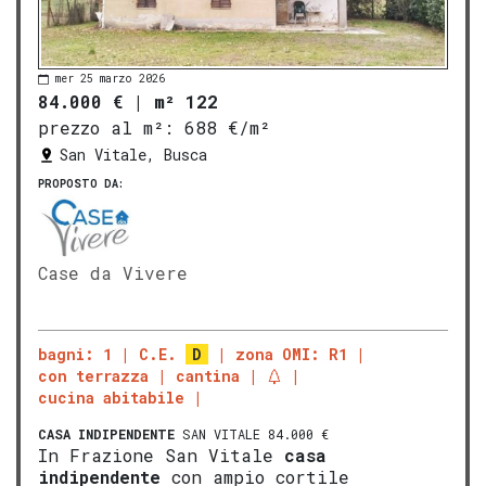
mer 25 marzo 2026
84.000 €
|
m² 122
prezzo al m²:
688 €/m²
San Vitale, Busca
PROPOSTO DA:
Case da Vivere
bagni: 1
C.E.
D
zona OMI: R1
con terrazza
cantina
cucina abitabile
CASA INDIPENDENTE
SAN VITALE 84.000 €
In Frazione San Vitale
casa
indipendente
con ampio cortile