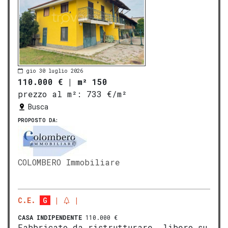
gio 30 luglio 2026
110.000 €
|
m² 150
prezzo al m²:
733 €/m²
Busca
PROPOSTO DA:
COLOMBERO Immobiliare
C.E.
G
CASA INDIPENDENTE
110.000 €
Fabbricato da ristrutturare, libero su