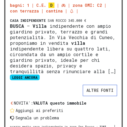
bagni: 1
C.E.
D
zona OMI: C2
con terrazza
cantina
CASA INDIPENDENTE
SAN ROCCO 345.000 €
BUSCA
–
Villa
indipendente con ampio
giardino privato, terrazzo e grandi
potenzialità. In Via Vecchia di Cuneo,
proponiamo in vendita
villa
indipendente libera su quattro lati,
circondata da un ampio cortile e
giardino privato, ideale per chi
desidera spazio, privacy e
tranquillità senza rinunciare alla […]
LEGGI ANCORA
ALTRE FONTI
NOVITA':
VALUTA questo immobile
Aggiungi ai preferiti
Segnala un problema
prezzo medio casa indipendente in zona San Rocco
:
1161