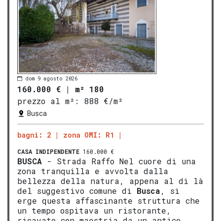
dom 9 agosto 2026
160.000 €
|
m² 180
prezzo al m²:
888 €/m²
Busca
bagni: 2
zona OMI: R1
CASA INDIPENDENTE
160.000 €
BUSCA
- Strada Raffo Nel cuore di una
zona tranquilla e avvolta dalla
bellezza della natura, appena al di là
del suggestivo comune di
Busca
, si
erge questa affascinante struttura che
un tempo ospitava un ristorante,
ricavato con maestria da un antico