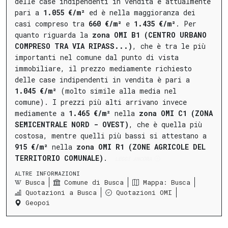
delle case indipendenti in vendita è attualmente
pari a
1.055 €/m²
ed è nella maggioranza dei
casi compreso tra
660 €/m²
e
1.435 €/m²
.
Per
quanto riguarda la
zona OMI B1 (CENTRO URBANO
COMPRESO TRA VIA RIPASS...)
, che è tra le più
importanti nel comune dal punto di vista
immobiliare, il prezzo mediamente richiesto
delle case indipendenti in vendita è pari a
1.045 €/m²
(molto simile alla media nel
comune).
I prezzi più alti arrivano invece
mediamente a
1.465 €/m²
nella
zona OMI C1 (ZONA
SEMICENTRALE NORD - OVEST)
, che è quella più
costosa, mentre quelli più bassi si attestano a
915 €/m²
nella
zona OMI R1 (ZONE AGRICOLE DEL
TERRITORIO COMUNALE)
.
LEGGI ANCORA
ALTRE INFORMAZIONI
Busca
Comune di Busca
Mappa: Busca
Quotazioni a Busca
Quotazioni OMI
Geopoi