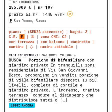
mer 6 maggio 2026
285.000 €
|
m² 197
prezzo al m²:
1446 €/m²
San Rocco, Busca
piano: 1 (SENZA ascensore)
bagni: 2
C.E.
F
zona OMI: C2
con terrazza
con balcone
caminetto
cantina
cucina abitabile
CASA INDIPENDENTE
SAN ROCCO 285.000 €
BUSCA
–
Porzione di
bifamil
iare
con
giardino privato In tranquilla zona
residenziale di Via San Giovanni
Bosco, proponiamo in vendita porzione
di
villa
bifamiliare
disposta su più
livelli, completa di cortile e
giardino privato. L’ingresso, tramite
terrazzo, conduce al disimpegno che
distribuisce tutti g […]
LEGGI ANCORA