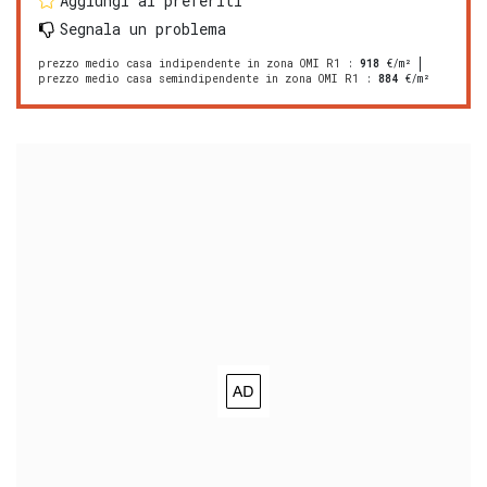
Aggiungi ai preferiti
Segnala un problema
prezzo medio casa indipendente in zona OMI R1
:
918
€/m²
prezzo medio casa semindipendente in zona OMI R1
:
884
€/m²