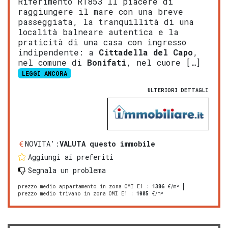
Riferimento R1853 Il piacere di
raggiungere il mare con una breve
passeggiata, la tranquillità di una
località balneare autentica e la
praticità di una casa con ingresso
indipendente: a
Cittadella del Capo
,
nel comune di
Bonifati
, nel cuore […]
LEGGI ANCORA
ULTERIORI DETTAGLI
NOVITA':
VALUTA questo immobile
Aggiungi ai preferiti
Segnala un problema
prezzo medio appartamento in zona OMI E1
:
1386
€/m²
prezzo medio trivano in zona OMI E1
:
1085
€/m²