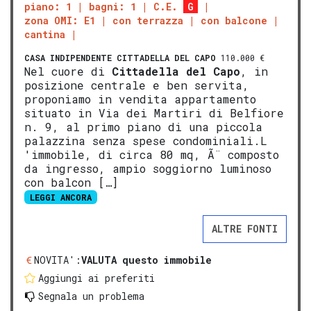
piano: 1
bagni: 1
C.E.
G
zona OMI: E1
con terrazza
con balcone
cantina
CASA INDIPENDENTE
CITTADELLA DEL CAPO
110.000 €
Nel cuore di
Cittadella del Capo
, in
posizione centrale e ben servita,
proponiamo in vendita appartamento
situato in Via dei Martiri di Belfiore
n. 9, al primo piano di una piccola
palazzina senza spese condominiali.L
'immobile, di circa 80 mq, Ã¨ composto
da ingresso, ampio soggiorno luminoso
con balcon […]
LEGGI ANCORA
ALTRE FONTI
NOVITA':
VALUTA questo immobile
Aggiungi ai preferiti
Segnala un problema