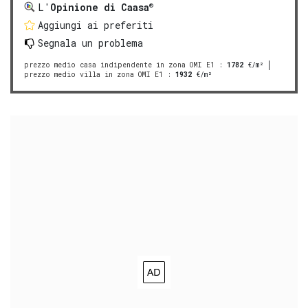
®
L'
Opinione di Caasa
Aggiungi ai preferiti
Segnala un problema
prezzo medio casa indipendente in zona OMI E1
:
1782
€/m²
prezzo medio villa in zona OMI E1
:
1932
€/m²