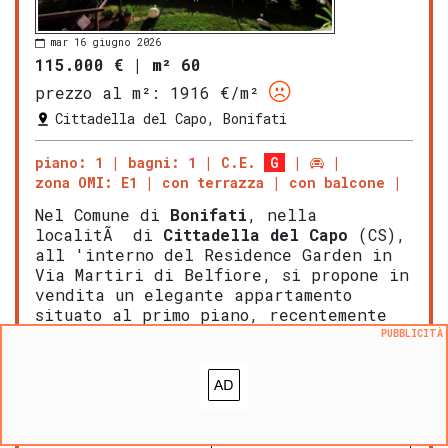
mar 16 giugno 2026
115.000 €
|
m² 60
prezzo al m²:
1916 €/m²
Cittadella del Capo, Bonifati
piano: 1
bagni: 1
C.E.
G
zona OMI: E1
con terrazza
con balcone
Nel Comune di
Bonifati
, nella
localitÃ di
Cittadella del Capo
(CS),
all 'interno del Residence Garden in
Via Martiri di Belfiore, si propone in
vendita un elegante appartamento
situato al primo piano, recentemente
ristrutturato e arredato […]
PUBBLICITÀ
LEGGI ANCORA
ULTERIORI DETTAGLI