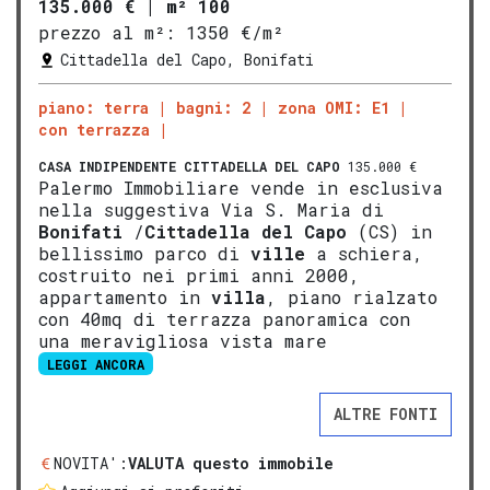
135.000 €
|
m² 100
prezzo al m²:
1350 €/m²
Cittadella del Capo, Bonifati
piano: terra
bagni: 2
zona OMI: E1
con terrazza
CASA INDIPENDENTE
CITTADELLA DEL CAPO
135.000 €
Palermo Immobiliare vende in esclusiva
nella suggestiva Via S. Maria di
Bonifati
/
Cittadella del Capo
(CS) in
bellissimo parco di
ville
a schiera,
costruito nei primi anni 2000,
appartamento in
villa
, piano rialzato
con 40mq di terrazza panoramica con
una meravigliosa vista mare
LEGGI ANCORA
ALTRE FONTI
NOVITA':
VALUTA questo immobile