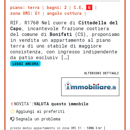
piano: terra
bagni: 2
C.E.
G
zona OMI: E1
angolo cottura
RIF. R1760 Nel cuore di
Cittadella del
Capo
, incantevole frazione costiera
del comune di
Bonifati
(CS), proponiamo
in vendita un appartamento al piano
terra di uno stabile di maggiore
consistenza, con ingresso indipendente
da patio esclusiv […]
LEGGI ANCORA
ULTERIORI DETTAGLI
NOVITA':
VALUTA questo immobile
Aggiungi ai preferiti
Segnala un problema
prezzo medio appartamento in zona OMI E1
:
1386
€/m²