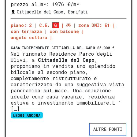
prezzo al m²:
1976 €/m²
Cittadella del Capo, Bonifati
piano: 2
C.E.
G
zona OMI: E1
con terrazza
con balcone
angolo cottura
CASA INDIPENDENTE
CITTADELLA DEL CAPO
85.000 €
Nel rinomato Residence Parco degli
Ulivi, a
Cittadella del Capo
,
proponiamo in vendita uno splendido
bilocale al secondo piano,
completamente ristrutturato e
caratterizzato da una suggestiva vista
panoramica sul mare. Una soluzione
ideale come casa vacanze, residenza
estiva o investimento immobiliare.L '
[…]
LEGGI ANCORA
ALTRE FONTI