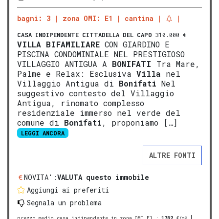
bagni: 3
zona OMI: E1
cantina
CASA INDIPENDENTE
CITTADELLA DEL CAPO
310.000 €
VILLA
BIFAMILIARE
CON GIARDINO E
PISCINA CONDOMINIALE NEL PRESTIGIOSO
VILLAGGIO ANTIGUA A
BONIFATI
Tra Mare,
Palme e Relax: Esclusiva
Villa
nel
Villaggio Antigua di
Bonifati
Nel
suggestivo contesto del Villaggio
Antigua, rinomato complesso
residenziale immerso nel verde del
comune di
Bonifati
, proponiamo […]
LEGGI ANCORA
ALTRE FONTI
NOVITA':
VALUTA questo immobile
Aggiungi ai preferiti
Segnala un problema
prezzo medio casa indipendente in zona OMI E1
:
1782
€/m²