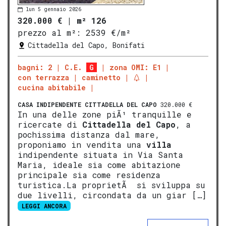
lun 5 gennaio 2026
320.000 €
|
m² 126
prezzo al m²:
2539 €/m²
Cittadella del Capo, Bonifati
bagni: 2
C.E.
G
zona OMI: E1
con terrazza
caminetto
cucina abitabile
CASA INDIPENDENTE
CITTADELLA DEL CAPO
320.000 €
In una delle zone piÃ¹ tranquille e
ricercate di
Cittadella del Capo
, a
pochissima distanza dal mare,
proponiamo in vendita una
villa
indipendente situata in Via Santa
Maria, ideale sia come abitazione
principale sia come residenza
turistica.La proprietÃ si sviluppa su
due livelli, circondata da un giar […]
LEGGI ANCORA