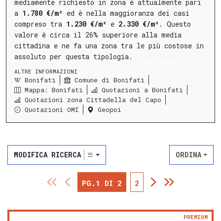
mediamente richiesto in zona è attualmente pari
a
1.780 €/m²
ed è nella maggioranza dei casi
compreso tra
1.230 €/m²
e
2.330 €/m²
.
Questo
valore è circa il 26% superiore alla media
cittadina e ne fa una zona tra le più costose in
assoluto per questa tipologia.
LEGGI ANCORA
ALTRE INFORMAZIONI
Bonifati
Comune di Bonifati
Mappa: Bonifati
Quotazioni a Bonifati
Quotazioni zona Cittadella del Capo
Quotazioni OMI
Geopoi
MODIFICA RICERCA
ORDINA
PG.1 DI 2
2
PREMIUM