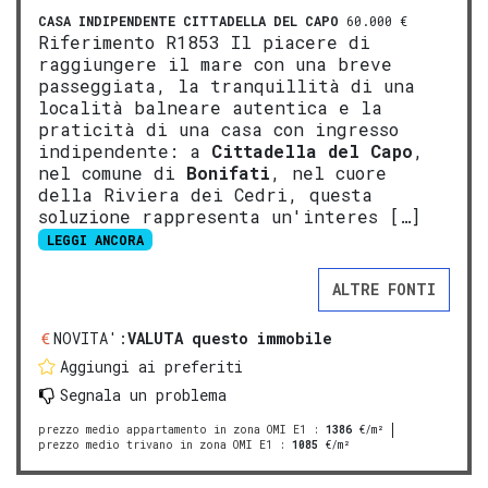
CASA INDIPENDENTE
CITTADELLA DEL CAPO
60.000 €
Riferimento R1853 Il piacere di
raggiungere il mare con una breve
passeggiata, la tranquillità di una
località balneare autentica e la
praticità di una casa con ingresso
indipendente: a
Cittadella del Capo
,
nel comune di
Bonifati
, nel cuore
della Riviera dei Cedri, questa
soluzione rappresenta un'interes […]
LEGGI ANCORA
ALTRE FONTI
NOVITA':
VALUTA questo immobile
Aggiungi ai preferiti
Segnala un problema
prezzo medio appartamento in zona OMI E1
:
1386
€/m²
prezzo medio trivano in zona OMI E1
:
1085
€/m²