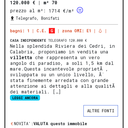
120.000 €
|
m² 70
prezzo al m²:
1714 €/m²
Telegrafo, Bonifati
bagni: 1
C.E.
G
zona OMI: E1
CASA INDIPENDENTE
TELEGRAFO 120.000 €
Nella splendida Riviera dei Cedri, in
Calabria, proponiamo in vendita una
villetta
che rappresenta un vero
angolo di paradiso, a soli 1,5 km dal
mare.Questa incantevole proprietÃ ,
sviluppata su un unico livello, Ã¨
stata finemente arredata con grande
attenzione ai dettagli e alla qualitÃ
dei materiali. […]
LEGGI ANCORA
ALTRE FONTI
NOVITA':
VALUTA questo immobile