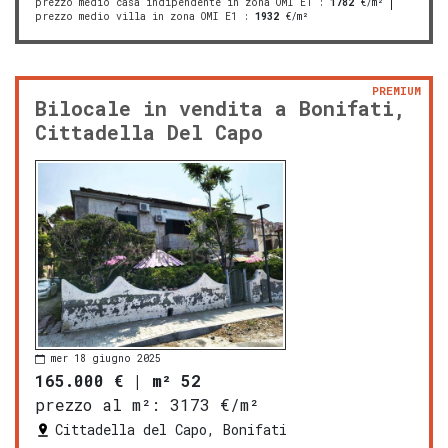
prezzo medio casa indipendente in zona OMI E1
:
1782
€/m²
prezzo medio villa in zona OMI E1
:
1932
€/m²
PREMIUM
Bilocale in vendita a Bonifati,
Cittadella Del Capo
mer 18 giugno 2025
165.000 €
|
m² 52
prezzo al m²:
3173 €/m²
Cittadella del Capo, Bonifati