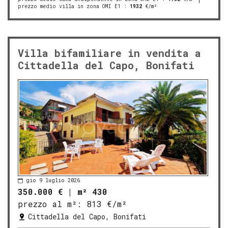
prezzo medio villa in zona OMI E1
:
1932
€/m²
Villa bifamiliare in vendita a
Cittadella del Capo, Bonifati
gio 9 luglio 2026
350.000 €
|
m² 430
prezzo al m²:
813 €/m²
Cittadella del Capo, Bonifati