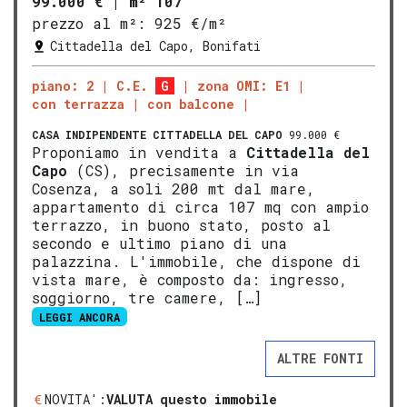
99.000 €
|
m² 107
prezzo al m²:
925 €/m²
Cittadella del Capo, Bonifati
piano: 2
C.E.
G
zona OMI: E1
con terrazza
con balcone
CASA INDIPENDENTE
CITTADELLA DEL CAPO
99.000 €
Proponiamo in vendita a
Cittadella del
Capo
(CS), precisamente in via
Cosenza, a soli 200 mt dal mare,
appartamento di circa 107 mq con ampio
terrazzo, in buono stato, posto al
secondo e ultimo piano di una
palazzina. L'immobile, che dispone di
vista mare, è composto da: ingresso,
soggiorno, tre camere, […]
LEGGI ANCORA
ALTRE FONTI
NOVITA':
VALUTA questo immobile