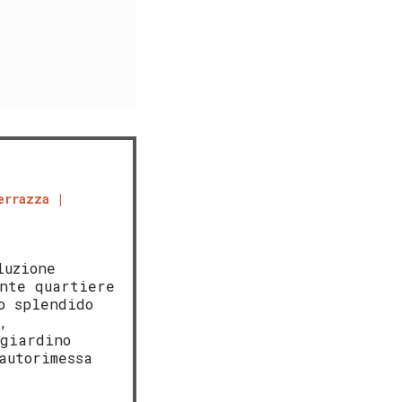
errazza
luzione
nte quartiere
o splendido
,
 giardino
autorimessa