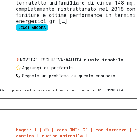
terratetto
unifamiliare
di circa 148 mq,
completamente ristrutturato nel 2018 con
finiture e ottime performance in termini
energetici gr […]
LEGGI ANCORA
NOVITA' ESCLUSIVA:
VALUTA questo immobile
Aggiungi ai preferiti
Segnala un problema
su questo annuncio
€/m²
prezzo medio casa semindipendente in zona OMI B1
:
1138
€/m²
bagni: 1
zona OMI: C1
con terrazza
cantina
cucina abitabile