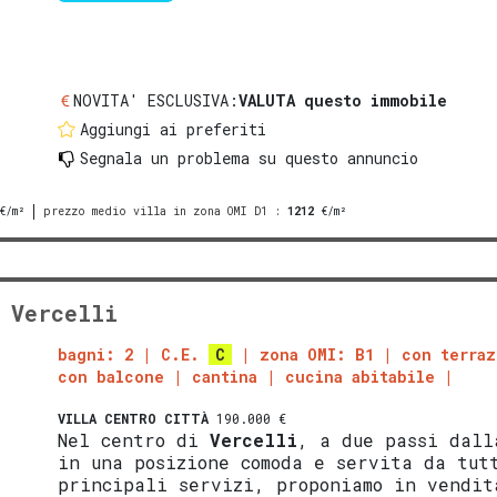
NOVITA' ESCLUSIVA:
VALUTA questo immobile
Aggiungi ai preferiti
Segnala un problema
su questo annuncio
€/m²
prezzo medio villa in zona OMI D1
:
1212
€/m²
 Vercelli
bagni: 2
C.E.
C
zona OMI: B1
con terraz
con balcone
cantina
cucina abitabile
VILLA
CENTRO CITTÀ
190.000 €
Nel centro di
Vercelli
, a due passi dall
in una posizione comoda e servita da tut
principali servizi, proponiamo in vendit