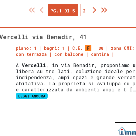
PG.1 DI 5
2
Vercelli via Benadir, 41
piano: 1
bagni: 1
C.E.
F
zona OMI:
con terrazza
con balcone
cantina
A
Vercelli
, in via Benadir, proponiamo
u
libera su tre lati, soluzione ideale per
indipendenza, ampi spazi e grande versat
abitativa. La proprietà si sviluppa su p
è caratterizzata da ambienti ampi e b […
LEGGI ANCORA