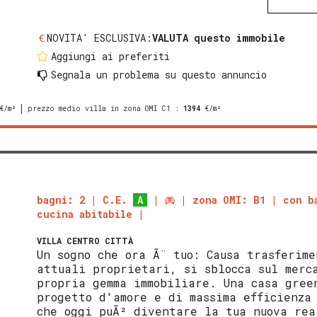
NOVITA' ESCLUSIVA:
VALUTA questo immobile
Aggiungi ai preferiti
Segnala un problema
su questo annuncio
€/m²
prezzo medio villa in zona OMI C1
:
1394
€/m²
bagni: 2
C.E.
A
zona OMI: B1
con b
cucina abitabile
VILLA
CENTRO CITTÀ
Un sogno che ora Ã¨ tuo: Causa trasferim
attuali proprietari, si sblocca sul merc
propria gemma immobiliare. Una casa gree
progetto d'amore e di massima efficienza
che oggi puÃ² diventare la tua nuova re