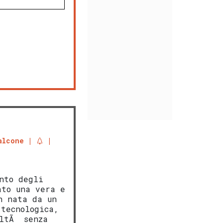
alcone
ento degli
ato una vera e
n nata da un
 tecnologica,
altÃ senza