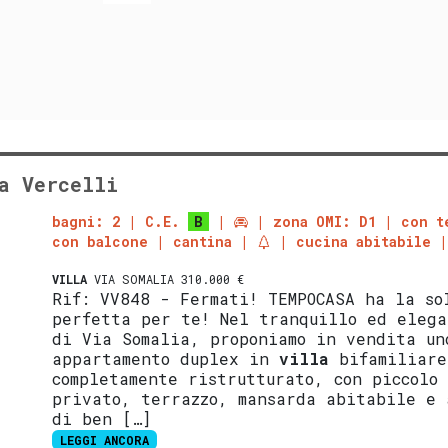
a Vercelli
bagni: 2
C.E.
B
zona OMI: D1
con t
con balcone
cantina
cucina abitabile
VILLA
VIA SOMALIA 310.000 €
Rif: VV848 - Fermati! TEMPOCASA ha la so
perfetta per te! Nel tranquillo ed elega
di Via Somalia, proponiamo in vendita un
appartamento duplex in
villa
bifamiliare
completamente ristrutturato, con piccolo
privato, terrazzo, mansarda abitabile e 
di ben […]
LEGGI ANCORA