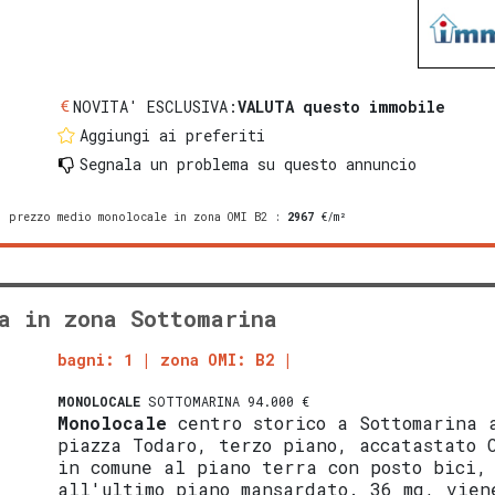
NOVITA' ESCLUSIVA:
VALUTA questo immobile
Aggiungi ai preferiti
Segnala un problema
su questo annuncio
prezzo medio monolocale in zona OMI B2
:
2967
€/m²
a in zona Sottomarina
bagni: 1
zona OMI: B2
MONOLOCALE
SOTTOMARINA 94.000 €
Monolocale
centro storico a Sottomarina 
piazza Todaro, terzo piano, accatastato 
in comune al piano terra con posto bici,
all'ultimo piano mansardato. 36 mq, vien