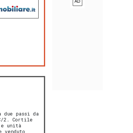
a due passi da
C/2. Cortile
 e unità
e venduto