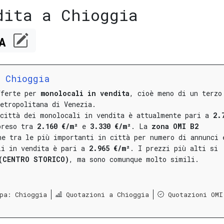
dita a Chioggia
CA
a Chioggia
fferte per
monolocali in vendita
, cioè meno di un terzo
etropolitana di Venezia.
 città dei monolocali in vendita è attualmente pari a
2.
preso tra
2.160 €/m²
e
3.330 €/m²
.
La
zona OMI B2
e tra le più importanti in città per numero di annunci 
li in vendita è pari a
2.965 €/m²
.
I prezzi più alti si
(CENTRO STORICO)
, ma sono comunque molto simili.
pa: Chioggia
Quotazioni a Chioggia
Quotazioni OMI