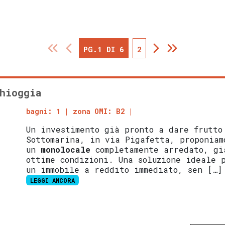
PG.1 DI 6
2
hioggia
bagni: 1
zona OMI: B2
Un investimento già pronto a dare frutto
Sottomarina, in via Pigafetta, proponiam
un
monolocale
completamente arredato, gi
ottime condizioni. Una soluzione ideale 
un immobile a reddito immediato, sen […]
LEGGI ANCORA