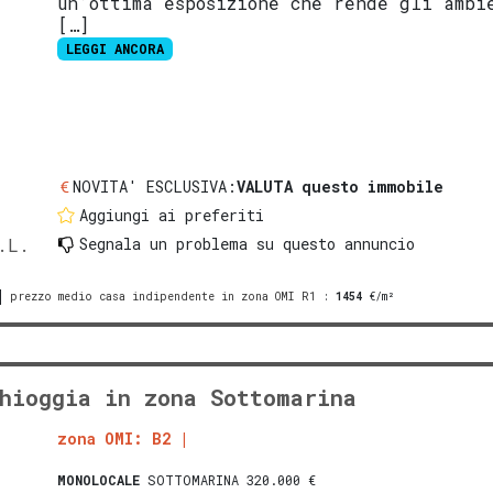
un’ottima esposizione che rende gli ambi
[…]
LEGGI ANCORA
NOVITA' ESCLUSIVA:
VALUTA questo immobile
Aggiungi ai preferiti
.L.
Segnala un problema
su questo annuncio
prezzo medio casa indipendente in zona OMI R1
:
1454
€/m²
hioggia in zona Sottomarina
zona OMI: B2
MONOLOCALE
SOTTOMARINA 320.000 €