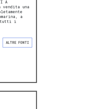
TI A
n vendita una
letamente
omarina, a
tutti i
ALTRE FONTI