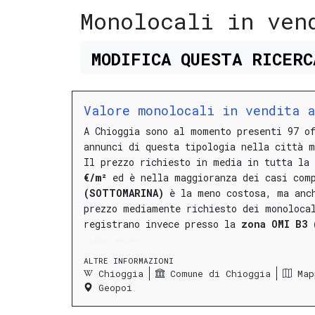
Monolocali in ven
MODIFICA
QUESTA
RICER
Valore monolocali in vendita 
A Chioggia sono al momento presenti 97 o
annunci di questa tipologia nella città m
Il prezzo richiesto in media in tutta la
€/m²
ed è nella maggioranza dei casi com
(SOTTOMARINA)
è la meno costosa, ma anch
prezzo mediamente richiesto dei monoloca
registrano invece presso la
zona OMI B3 
LEGGI ANCORA
ALTRE INFORMAZIONI
Chioggia
Comune di Chioggia
Map
Geopoi