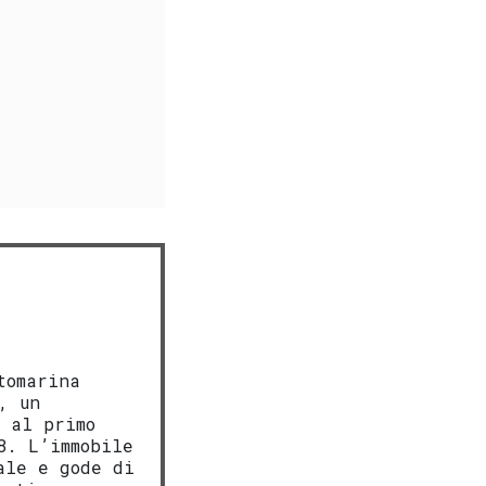
tomarina
, un
 al primo
8. L’immobile
ale e gode di