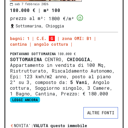
sab 7 febbraio 2026
180.000 €
|
m² 100
prezzo al m²:
1800 €/m²
Sottomarina, Chioggia
bagni: 1
C.E.
G
zona OMI: B1
cantina
angolo cottura
PENTAVANO
SOTTOMARINA
180.000 €
SOTTOMARINA
CENTRO,
CHIOGGIA
,
Appartamento in vendita di 100 Mq,
Ristrutturato, Riscaldamento Autonomo,
Epi: 123 kwh/m2 anno, posto al piano
2° su 3, composto da:
5 Vani
, Angolo
cottura, Soggiorno singolo, 3 Camere,
1 Bagno, Cantina, Prezzo: € 180.000
LEGGI ANCORA
ALTRE FONTI
NOVITA':
VALUTA questo immobile