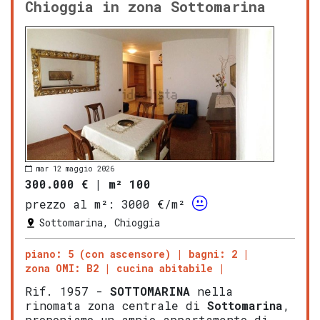
Chioggia in zona Sottomarina
mar 12 maggio 2026
300.000 €
|
m² 100
prezzo al m²:
3000 €/m²
Sottomarina, Chioggia
piano: 5 (con ascensore)
bagni: 2
zona OMI: B2
cucina abitabile
Rif. 1957 -
SOTTOMARINA
nella
rinomata zona centrale di
Sottomarina
,
proponiamo un ampio appartamento di