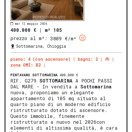
mar 12 maggio 2026
400.000 €
|
m² 105
prezzo al m²:
3809 €/m²
Sottomarina, Chioggia
piano: 4 (con ascensore)
bagni: 2
zona OMI: B2
PENTAVANO
SOTTOMARINA
400.000 €
RIF. G279
SOTTOMARINA
A POCHI PASSI
DAL MARE - In vendita a
Sottomarina
nuova, proponiamo un elegante
appartamento di 105 mq situato al
quarto piano di un moderno edificio
ristrutturato dotato di ascensore.
Questo immobile, finemente
ristrutturato a nuovo nel 2026con
elementi di altissima qualità, è cara