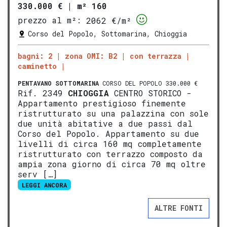
330.000 €
|
m² 160
prezzo al m²:
2062 €/m²
Corso del Popolo, Sottomarina, Chioggia
bagni: 2
zona OMI: B2
con terrazza
caminetto
PENTAVANO
SOTTOMARINA
CORSO DEL POPOLO 330.000 €
Rif. 2349
CHIOGGIA
CENTRO STORICO -
Appartamento prestigioso finemente
ristrutturato su una palazzina con sole
due unità abitative a due passi dal
Corso del Popolo. Appartamento su due
livelli di circa 160 mq completamente
ristrutturato con terrazzo composto da
ampia zona giorno di circa 70 mq oltre
serv […]
LEGGI ANCORA
ALTRE FONTI