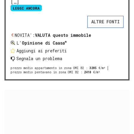
[…]
LEGGI ANCORA
ALTRE FONTI
NOVITA':
VALUTA questo immobile
®
L'
Opinione di Caasa
Aggiungi ai preferiti
Segnala un problema
prezzo medio appartamento in zona OMI B2
:
3205
€/m²
prezzo medio pentavano in zona OMI B2
:
2410
€/m²