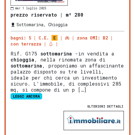
mar 1 luglio 2025
prezzo riservato
|
m² 280
Sottomarina, Chioggia
bagni: 5
C.E.
E
zona OMI: B2
con terrazza
Rif. G175
sottomarina
-in vendita a
chioggia
, nella rinomata zona di
sottomarina
, proponiamo un affascinante
palazzo disposto su tre livelli,
ideale per chi cerca un investimento
sicuro. L'immobile, di complessivi 285
mq, si compone di un p […]
LEGGI ANCORA
ULTERIORI DETTAGLI