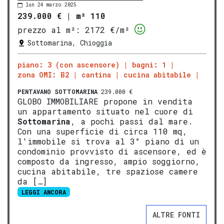
lun 24 marzo 2025
239.000 €
|
m² 110
prezzo al m²:
2172 €/m²
Sottomarina, Chioggia
piano: 3 (con ascensore)
bagni: 1
zona OMI: B2
cantina
cucina abitabile
PENTAVANO
SOTTOMARINA
239.000 €
GLOBO IMMOBILIARE propone in vendita
un appartamento situato nel cuore di
Sottomarina
, a pochi passi dal mare.
Con una superficie di circa 110 mq,
l'immobile si trova al 3° piano di un
condominio provvisto di ascensore, ed è
composto da ingresso, ampio soggiorno,
cucina abitabile, tre spaziose camere
da […]
LEGGI ANCORA
ALTRE FONTI