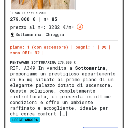
sab 18 aprile 2026
279.000 €
|
m² 85
prezzo al m²:
3282 €/m²
Sottomarina, Chioggia
piano: 1 (con ascensore)
bagni: 1
zona OMI: B2
PENTAVANO
SOTTOMARINA
279.000 €
RIF. A349 In vendita a
Sottomarina
,
proponiamo un prestigioso appartamento
di 85 mq situato al primo piano di un
elegante palazzo dotato di ascensore.
Questa soluzione, completamente
ristrutturata, si presenta in ottime
condizioni e offre un ambiente
raffinato e accogliente, ideale per
chi cerca comfort […]
LEGGI ANCORA