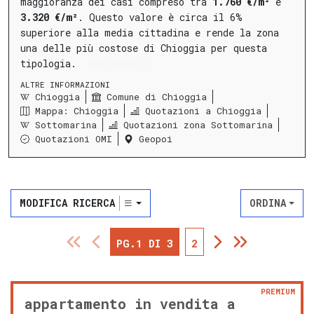
maggioranza dei casi compreso tra
1.760 €/m²
e
3.320 €/m²
.
Questo valore è circa il 6%
superiore alla media cittadina e rende la zona
una delle più costose di Chioggia per questa
tipologia.
LEGGI ANCORA
ALTRE INFORMAZIONI
Chioggia
Comune di Chioggia
Mappa: Chioggia
Quotazioni a Chioggia
Sottomarina
Quotazioni zona Sottomarina
Quotazioni OMI
Geopoi
MODIFICA RICERCA
ORDINA
PG.1 DI 3
2
PREMIUM
appartamento in vendita a