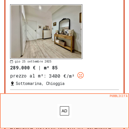
gio 25 settembre 2025
289.000 €
|
m² 85
prezzo al m²:
3400 €/m²
Sottomarina, Chioggia
piano: 1 (con ascensore)
bagni: 1
PUBBLICITÀ
zona OMI: B2
RIF. A349 In vendita a
Sottomarina
,
proponiamo un prestigioso appartamento
di 85 mq situato al primo piano di un
elegante palazzo dotato di ascensore.