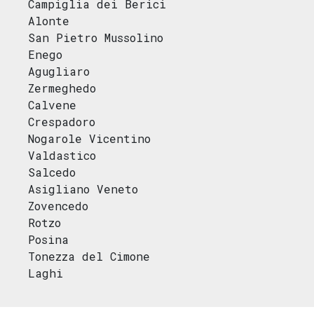
Campiglia dei Berici
Alonte
San Pietro Mussolino
Enego
Agugliaro
Zermeghedo
Calvene
Crespadoro
Nogarole Vicentino
Valdastico
Salcedo
Asigliano Veneto
Zovencedo
Rotzo
Posina
Tonezza del Cimone
Laghi