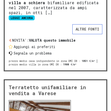
villa a schiera
bifamiliare edificata
nel 2007, caratterizzata da ampi
spazi, in otti […]
LEGGI ANCORA
ALTRE FONTI
NOVITA':
VALUTA questo immobile
Aggiungi ai preferiti
Segnala un problema
prezzo medio casa indipendente in zona OMI D8
:
1851
€/m²
prezzo medio villa in zona OMI D8
:
1900
€/m²
Terratetto unifamiliare in
vendita a Varese