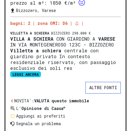
prezzo al m²:
1850 €/m²
Bizzozero, Varese
bagni: 2
zona OMI: D6
VILLETTA A SCHIERA
BIZZOZERO 298.000 €
VILLA A SCHIERA
CON GIARDINO A
VARESE
IN VIA MONTEGENEROSO 123C - BIZZOZERO
Vill
etta a schiera
centrale con
giardino privato In contesto
residenziale riservato, con passaggio
esclusivo dei soli res
LEGGI ANCORA
ALTRE FONTI
NOVITA':
VALUTA questo immobile
®
L'
Opinione di Caasa
Aggiungi ai preferiti
Segnala un problema