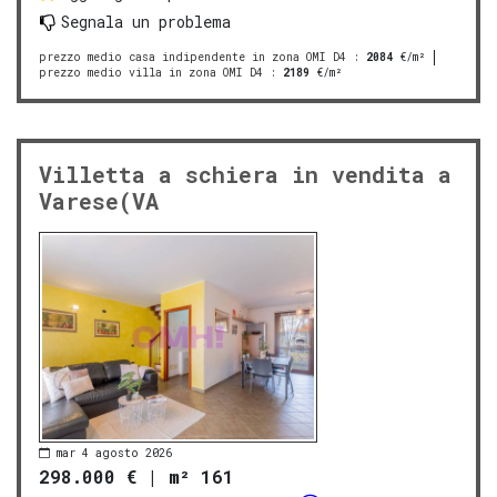
Segnala un problema
prezzo medio casa indipendente in zona OMI D4
:
2084
€/m²
prezzo medio villa in zona OMI D4
:
2189
€/m²
Villetta a schiera in vendita a
Varese(VA
mar 4 agosto 2026
298.000 €
|
m² 161