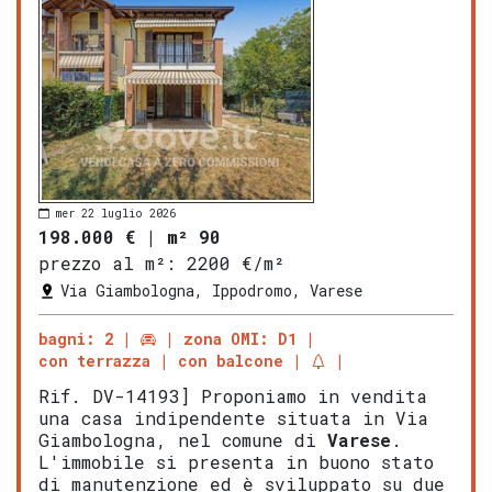
mer 22 luglio 2026
198.000 €
|
m² 90
prezzo al m²:
2200 €/m²
Via Giambologna, Ippodromo, Varese
bagni: 2
zona OMI: D1
con terrazza
con balcone
Rif. DV-14193] Proponiamo in vendita
una casa indipendente situata in Via
Giambologna, nel comune di
Varese
.
L'immobile si presenta in buono stato
di manutenzione ed è sviluppato su due