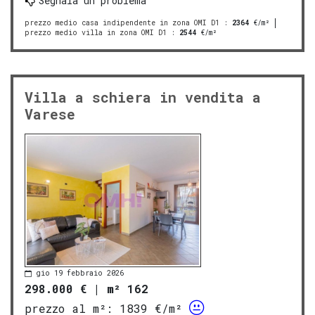
Segnala un problema
prezzo medio casa indipendente in zona OMI D1
:
2364
€/m²
prezzo medio villa in zona OMI D1
:
2544
€/m²
Villa a schiera in vendita a
Varese
gio 19 febbraio 2026
298.000 €
|
m² 162
prezzo al m²:
1839 €/m²