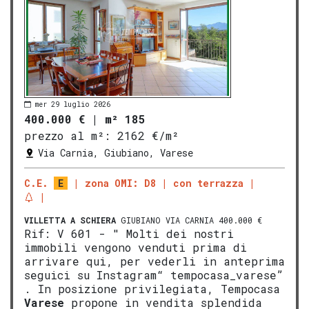
mer 29 luglio 2026
400.000 €
|
m² 185
prezzo al m²:
2162 €/m²
Via Carnia, Giubiano, Varese
C.E.
E
zona OMI: D8
con terrazza
VILLETTA A SCHIERA
GIUBIANO VIA CARNIA 400.000 €
Rif: V 601 - " Molti dei nostri
immobili vengono venduti prima di
arrivare qui, per vederli in anteprima
seguici su Instagram“ tempocasa_varese”
. In posizione privilegiata, Tempocasa
Varese
propone in vendita splendida