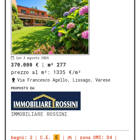
lun 3 agosto 2026
370.000 €
|
m² 277
prezzo al m²:
1335 €/m²
Via Francesco Agello, Lissago, Varese
PROPOSTO DA:
IMMOBILIARE ROSSINI
bagni: 2
C.E.
E
zona OMI: D4