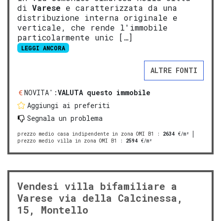
di
Varese
e caratterizzata da una
distribuzione interna originale e
verticale, che rende l'immobile
particolarmente unic […]
LEGGI ANCORA
ALTRE FONTI
NOVITA':
VALUTA questo immobile
Aggiungi ai preferiti
Segnala un problema
prezzo medio casa indipendente in zona OMI B1
:
2634
€/m²
prezzo medio villa in zona OMI B1
:
2594
€/m²
Vendesi villa bifamiliare a
Varese via della Calcinessa,
15, Montello