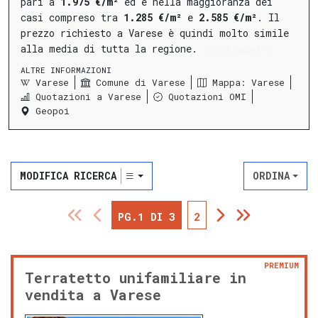
pari a
1.975 €/m²
ed è nella maggioranza dei
casi compreso tra
1.285 €/m²
e
2.585 €/m²
.
Il
prezzo richiesto a Varese è quindi molto simile
alla media di tutta la regione.
LEGGI ANCORA
ALTRE INFORMAZIONI
Varese
Comune di Varese
Mappa: Varese
Quotazioni a Varese
Quotazioni OMI
Geopoi
MODIFICA RICERCA
ORDINA
PG.1 DI 3
2
PREMIUM
Terratetto unifamiliare in
vendita a Varese