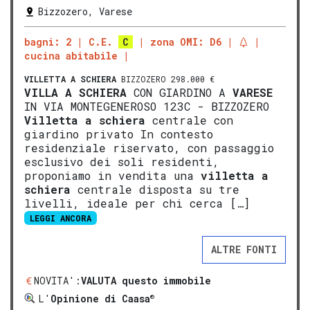
Bizzozero, Varese
bagni: 2
C.E.
C
zona OMI: D6
cucina abitabile
VILLETTA A SCHIERA
BIZZOZERO 298.000 €
VILLA A SCHIERA
CON GIARDINO A
VARESE
IN VIA MONTEGENEROSO 123C - BIZZOZERO
Vill
etta a schiera
centrale con
giardino privato In contesto
residenziale riservato, con passaggio
esclusivo dei soli residenti,
proponiamo in vendita una
vill
etta a
schiera
centrale disposta su tre
livelli, ideale per chi cerca […]
LEGGI ANCORA
ALTRE FONTI
NOVITA':
VALUTA questo immobile
®
L'
Opinione di Caasa