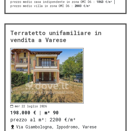
prezzo medio casa indipendente in zona OMI D6
:
1863
€/m²
prezzo medio villa in zona OMI D6
:
2003
€/m²
Terratetto unifamiliare in
vendita a Varese
mer 22 luglio 2026
198.000 €
|
m² 90
prezzo al m²:
2200 €/m²
Via Giambologna, Ippodromo, Varese