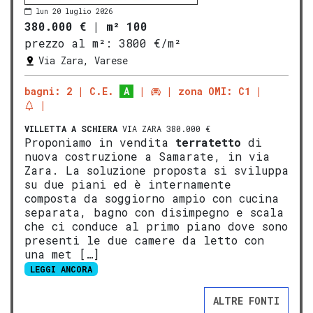
lun 20 luglio 2026
380.000 €
|
m² 100
prezzo al m²:
3800 €/m²
Via Zara, Varese
bagni: 2
C.E.
A
zona OMI: C1
VILLETTA A SCHIERA
VIA ZARA 380.000 €
Proponiamo in vendita
terratetto
di
nuova costruzione a Samarate, in via
Zara. La soluzione proposta si sviluppa
su due piani ed è internamente
composta da soggiorno ampio con cucina
separata, bagno con disimpegno e scala
che ci conduce al primo piano dove sono
presenti le due camere da letto con
una met […]
LEGGI ANCORA
ALTRE FONTI