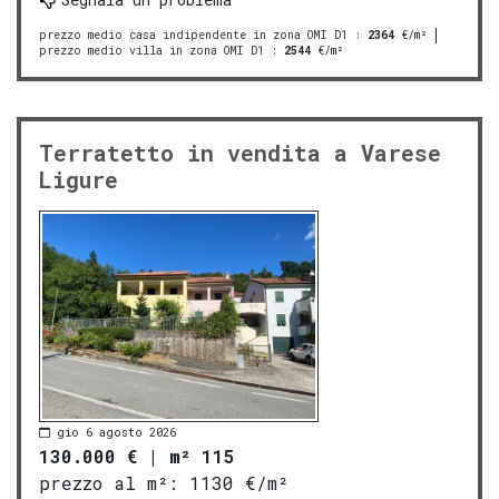
prezzo medio casa indipendente in zona OMI D1
:
2364
€/m²
prezzo medio villa in zona OMI D1
:
2544
€/m²
Terratetto in vendita a Varese
Ligure
gio 6 agosto 2026
130.000 €
|
m² 115
prezzo al m²:
1130 €/m²