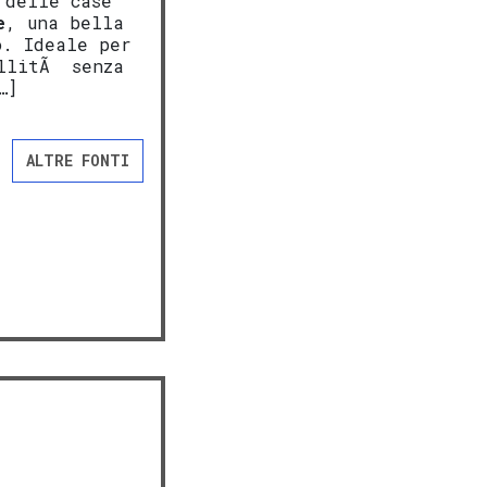
 delle case
e
, una bella
o. Ideale per
illitÃ senza
…]
ALTRE FONTI