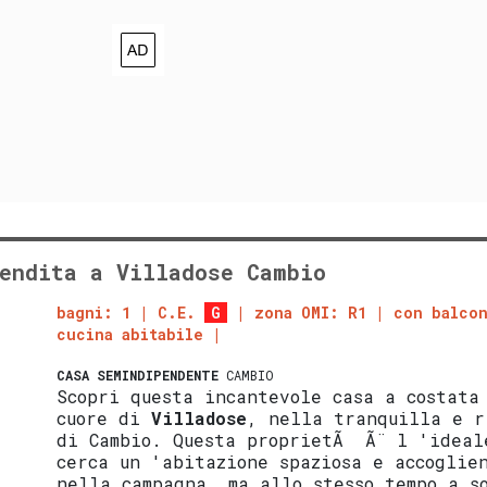
endita a Villadose Cambio
bagni: 1
C.E.
G
zona OMI: R1
con balco
cucina abitabile
CASA SEMINDIPENDENTE
CAMBIO
Scopri questa incantevole casa a costata
cuore di
Villadose
, nella tranquilla e r
di Cambio. Questa proprietÃ Ã¨ l 'ideal
cerca un 'abitazione spaziosa e accoglie
nella campagna, ma allo stesso tempo a s