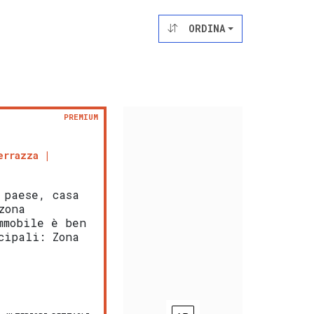
ORDINA
PREMIUM
errazza
 paese, casa
zona
mmobile è ben
cipali: Zona