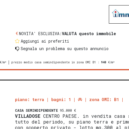
NOVITA' ESCLUSIVA:
VALUTA questo immobile
Aggiungi ai preferiti
Segnala un problema
su questo annuncio
€/m²
prezzo medio casa semindipendente in zona OMI B1
:
940
€/m²
piano: terra
bagni: 1
zona OMI: B1
CASA SEMINDIPENDENTE
95.000 €
VILLADOSE
CENTRO PAESE. in vendita casa 
tutto del periodo, su piano terra e prim
con scoperto privato - lotto mq.300 al p