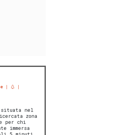
ne
 situata nel
icercata zona
e per chi
nte immersa
oli 5 minuti