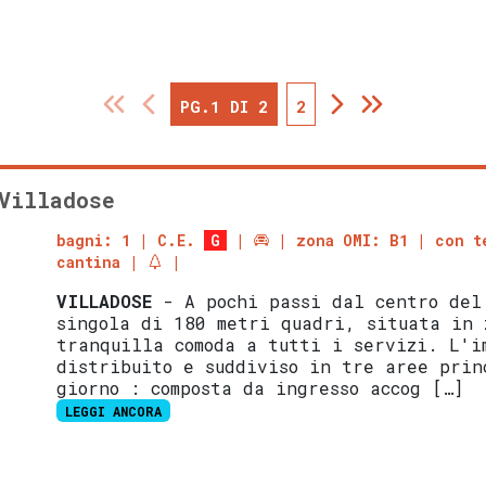
PG.1 DI 2
2
Villadose
bagni: 1
C.E.
G
zona OMI: B1
con t
cantina
VILLADOSE
- A pochi passi dal centro del
singola di 180 metri quadri, situata in 
tranquilla comoda a tutti i servizi. L'i
distribuito e suddiviso in tre aree prin
giorno : composta da ingresso accog […]
LEGGI ANCORA