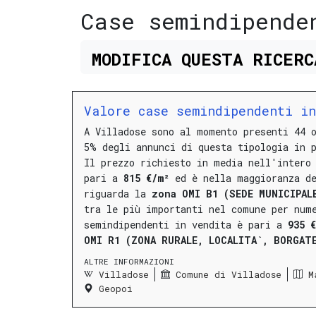
Case semindipende
MODIFICA
QUESTA
RICER
Valore case semindipendenti i
A Villadose sono al momento presenti 44 
5% degli annunci di questa tipologia in 
Il prezzo richiesto in media nell'intero
pari a
815 €/m²
ed è nella maggioranza d
riguarda la
zona OMI B1 (SEDE MUNICIPAL
tra le più importanti nel comune per num
semindipendenti in vendita è pari a
935 
OMI R1 (ZONA RURALE, LOCALITA`, BORGAT
ALTRE INFORMAZIONI
Villadose
Comune di Villadose
M
Geopoi