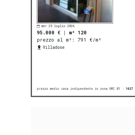
mer 29 luglio 2026
95.000 €
|
m² 120
prezzo al m²:
791 €/m²
Villadose
prezzo medio casa indipendente in zona OMI B1
:
1027