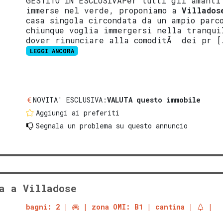
GESTITO IN ESCLUSIVAPer tutti gli amanti
immerse nel verde, proponiamo a
Villados
casa singola circondata da un ampio parc
chiunque voglia immergersi nella tranqu
dover rinunciare alla comoditÃ dei pr [
LEGGI ANCORA
NOVITA' ESCLUSIVA:
VALUTA questo immobile
Aggiungi ai preferiti
Segnala un problema
su questo annuncio
a a Villadose
bagni: 2
zona OMI: B1
cantina