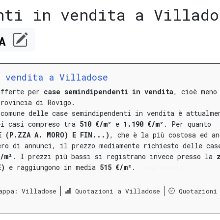
nti in vendita a Villado
CA
n vendita a Villadose
offerte per
case semindipendenti in vendita
, cioè meno
provincia di Rovigo.
 comune delle case semindipendenti in vendita è attualme
ei casi compreso tra
510 €/m²
e
1.190 €/m²
.
Per quanto
E (P.ZZA A. MORO) E FIN...)
, che è la più costosa ed an
ero di annunci, il prezzo mediamente richiesto delle cas
€/m²
.
I prezzi più bassi si registrano invece presso la
E)
e raggiungono in media
515 €/m²
.
LEGGI ANCORA
appa: Villadose
Quotazioni a Villadose
Quotazioni