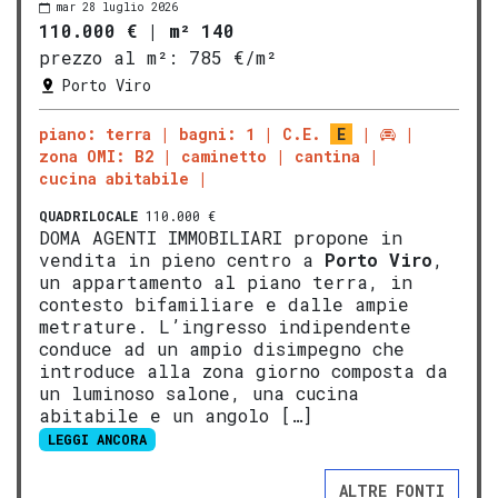
mar 28 luglio 2026
110.000 €
|
m² 140
prezzo al m²:
785 €/m²
Porto Viro
piano: terra
bagni: 1
C.E.
E
zona OMI: B2
caminetto
cantina
cucina abitabile
QUADRILOCALE
110.000 €
DOMA AGENTI IMMOBILIARI propone in
vendita in pieno centro a
Porto Viro
,
un appartamento al piano terra, in
contesto bifamiliare e dalle ampie
metrature. L’ingresso indipendente
conduce ad un ampio disimpegno che
introduce alla zona giorno composta da
un luminoso salone, una cucina
abitabile e un angolo […]
LEGGI ANCORA
ALTRE FONTI