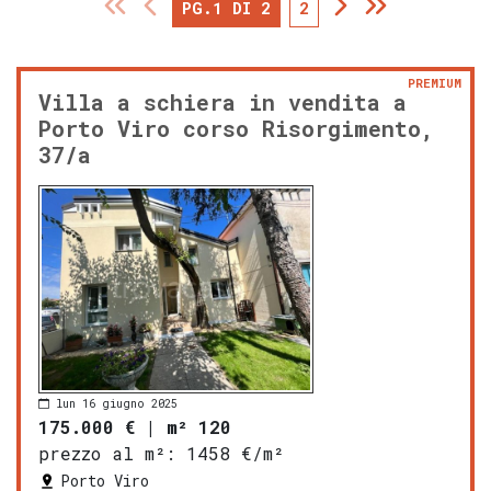
PG.1 DI 2
2
PREMIUM
Villa a schiera in vendita a
Porto Viro corso Risorgimento,
37/a
lun 16 giugno 2025
175.000 €
|
m² 120
prezzo al m²:
1458 €/m²
Porto Viro