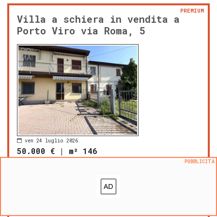
PREMIUM
Villa a schiera in vendita a
Porto Viro via Roma, 5
ven 24 luglio 2026
50.000 €
|
m² 146
prezzo al m²:
342 €/m²
PUBBLICITÀ
Porto Viro
piano: 1
bagni: 2
C.E.
F
zona OMI: B2
con terrazza
cantina