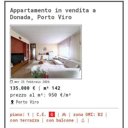
Appartamento in vendita a
Donada, Porto Viro
mer 25 febbraio 2026
135.000 €
|
m² 142
prezzo al m²:
950 €/m²
Porto Viro
piano: 1
C.E.
G
zona OMI: B2
con terrazza
con balcone