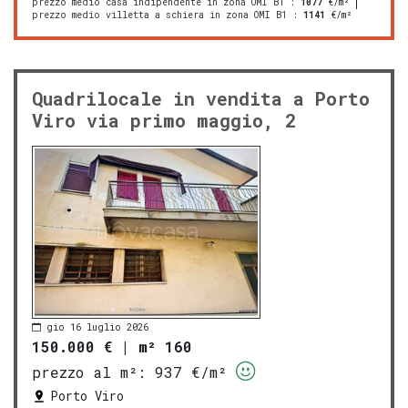
prezzo medio casa indipendente in zona OMI B1
:
1077
€/m²
prezzo medio villetta a schiera in zona OMI B1
:
1141
€/m²
Quadrilocale in vendita a Porto
Viro via primo maggio, 2
gio 16 luglio 2026
150.000 €
|
m² 160
prezzo al m²:
937 €/m²
Porto Viro