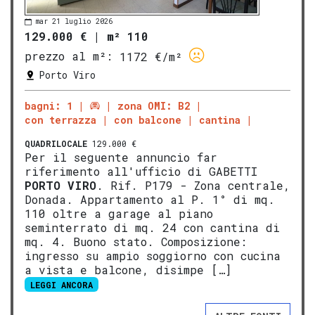
mar 21 luglio 2026
129.000 €
|
m² 110
prezzo al m²:
1172 €/m²
Porto Viro
bagni: 1
zona OMI: B2
con terrazza
con balcone
cantina
QUADRILOCALE
129.000 €
Per il seguente annuncio far
riferimento all'ufficio di GABETTI
PORTO VIRO
. Rif. P179 - Zona centrale,
Donada. Appartamento al P. 1° di mq.
110 oltre a garage al piano
seminterrato di mq. 24 con cantina di
mq. 4. Buono stato. Composizione:
ingresso su ampio soggiorno con cucina
a vista e balcone, disimpe […]
LEGGI ANCORA