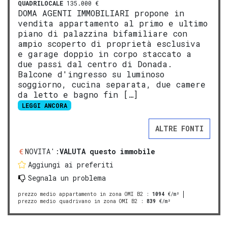
QUADRILOCALE
135.000 €
DOMA AGENTI IMMOBILIARI propone in
vendita appartamento al primo e ultimo
piano di palazzina bifamiliare con
ampio scoperto di proprietà esclusiva
e garage doppio in corpo staccato a
due passi dal centro di Donada.
Balcone d'ingresso su luminoso
soggiorno, cucina separata, due camere
da letto e bagno fin […]
LEGGI ANCORA
ALTRE FONTI
NOVITA':
VALUTA questo immobile
Aggiungi ai preferiti
Segnala un problema
prezzo medio appartamento in zona OMI B2
:
1094
€/m²
prezzo medio quadrivano in zona OMI B2
:
839
€/m²