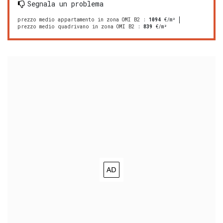
Segnala un problema
prezzo medio appartamento in zona OMI B2
:
1094
€/m²
prezzo medio quadrivano in zona OMI B2
:
839
€/m²