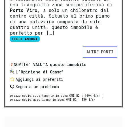
una tranquilla zona semiperiferica di
Porto Viro
, a solo un chilometro dal
centro città. Situato al primo piano
di una palazzina composta da sole
quattro unità, questo immobile è
perfetto per […]
LEGGI ANCORA
ALTRE FONTI
NOVITA':
VALUTA questo immobile
®
L'
Opinione di Caasa
Aggiungi ai preferiti
Segnala un problema
prezzo medio appartamento in zona OMI B2
:
1094
€/m²
prezzo medio quadrivano in zona OMI B2
:
839
€/m²