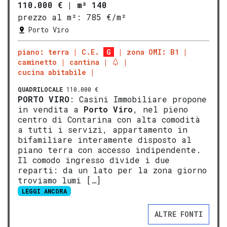
110.000 €
|
m² 140
prezzo al m²:
785 €/m²
Porto Viro
piano: terra
C.E.
G
zona OMI: B1
caminetto
cantina
cucina abitabile
QUADRILOCALE
110.000 €
PORTO VIRO
: Casini Immobiliare propone
in vendita a
Porto Viro
, nel pieno
centro di Contarina con alta comodità
a tutti i servizi, appartamento in
bifamiliare interamente disposto al
piano terra con accesso indipendente.
Il comodo ingresso divide i due
reparti: da un lato per la zona giorno
troviamo lumi […]
LEGGI ANCORA
ALTRE FONTI