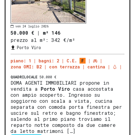
ven 24 luglio 2026
50.000 €
|
m² 146
prezzo al m²:
342 €/m²
Porto Viro
piano: 1
bagni: 2
C.E.
F
zona OMI: B2
con terrazza
cantina
QUADRILOCALE
50.000 €
DOMA AGENTI IMMOBILIARI propone in
vendita a
Porto Viro
casa accostata
con ampio scoperto. Ingresso su
soggiorno con scala a vista, cucina
separata con comoda porta finestra per
uscire sul retro e bagno finestrato;
salendo al primo piano troviamo il
reparto notte composto da due camere
da letto matrimoni […]