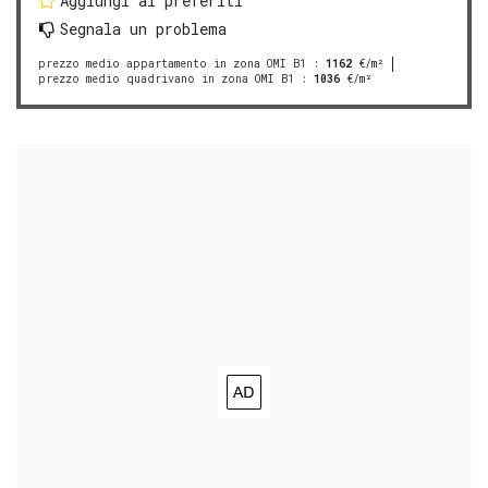
Aggiungi ai preferiti
Segnala un problema
prezzo medio appartamento in zona OMI B1
:
1162
€/m²
prezzo medio quadrivano in zona OMI B1
:
1036
€/m²