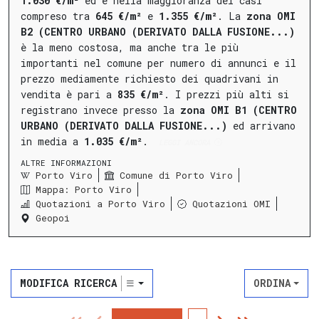
1.030 €/m²
ed è nella maggioranza dei casi
compreso tra
645 €/m²
e
1.355 €/m²
.
La
zona OMI
B2 (CENTRO URBANO (DERIVATO DALLA FUSIONE...)
è la meno costosa, ma anche tra le più
importanti nel comune per numero di annunci e il
prezzo mediamente richiesto dei quadrivani in
vendita è pari a
835 €/m²
.
I prezzi più alti si
registrano invece presso la
zona OMI B1 (CENTRO
URBANO (DERIVATO DALLA FUSIONE...)
ed arrivano
in media a
1.035 €/m²
.
LEGGI ANCORA
ALTRE INFORMAZIONI
Porto Viro
Comune di Porto Viro
Mappa: Porto Viro
Quotazioni a Porto Viro
Quotazioni OMI
Geopoi
MODIFICA RICERCA
ORDINA