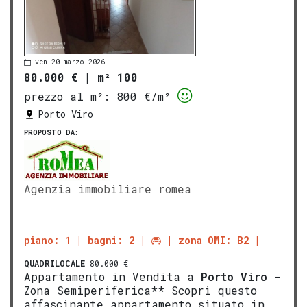
ven 20 marzo 2026
80.000 €
|
m² 100
prezzo al m²:
800 €/m²
Porto Viro
PROPOSTO DA:
Agenzia immobiliare romea
piano: 1
bagni: 2
zona OMI: B2
QUADRILOCALE
80.000 €
Appartamento in Vendita a
Porto Viro
-
Zona Semiperiferica** Scopri questo
affascinante appartamento situato in