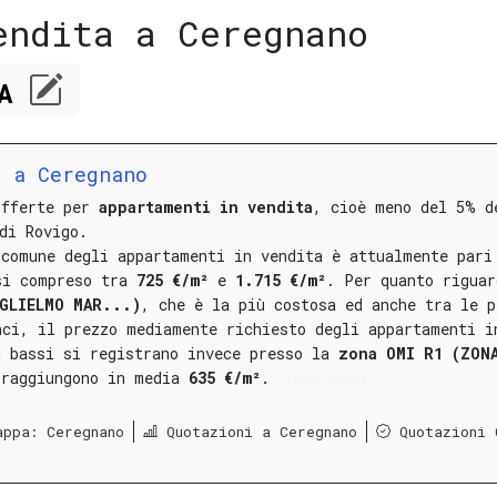
endita a Ceregnano
CA
a a Ceregnano
offerte per
appartamenti in vendita
, cioè meno del 5% d
di Rovigo.
 comune degli appartamenti in vendita è attualmente pari
si compreso tra
725 €/m²
e
1.715 €/m²
.
Per quanto riguar
UGLIELMO MAR...)
, che è la più costosa ed anche tra le p
nci, il prezzo mediamente richiesto degli appartamenti i
ù bassi si registrano invece presso la
zona OMI R1 (ZON
raggiungono in media
635 €/m²
.
LEGGI ANCORA
appa: Ceregnano
Quotazioni a Ceregnano
Quotazioni 