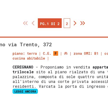
PG.1 DI 2
2
no via Trento, 372
piano: terra
C.E.
F
zona OMI: B1
c
cucina abitabile
CEREGNANO
- Proponiamo in vendita
appart
trilocale
sito al piano rialzato di una 
palazzina, composta di sole quattro unit
all'interno di una corte privata accessi
residenti. Varcata la porta di ingresso 
LEGGI ANCORA