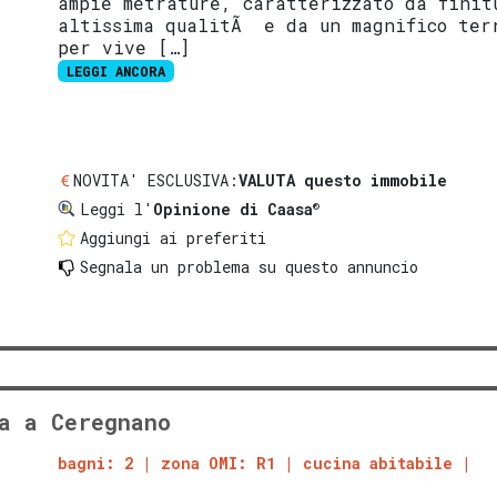
ampie metrature, caratterizzato da finit
altissima qualitÃ e da un magnifico ter
per vive […]
LEGGI ANCORA
NOVITA' ESCLUSIVA:
VALUTA questo immobile
®
Leggi l'
Opinione di Caasa
Aggiungi ai preferiti
Segnala un problema
su questo annuncio
a a Ceregnano
bagni: 2
zona OMI: R1
cucina abitabile