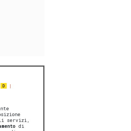
.
D
ente
osizione
li servizi,
amento
di