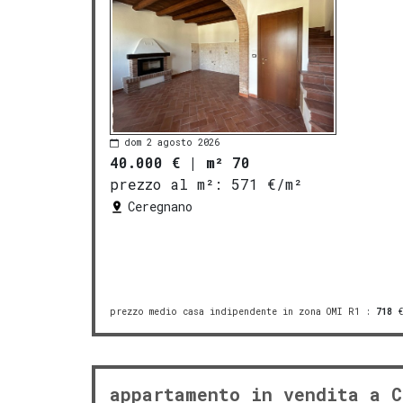
dom 2 agosto 2026
40.000 €
|
m² 70
prezzo al m²:
571 €/m²
Ceregnano
prezzo medio casa indipendente in zona OMI R1
:
718
€
appartamento in vendita a C