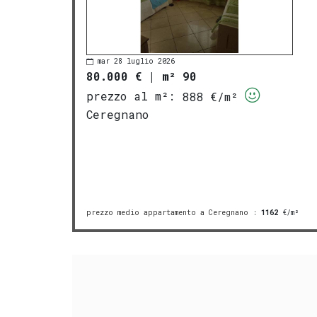
mar 28 luglio 2026
80.000 €
|
m² 90
prezzo al m²:
888 €/m²
Ceregnano
prezzo medio appartamento a Ceregnano
:
1162
€/m²