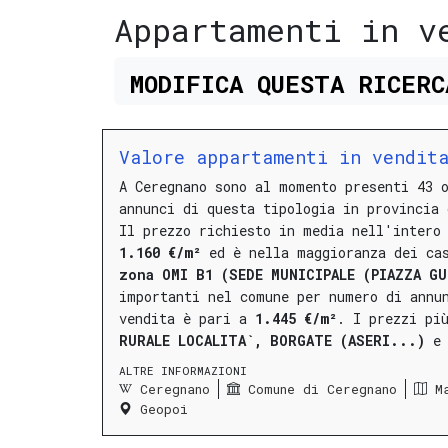
Appartamenti in v
MODIFICA
QUESTA
RICER
Valore appartamenti in vendit
A Ceregnano sono al momento presenti 43 
annunci di questa tipologia in provincia 
Il prezzo richiesto in media nell'intero
1.160 €/m²
ed è nella maggioranza dei ca
zona OMI B1 (SEDE MUNICIPALE (PIAZZA G
importanti nel comune per numero di annu
vendita è pari a
1.445 €/m²
.
I prezzi pi
RURALE LOCALITA`, BORGATE (ASERI...)
e 
ALTRE INFORMAZIONI
Ceregnano
Comune di Ceregnano
M
Geopoi