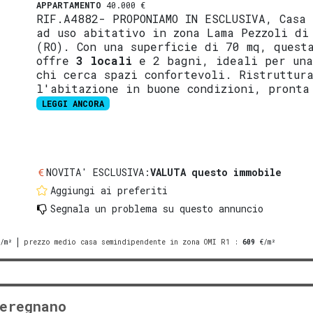
APPARTAMENTO
40.000 €
RIF.A4882- PROPONIAMO IN ESCLUSIVA, Casa
ad uso abitativo in zona Lama Pezzoli d
(RO). Con una superficie di 70 mq, quest
offre
3 locali
e 2 bagni, ideali per una
chi cerca spazi confortevoli. Ristruttur
l'abitazione in buone condizioni, pronta
LEGGI ANCORA
NOVITA' ESCLUSIVA:
VALUTA questo immobile
Aggiungi ai preferiti
Segnala un problema
su questo annuncio
/m²
prezzo medio casa semindipendente in zona OMI R1
:
609
€/m²
eregnano