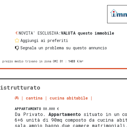
NOVITA' ESCLUSIVA:
VALUTA questo immobile
Aggiungi ai preferiti
Segnala un problema
su questo annuncio
prezzo medio trivano in zona OMI B1
:
1433
€/m²
istrutturato
cantina
cucina abitabile
APPARTAMENTO
80.000 €
Da Privato.
Appartamento
situato in un co
6+6 unità di 90mq composto da cucina abi
sala,ampio bagno,due camere matrimoniali