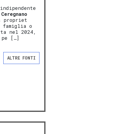
 indipendente
i
Ceregnano
a propriet
 famiglia o
ata nel 2024,
 pe […]
ALTRE FONTI