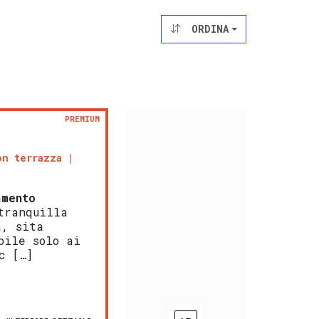
ORDINA
PREMIUM
on terrazza
amento
tranquilla
à, sita
bile solo ai
c […]