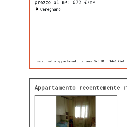
prezzo al m²:
672 €/m²
Ceregnano
prezzo medio appartamento in zona OMI B1
:
1448
€/m²
Appartamento recentemente r