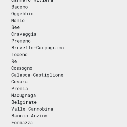
Baceno
Oggebbio
Nonio
Bee
Craveggia
Premeno
Brovello-Carpugnino
Toceno
Re
Cossogno
Calasca-Castiglione
Cesara
Premia
Macugnaga
Belgirate
Valle Cannobina
Bannio Anzino
Formazza