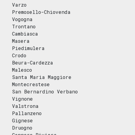
Varzo
Premosello-Chiovenda
Vogogna
Trontano
Cambiasca
Masera
Piedimulera
Crodo
Beura-Cardezza
Malesco
Santa Maria Maggiore
Montecrestese
San Bernardino Verbano
Vignone
Valstrona
Pallanzeno
Gignese
Druogno
Cannero Riviera