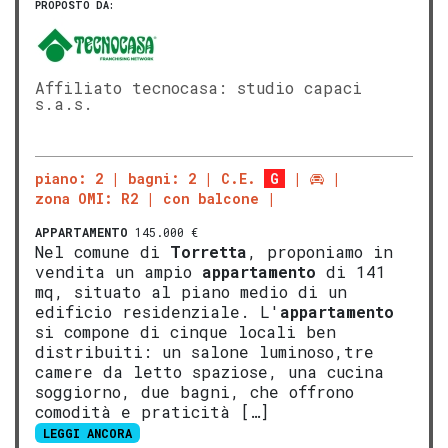
PROPOSTO DA:
Affiliato tecnocasa: studio capaci
s.a.s.
piano: 2
bagni: 2
C.E.
G
zona OMI: R2
con balcone
APPARTAMENTO
145.000 €
Nel comune di
Torretta
, proponiamo in
vendita un ampio
appartamento
di 141
mq, situato al piano medio di un
edificio residenziale. L'
appartamento
si compone di cinque locali ben
distribuiti: un salone luminoso,tre
camere da letto spaziose, una cucina
soggiorno, due bagni, che offrono
comodità e praticità […]
LEGGI ANCORA