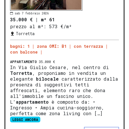
sab 7 febbraio 2026
35.000 €
|
m² 61
prezzo al m²:
573 €/m²
Torretta
bagni: 1
zona OMI: B1
con terrazza
con balcone
APPARTAMENTO
35.000 €
In Via Giulio Cesare, nel centro di
Torretta
, proponiamo in vendita un
elegante
bilocale
caratterizzato dalla
presenza di suggestivi tetti
affrescati, elemento raro che dona
all'immobile un fascino unico.
L'
appartamento
è composto da: •⁠
⁠Ingresso •⁠ ⁠Ampia cucina-soggiorno,
perfetta come zona living con […]
LEGGI ANCORA