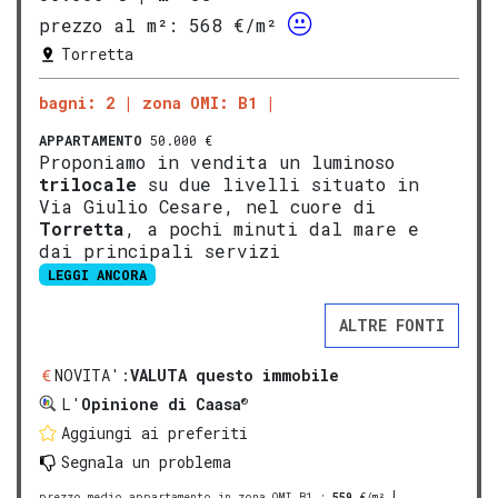
prezzo al m²:
568 €/m²
Torretta
bagni: 2
zona OMI: B1
APPARTAMENTO
50.000 €
Proponiamo in vendita un luminoso
trilocale
su due livelli situato in
Via Giulio Cesare, nel cuore di
Torretta
, a pochi minuti dal mare e
dai principali servizi
LEGGI ANCORA
ALTRE FONTI
NOVITA':
VALUTA questo immobile
®
L'
Opinione di Caasa
Aggiungi ai preferiti
Segnala un problema
prezzo medio appartamento in zona OMI B1
:
559
€/m²