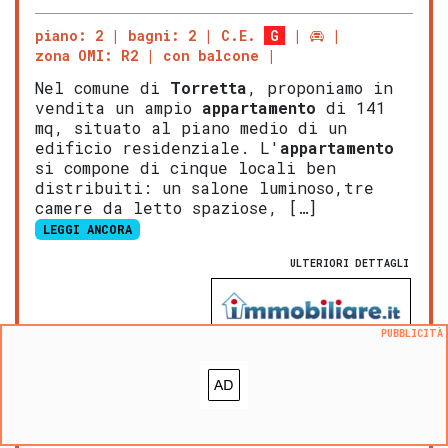
piano: 2
bagni: 2
C.E.
G
zona OMI: R2
con balcone
Nel comune di
Torretta
, proponiamo in
vendita un ampio
appartamento
di 141
mq, situato al piano medio di un
edificio residenziale. L'
appartamento
si compone di cinque locali ben
distribuiti: un salone luminoso,tre
camere da letto spaziose, […]
LEGGI ANCORA
ULTERIORI DETTAGLI
PUBBLICITÀ
NOVITA':
VALUTA questo immobile
Aggiungi ai preferiti
Segnala un problema