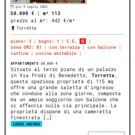
gio 9 luglio 2026
50.000 €
|
m² 113
prezzo al m²:
442 €/m²
Torretta
piano: 3
bagni: 1
C.E.
G
zona OMI: B1
con terrazza
con balcone
cantina
cucina abitabile
APPARTAMENTO
50.000 €
Situato al terzo piano di un palazzo
in Via Prodi di Benedetto,
Torretta
,
questa spaziosa proprietà di 115 mq
offre una grande saletta d'ingresso
che conduce alla zona giorno, composta
da un ampio soggiorno con balcone che
si affaccia sulla via principale. La
proprietà dispone di una cameretta
finestrata […]
LEGGI ANCORA