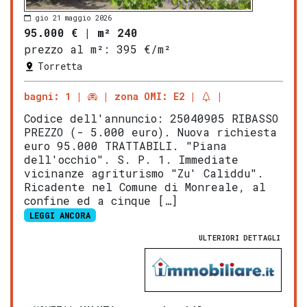
gio 21 maggio 2026
95.000 €
|
m² 240
prezzo al m²:
395 €/m²
Torretta
bagni: 1
zona OMI: E2
Codice dell'annuncio: 25040905 RIBASSO
PREZZO (- 5.000 euro). Nuova richiesta
euro 95.000 TRATTABILI. "Piana
dell'occhio". S. P. 1. Immediate
vicinanze agriturismo "Zu' Caliddu".
Ricadente nel Comune di Monreale, al
confine ed a cinque […]
LEGGI ANCORA
ULTERIORI DETTAGLI