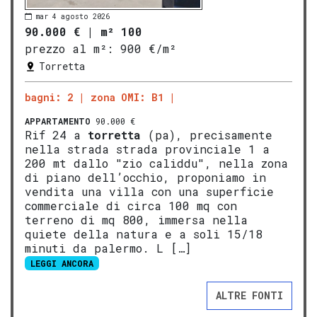
mar 4 agosto 2026
90.000 €
|
m² 100
prezzo al m²:
900 €/m²
Torretta
bagni: 2
zona OMI: B1
APPARTAMENTO
90.000 €
Rif 24 a
torretta
(pa), precisamente
nella strada strada provinciale 1 a
200 mt dallo "zio caliddu", nella zona
di piano dell’occhio, proponiamo in
vendita una villa con una superficie
commerciale di circa 100 mq con
terreno di mq 800, immersa nella
quiete della natura e a soli 15/18
minuti da palermo. L […]
LEGGI ANCORA
ALTRE FONTI