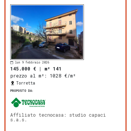
lun 9 febbraio 2026
145.000 €
|
m² 141
prezzo al m²:
1028 €/m²
Torretta
PROPOSTO DA:
Affiliato tecnocasa: studio capaci
s.a.s.