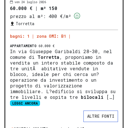
ven 24 luglio 2026
60.000 €
|
m² 150
prezzo al m²:
400 €/m²
Torretta
bagni: 1
zona OMI: B1
APPARTAMENTO
60.000 €
In via Giuseppe Garibaldi 28-30, nel
comune di
Torretta
, proponiamo in
vendita un intero stabile composto da
tre unitÃ abitative vendute in
blocco, ideale per chi cerca un?
operazione da investimento o un
progetto di valorizzazione
immobiliare. L?edificio si sviluppa su
tre livelli e ospita tre
bilocali
[…]
LEGGI ANCORA
ALTRE FONTI