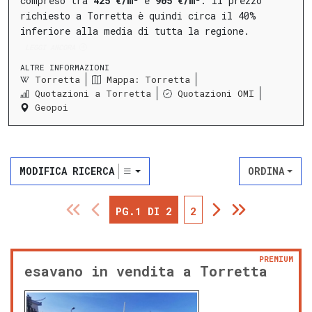
compreso tra
425 €/m²
e
905 €/m²
.
Il prezzo
richiesto a Torretta è quindi circa il 40%
inferiore alla media di tutta la regione.
LEGGI ANCORA
ALTRE INFORMAZIONI
Torretta
Mappa: Torretta
Quotazioni a Torretta
Quotazioni OMI
Geopoi
MODIFICA RICERCA
ORDINA
PG.1 DI 2
2
PREMIUM
esavano in vendita a Torretta