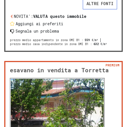
ALTRE FONTI
NOVITA':
VALUTA questo immobile
Aggiungi ai preferiti
Segnala un problema
prezzo medio appartamento in zona OMI B1
:
559
€/m²
prezzo medio casa indipendente in zona OMI B1
:
632
€/m²
PREMIUM
esavano in vendita a Torretta