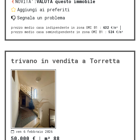
NOVITA':
VALUTA questo immobile
Aggiungi ai preferiti
Segnala un problema
prezzo medio casa indipendente in zona OMI B1
:
632
€/m²
prezzo medio casa semindipendente in zona OMI B1
:
524
€/m²
trivano in vendita a Torretta
ven 6 febbraio 2026
50.000 €
|
m² 88