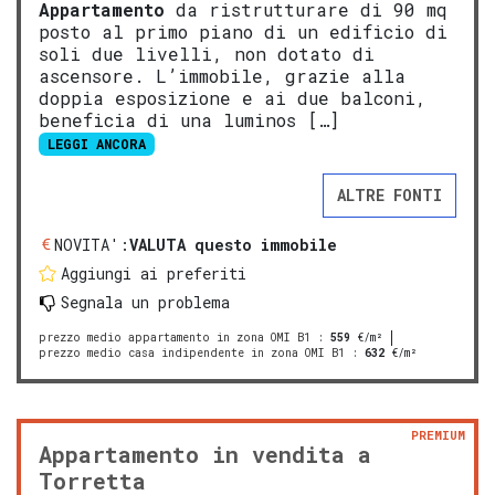
Appartamento
da ristrutturare di 90 mq
posto al primo piano di un edificio di
soli due livelli, non dotato di
ascensore. L’immobile, grazie alla
doppia esposizione e ai due balconi,
beneficia di una luminos […]
LEGGI ANCORA
ALTRE FONTI
NOVITA':
VALUTA questo immobile
Aggiungi ai preferiti
Segnala un problema
prezzo medio appartamento in zona OMI B1
:
559
€/m²
prezzo medio casa indipendente in zona OMI B1
:
632
€/m²
PREMIUM
Appartamento in vendita a
Torretta