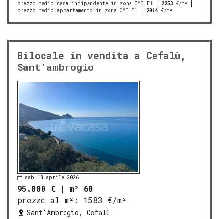
prezzo medio casa indipendente in zona OMI E1
:
2253
€/m²
prezzo medio appartamento in zona OMI E1
:
2094
€/m²
Bilocale in vendita a Cefalù,
Sant'ambrogio
sab 18 aprile 2026
95.000 €
|
m² 60
prezzo al m²:
1583 €/m²
Sant'Ambrogio, Cefalù