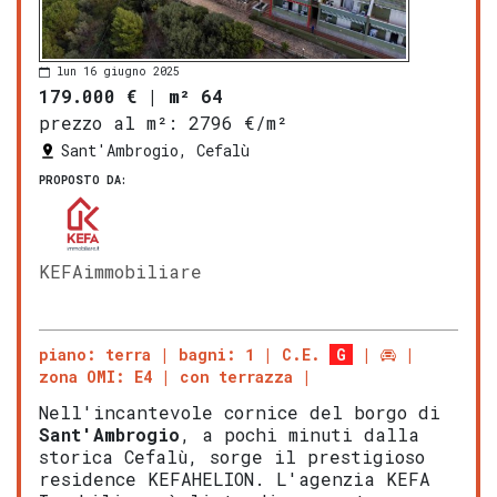
lun 16 giugno 2025
179.000 €
|
m² 64
prezzo al m²:
2796 €/m²
Sant'Ambrogio, Cefalù
PROPOSTO DA:
KEFAimmobiliare
piano: terra
bagni: 1
C.E.
G
zona OMI: E4
con terrazza
Nell'incantevole cornice del borgo di
Sant'Ambrogio
, a pochi minuti dalla
storica Cefalù, sorge il prestigioso
residence KEFAHELION. L'agenzia KEFA