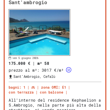
Sant'ambrogio
ven 5 giugno 2026
175.000 €
|
m² 58
prezzo al m²:
3017 €/m²
Sant'Ambrogio, Cefalù
bagni: 1
zona OMI: E1
con terrazza
con balcone
All'interno del residence Kephaelion a
S.Ambrogio, nella parte più alta della
struttura, si vende grazioso