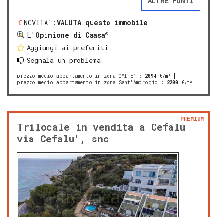
ALTRE FONTI
NOVITA':
VALUTA questo immobile
®
L'
Opinione di Caasa
Aggiungi ai preferiti
Segnala un problema
prezzo medio appartamento in zona OMI E1
:
2094
€/m²
prezzo medio appartamento in zona Sant'Ambrogio
:
2200
€/m²
PREMIUM
Trilocale in vendita a Cefalù
via Cefalu', snc