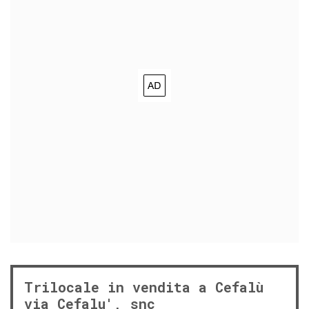
Trilocale in vendita a Cefalù
via Cefalu', snc