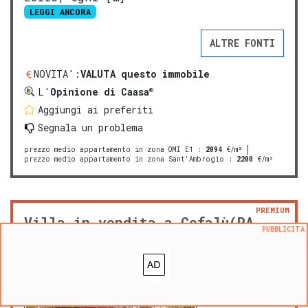
LEGGI ANCORA
ALTRE FONTI
NOVITA':
VALUTA questo immobile
®
L'
Opinione di Caasa
Aggiungi ai preferiti
Segnala un problema
prezzo medio appartamento in zona OMI E1
:
2094
€/m²
prezzo medio appartamento in zona Sant'Ambrogio
:
2200
€/m²
PREMIUM
Villa in vendita a Cefalù(PA
PUBBLICITÀ