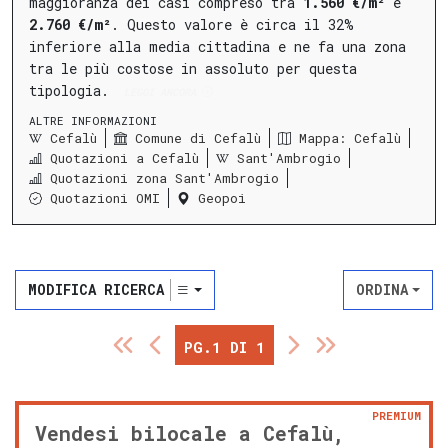
maggioranza dei casi compreso tra
1.560 €/m²
e
2.760 €/m²
.
Questo valore è circa il 32%
inferiore alla media cittadina e ne fa una zona
tra le più costose in assoluto per questa
tipologia.
LEGGI ANCORA
ALTRE INFORMAZIONI
Cefalù
Comune di Cefalù
Mappa: Cefalù
Quotazioni a Cefalù
Sant'Ambrogio
Quotazioni zona Sant'Ambrogio
Quotazioni OMI
Geopoi
MODIFICA RICERCA
ORDINA
PG.1 DI 1
PREMIUM
Vendesi bilocale a Cefalù,