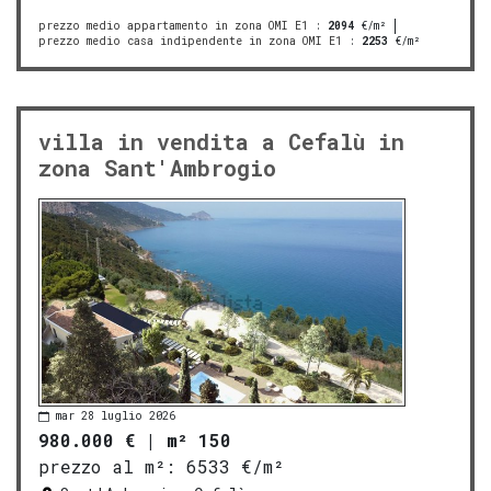
prezzo medio appartamento in zona OMI E1
:
2094
€/m²
prezzo medio casa indipendente in zona OMI E1
:
2253
€/m²
villa in vendita a Cefalù in
zona Sant'Ambrogio
mar 28 luglio 2026
980.000 €
|
m² 150
prezzo al m²:
6533 €/m²