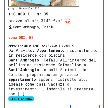
gio 30 aprile 2026
110.000 €
|
m² 35
prezzo al m²:
3142 €/m²
Sant'Ambrogio, Cefalù
zona OMI: E1
APPARTAMENTO
SANT'AMBROGIO
110.000 €
Da Privato.
Appartamento
ristrutturato
in residence con piscina –
Sant'Ambrogio
, Cefalù All'interno del
bellissimo residence Kefhaelion a
Sant'Ambrogio
, a soli 5 minuti da
Cefalù, proponiamo un grazioso
appartamento
appena ristrutturato,
ideale come casa vacanza o
investimento. L'immobile si presenta
con […]
LEGGI ANCORA