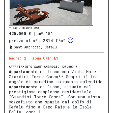
sab 7 giugno 2025
425.000 €
|
m² 151
prezzo al m²:
2814 €/m²
Sant'Ambrogio, Cefalù
bagni: 2
zona OMI: E1
APPARTAMENTO
SANT'AMBROGIO
425.000 €
Appartamento
di Lusso con Vista Mare -
Giardini Torre Conca** Scopri il tuo
angolo di paradiso in questo splendido
appartamento
di lusso, situato nel
prestigioso complesso residenziale
“Giardini Torre Conca”. Con una vista
mozzafiato che spazia dal golfo di
Cefalù fino a Capo Rais e le Isole
Eolie, ogni […]