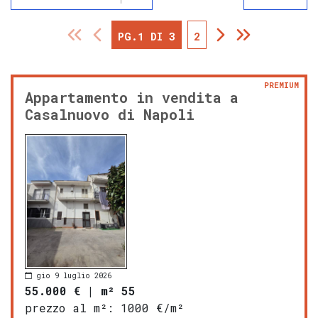
PG.1 DI 3
2
PREMIUM
Appartamento in vendita a
Casalnuovo di Napoli
gio 9 luglio 2026
55.000 €
|
m² 55
prezzo al m²:
1000 €/m²