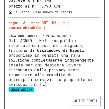
550.000 €
|
m² 145
prezzo al m²:
3793 €/m²
La Pigna, Casalnuovo di Napoli
bagni: 3
zona OMI: B3
cucina abitabile
CASA INDIPENDENTE
LA PIGNA 550.000 €
Rif: AC550 - Nel tranquillo e
ricercato contesto di Licignano,
frazione di
Casalnuovo di Napoli
,
proponiamo in vendita una rara
soluzione completamente indipendente,
ideale per chi desidera vivere
circondato dalla privacy senza
rinunciare alla comodità dei
principali servizi. La proprietà si
sviluppa int […]
LEGGI ANCORA
ALTRE FONTI