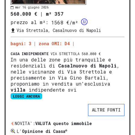
mar 16 giugno 2026
560.000 €
|
m² 357
prezzo al m²:
1568 €/m²
Via Strettola, Casalnuovo di Napoli
bagni: 3
zona OMI: D4
CASA INDIPENDENTE
VIA STRETTOLA 560.000 €
In una delle zone più tranquille e
residenziali di
Casalnuovo di Napoli
,
nelle vicinanze di Via Strettola e
precisamente in Via Gino Bartali,
proponiamo in vendita un'esclusiva
villa
indipendente svi
LEGGI ANCORA
ALTRE FONTI
NOVITA':
VALUTA questo immobile
®
L'
Opinione di Caasa