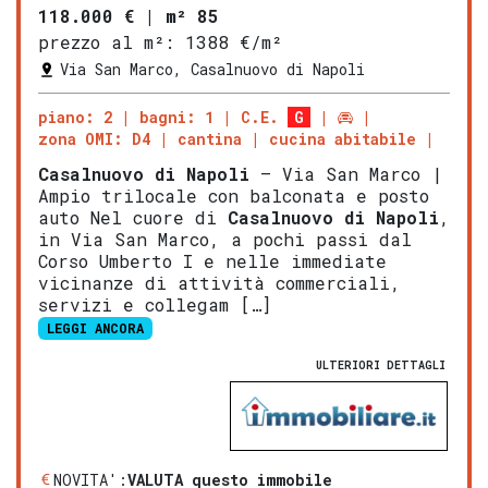
118.000 €
|
m² 85
prezzo al m²:
1388 €/m²
Via San Marco, Casalnuovo di Napoli
piano: 2
bagni: 1
C.E.
G
zona OMI: D4
cantina
cucina abitabile
Casalnuovo di Napoli
– Via San Marco |
Ampio trilocale con balconata e posto
auto Nel cuore di
Casalnuovo di Napoli
,
in Via San Marco, a pochi passi dal
Corso Umberto I e nelle immediate
vicinanze di attività commerciali,
servizi e collegam […]
LEGGI ANCORA
ULTERIORI DETTAGLI
NOVITA':
VALUTA questo immobile