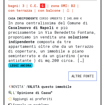
bagni: 3
C.E.
G
zona OMI: B2
con terrazza
con balcone
CASA INDIPENDENTE
CORSO UMBERTO I 345.000 €
In zona centralissima del Comune di
Casalnuovo di Napoli
e più
precisamente in Via Benedetto Fontana,
proponiamo in vendita una
soluzione
indipendente
composta da tre
appartamenti oltre che da un terrazzo
di copertura, un immobile a piano
seminterrato e da un giardino (area
antistante ) di mq.200 circa. […]
LEGGI ANCORA
ALTRE FONTI
NOVITA':
VALUTA questo immobile
®
L'
Opinione di Caasa
Aggiungi ai preferiti
Segnala un problema