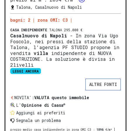
Talona, Casalnuovo di Napoli
bagni: 2
zona OMI: C3
CASA INDIPENDENTE
TALONA 295.000 €
Casalnuovo di Napoli
- In zona Via Ugo
Foscolo, nei pressi della stazione di
Talona, l'agenzia PF STUDIO propone in
vendita
villa
indipendente di NUOVA
COSTRUZIONE. La soluzione è divisa in
2livelli
LEGGI ANCORA
ALTRE FONTI
NOVITA':
VALUTA questo immobile
®
L'
Opinione di Caasa
Aggiungi ai preferiti
Segnala un problema
prezzo medio casa indipendente in zona OMI C3
:
1896
€/m²