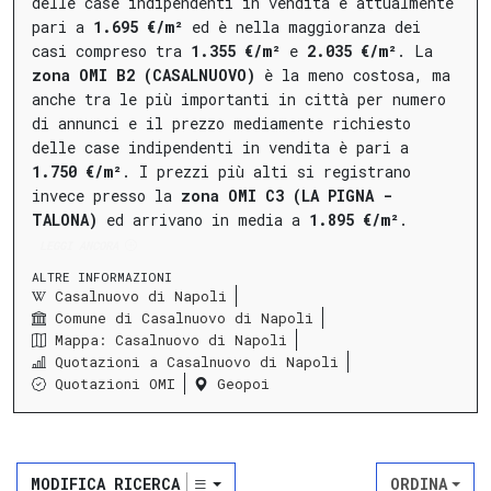
delle case indipendenti in vendita è attualmente
pari a
1.695 €/m²
ed è nella maggioranza dei
casi compreso tra
1.355 €/m²
e
2.035 €/m²
.
La
zona OMI B2 (CASALNUOVO)
è la meno costosa, ma
anche tra le più importanti in città per numero
di annunci e il prezzo mediamente richiesto
delle case indipendenti in vendita è pari a
1.750 €/m²
.
I prezzi più alti si registrano
invece presso la
zona OMI C3 (LA PIGNA -
TALONA)
ed arrivano in media a
1.895 €/m²
.
LEGGI ANCORA
ALTRE INFORMAZIONI
Casalnuovo di Napoli
Comune di Casalnuovo di Napoli
Mappa: Casalnuovo di Napoli
Quotazioni a Casalnuovo di Napoli
Quotazioni OMI
Geopoi
MODIFICA RICERCA
ORDINA