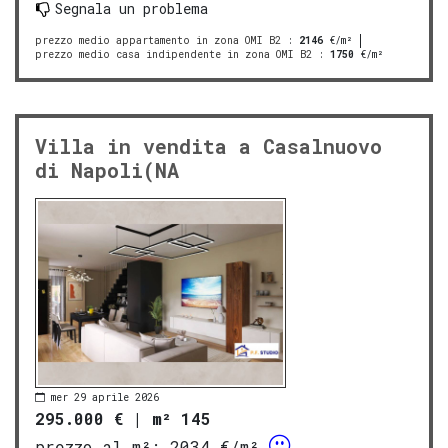
Segnala un problema
prezzo medio appartamento in zona OMI B2
:
2146
€/m²
prezzo medio casa indipendente in zona OMI B2
:
1750
€/m²
Villa in vendita a Casalnuovo
di Napoli(NA
mer 29 aprile 2026
295.000 €
|
m² 145
prezzo al m²:
2034 €/m²