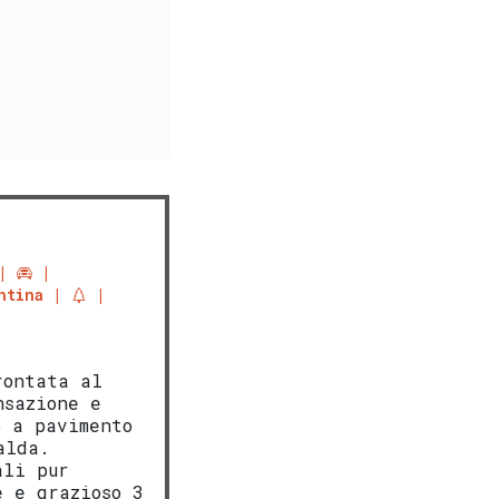
ntina
rontata al
nsazione e
o a pavimento
alda.
ali pur
e e grazioso 3