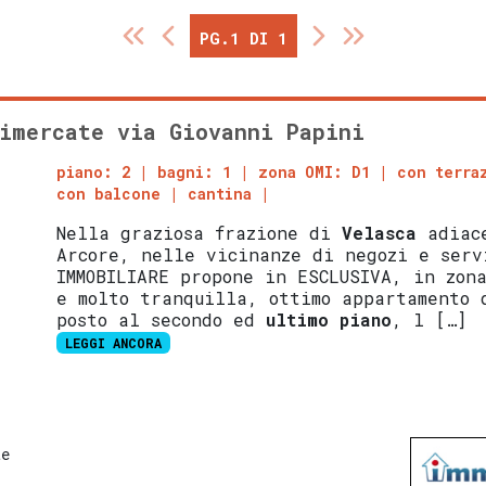
PG.1 DI 1
imercate via Giovanni Papini
piano: 2
bagni: 1
zona OMI: D1
con terra
con balcone
cantina
Nella graziosa frazione di
Velasca
adiac
Arcore, nelle vicinanze di negozi e serv
IMMOBILIARE propone in ESCLUSIVA, in zon
e molto tranquilla, ottimo appartamento 
posto al secondo ed
ultimo piano
, l […]
LEGGI ANCORA
te