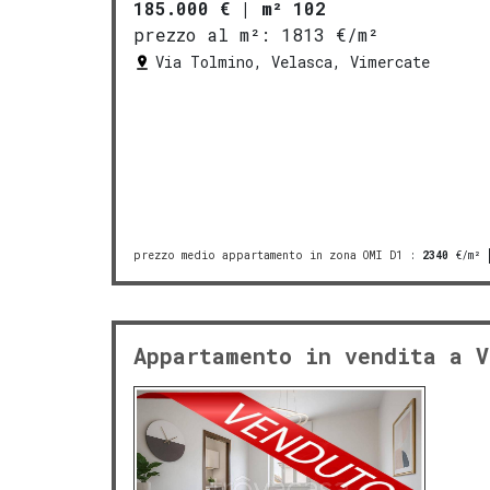
185.000 €
|
m² 102
prezzo al m²:
1813 €/m²
Via Tolmino, Velasca, Vimercate
prezzo medio appartamento in zona OMI D1
:
2340
€/m²
Appartamento in vendita a V