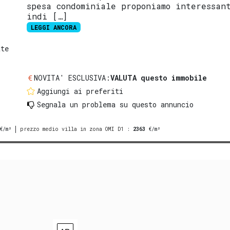
spesa condominiale proponiamo interessan
indi […]
LEGGI ANCORA
ate
NOVITA' ESCLUSIVA:
VALUTA questo immobile
Aggiungi ai preferiti
Segnala un problema
su questo annuncio
€/m²
prezzo medio villa in zona OMI D1
:
2363
€/m²