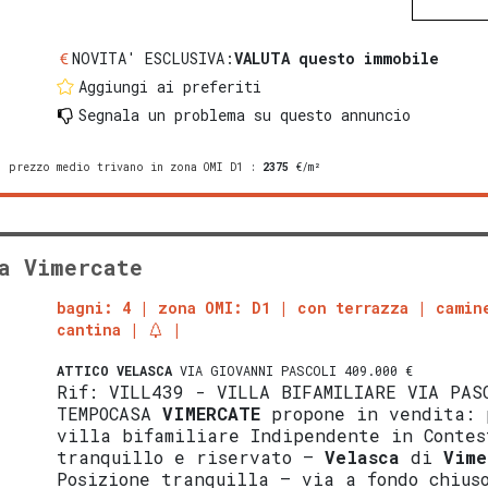
NOVITA' ESCLUSIVA:
VALUTA questo immobile
Aggiungi ai preferiti
Segnala un problema
su questo annuncio
prezzo medio trivano in zona OMI D1
:
2375
€/m²
a Vimercate
bagni: 4
zona OMI: D1
con terrazza
camin
cantina
ATTICO
VELASCA
VIA GIOVANNI PASCOLI 409.000 €
Rif: VILL439 - VILLA BIFAMILIARE VIA PAS
TEMPOCASA
VIMERCATE
propone in vendita: 
villa bifamiliare Indipendente in Contes
tranquillo e riservato –
Velasca
di
Vime
Posizione tranquilla – via a fondo chius