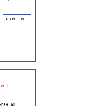
ALTRE FONTI
zza
ente ad