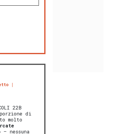
etto
COLI 22B
porzione di
to molto
rcate
o – nessuna