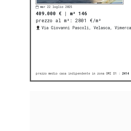
mar 22 luglio 2025
409.000 €
|
m² 146
prezzo al m²:
2801 €/m²
Via Giovanni Pascoli, Velasca, Vimerc
prezzo medio casa indipendente in zona OMI D1
:
2414