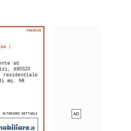
PREMIUM
zza
ente ad
izi, AROSIO
a residenziale
di mq. 90
ULTERIORI DETTAGLI