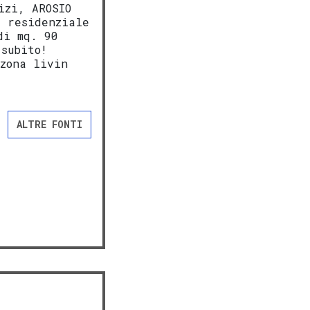
izi, AROSIO
a residenziale
di mq. 90
 subito!
 zona livin
ALTRE FONTI