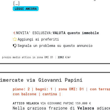
[…]
LEGGI ANCORA
NOVITA' ESCLUSIVA:
VALUTA questo immobile
Aggiungi ai preferiti
Segnala un problema
su questo annuncio
prezzo medio attico in zona OMI D1
:
2202
€/m²
imercate via Giovanni Papini
piano: 2
bagni: 1
zona OMI: D1
con terra
con balcone
cantina
ATTICO
VELASCA
VIA GIOVANNI PAPINI 159.000 €
Nella graziosa frazione di
Velasca
adiac