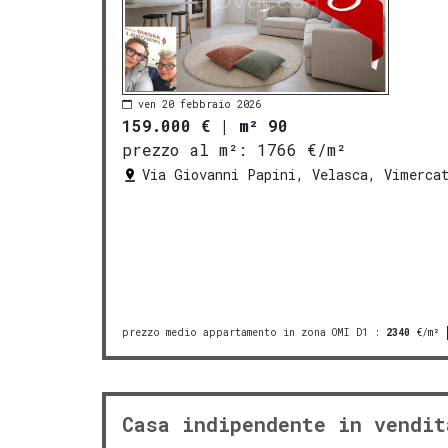
ven 20 febbraio 2026
159.000 €
|
m² 90
prezzo al m²:
1766 €/m²
Via Giovanni Papini, Velasca, Vimerca
prezzo medio appartamento in zona OMI D1
:
2340
€/m²
Casa indipendente in vendit