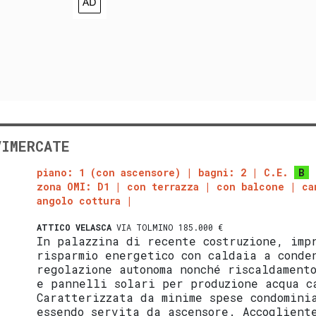
VIMERCATE
piano: 1 (con ascensore)
bagni: 2
C.E.
B
zona OMI: D1
con terrazza
con balcone
ca
angolo cottura
ATTICO
VELASCA
VIA TOLMINO 185.000 €
In palazzina di recente costruzione, imp
risparmio energetico con caldaia a conde
regolazione autonoma nonché riscaldament
e pannelli solari per produzione acqua c
Caratterizzata da minime spese condomini
essendo servita da ascensore. Accoglient