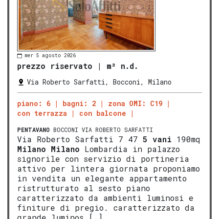
mer 5 agosto 2026
prezzo riservato
|
m² n.d.
Via Roberto Sarfatti, Bocconi, Milano
piano: 6
bagni: 2
zona OMI: C19
con terrazza
con balcone
PENTAVANO
BOCCONI VIA ROBERTO SARFATTI
Via Roberto Sarfatti 7 47
5 vani
190mq
Milano
Milano
Lombardia in palazzo
signorile con servizio di portineria
attivo per lintera giornata proponiamo
in vendita un elegante appartamento
ristrutturato al sesto piano
caratterizzato da ambienti luminosi e
finiture di pregio. caratterizzato da
grande luminos […]