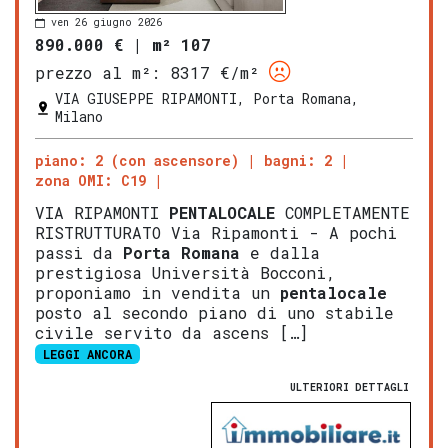
ven 26 giugno 2026
890.000 €
|
m² 107
prezzo al m²:
8317 €/m²
VIA GIUSEPPE RIPAMONTI, Porta Romana,
Milano
piano: 2 (con ascensore)
bagni: 2
zona OMI: C19
VIA RIPAMONTI
PENTALOCALE
COMPLETAMENTE
RISTRUTTURATO Via Ripamonti - A pochi
passi da
Porta Romana
e dalla
prestigiosa Università Bocconi,
proponiamo in vendita un
pentalocale
posto al secondo piano di uno stabile
civile servito da ascens […]
LEGGI ANCORA
ULTERIORI DETTAGLI