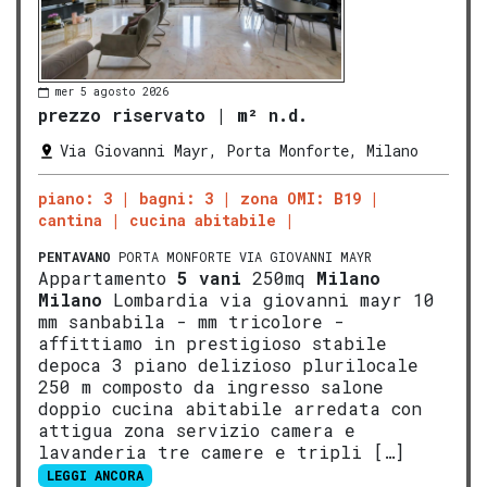
mer 5 agosto 2026
prezzo riservato
|
m² n.d.
Via Giovanni Mayr, Porta Monforte, Milano
piano: 3
bagni: 3
zona OMI: B19
cantina
cucina abitabile
PENTAVANO
PORTA MONFORTE VIA GIOVANNI MAYR
Appartamento
5 vani
250mq
Milano
Milano
Lombardia via giovanni mayr 10
mm sanbabila - mm tricolore -
affittiamo in prestigioso stabile
depoca 3 piano delizioso plurilocale
250 m composto da ingresso salone
doppio cucina abitabile arredata con
attigua zona servizio camera e
lavanderia tre camere e tripli […]
LEGGI ANCORA