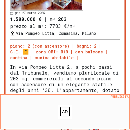
gio 27 marzo 2025
1.580.000 €
|
m² 203
prezzo al m²:
7783 €/m²
Via Pompeo Litta, Comasina, Milano
piano: 2 (con ascensore)
bagni: 2
C.E.
E
zona OMI: B19
con balcone
cantina
cucina abitabile
In via Pompeo Litta 2, a pochi passi
dal Tribunale, vendiamo plurilocale di
203 mq. commerciali al secondo piano
con ascensore di un elegante stabile
degli anni '30. L'appartamento, dotato
di doppio ingresso, è attualmente
PUBBLICITÀ
composto da 5 loc […]
LEGGI ANCORA
ULTERIORI DETTAGLI