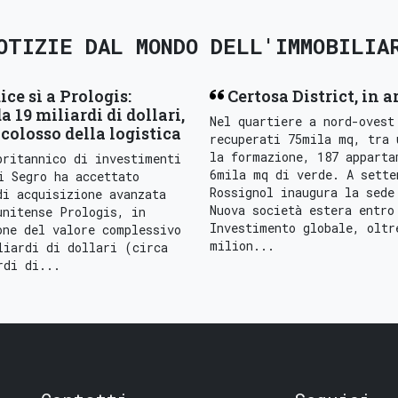
OTIZIE DAL MONDO DELL'IMMOBILIA
ice sì a Prologis:
Certosa District, in a
a 19 miliardi di dollari,
Nel quartiere a nord-ovest
colosso della logistica
recuperati 75mila mq, tra 
la formazione, 187 apparta
britannico di investimenti
6mila mq di verde. A sette
i Segro ha accettato
Rossignol inaugura la sede
di acquisizione avanzata
Nuova società estera entro
unitense Prologis, in
Investimento globale, oltr
one del valore complessivo
milion...
liardi di dollari (circa
rdi di...