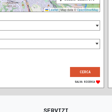
Leaflet
|
Map data ©
OpenStreetMap
SALVA RICERCA
SERVIZI
RECENTE
RISTRUTTURATO