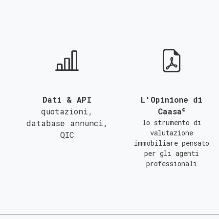
QUALSIASI SUPERFICIE
A
B
C
Dati & API
L'Opinione di
©
quotazioni,
Caasa
database annunci,
lo strumento di
valutazione
QIC
immobiliare pensato
per gli agenti
professionali