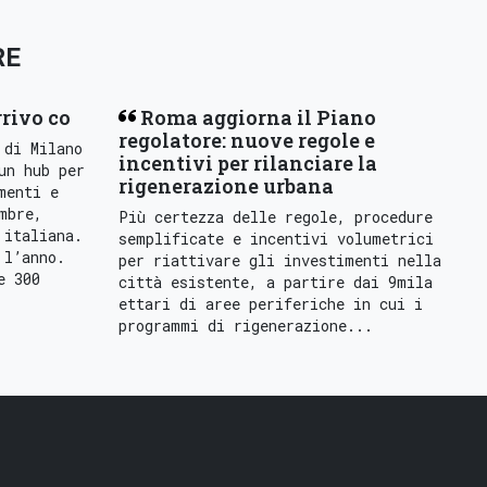
RE
rrivo co
Roma aggiorna il Piano
regolatore: nuove regole e
 di Milano
incentivi per rilanciare la
un hub per
rigenerazione urbana
menti e
mbre,
Più certezza delle regole, procedure
 italiana.
semplificate e incentivi volumetrici
 l’anno.
per riattivare gli investimenti nella
e 300
città esistente, a partire dai 9mila
ettari di aree periferiche in cui i
programmi di rigenerazione...