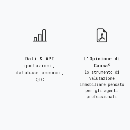
QUALSIASI SUPERFICIE
A
B
C
Dati & API
L'Opinione di
©
quotazioni,
Caasa
database annunci,
lo strumento di
valutazione
QIC
immobiliare pensato
per gli agenti
professionali