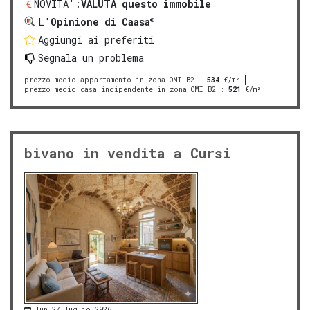
NOVITA':
VALUTA questo immobile
®
L'
Opinione di Caasa
Aggiungi ai preferiti
Segnala un problema
prezzo medio appartamento in zona OMI B2
:
534
€/m²
prezzo medio casa indipendente in zona OMI B2
:
521
€/m²
bivano in vendita a Cursi
lun 27 luglio 2026