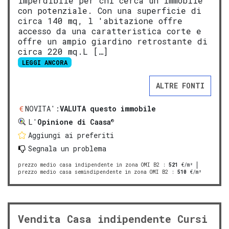
imperdibile per chi cerca un immobile
con potenziale. Con una superficie di
circa 140 mq, l 'abitazione offre
accesso da una caratteristica corte e
offre un ampio giardino retrostante di
circa 220 mq.L […]
LEGGI ANCORA
ALTRE FONTI
NOVITA':
VALUTA questo immobile
®
L'
Opinione di Caasa
Aggiungi ai preferiti
Segnala un problema
prezzo medio casa indipendente in zona OMI B2
:
521
€/m²
prezzo medio casa semindipendente in zona OMI B2
:
510
€/m²
Vendita Casa indipendente Cursi