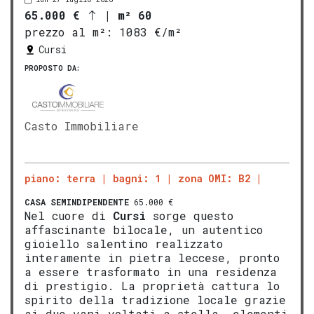
65.000 €
|
m² 60
prezzo al m²:
1083 €/m²
Cursi
PROPOSTO DA:
Casto Immobiliare
piano: terra
bagni: 1
zona OMI: B2
CASA SEMINDIPENDENTE
65.000 €
Nel cuore di
Cursi
sorge questo
affascinante bilocale, un autentico
gioiello salentino realizzato
interamente in pietra leccese, pronto
a essere trasformato in una residenza
di prestigio. La proprietà cattura lo
spirito della tradizione locale grazie
ai due vani voltati a stella, elementi