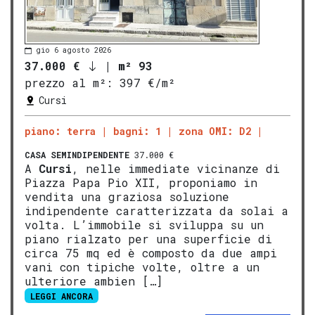
gio 6 agosto 2026
37.000 €
|
m² 93
prezzo al m²:
397 €/m²
Cursi
piano: terra
bagni: 1
zona OMI: D2
CASA SEMINDIPENDENTE
37.000 €
A
Cursi
, nelle immediate vicinanze di
Piazza Papa Pio XII, proponiamo in
vendita una graziosa soluzione
indipendente caratterizzata da solai a
volta. L’immobile si sviluppa su un
piano rialzato per una superficie di
circa 75 mq ed è composto da due ampi
vani con tipiche volte, oltre a un
ulteriore ambien […]
LEGGI ANCORA