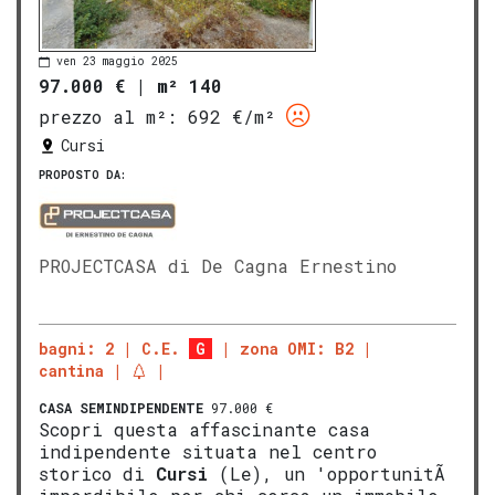
ven 23 maggio 2025
97.000 €
|
m² 140
prezzo al m²:
692 €/m²
Cursi
PROPOSTO DA:
PROJECTCASA di De Cagna Ernestino
bagni: 2
C.E.
G
zona OMI: B2
cantina
CASA SEMINDIPENDENTE
97.000 €
Scopri questa affascinante casa
indipendente situata nel centro
storico di
Cursi
(Le), un 'opportunitÃ