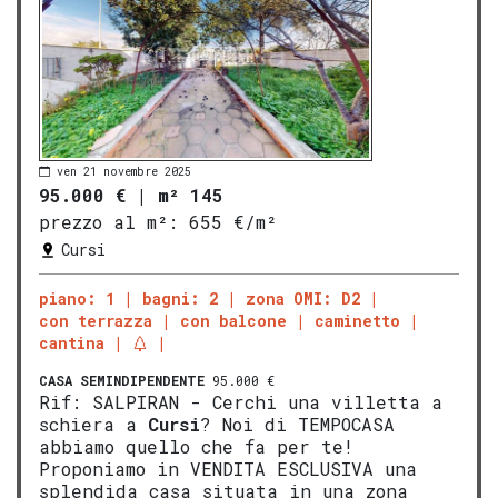
ven 21 novembre 2025
95.000 €
|
m² 145
prezzo al m²:
655 €/m²
Cursi
piano: 1
bagni: 2
zona OMI: D2
con terrazza
con balcone
caminetto
cantina
CASA SEMINDIPENDENTE
95.000 €
Rif: SALPIRAN - Cerchi una villetta a
schiera a
Cursi
? Noi di TEMPOCASA
abbiamo quello che fa per te!
Proponiamo in VENDITA ESCLUSIVA una
splendida casa situata in una zona