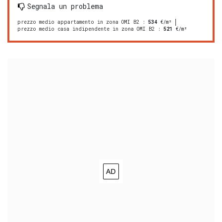
Segnala un problema
prezzo medio appartamento in zona OMI B2
:
534
€/m²
prezzo medio casa indipendente in zona OMI B2
:
521
€/m²