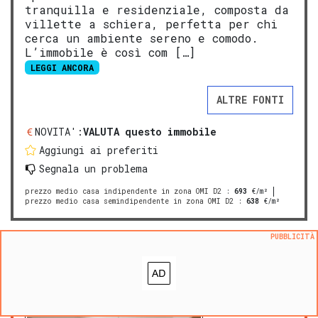
tranquilla e residenziale, composta da
villette a schiera, perfetta per chi
cerca un ambiente sereno e comodo.
L’immobile è così com […]
LEGGI ANCORA
ALTRE FONTI
NOVITA':
VALUTA questo immobile
Aggiungi ai preferiti
Segnala un problema
prezzo medio casa indipendente in zona OMI D2
:
693
€/m²
prezzo medio casa semindipendente in zona OMI D2
:
638
€/m²
PUBBLICITÀ
PREMIUM
Appartamento in vendita a Cursi