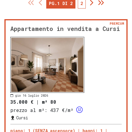
PG.1 DI 2
2
PREMIUM
Appartamento in vendita a Cursi
gio 16 luglio 2026
35.000 €
|
m² 80
prezzo al m²:
437 €/m²
Cursi
piano: 1 (SENZA ascensore)
bagni: 1