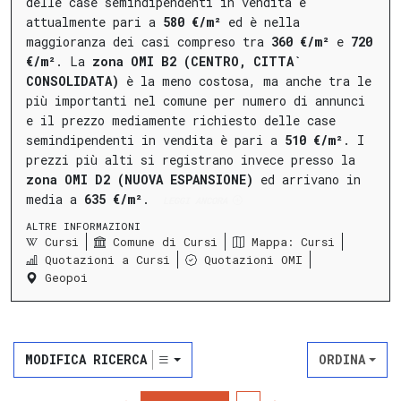
delle case semindipendenti in vendita è
attualmente pari a
580 €/m²
ed è nella
maggioranza dei casi compreso tra
360 €/m²
e
720
€/m²
.
La
zona OMI B2 (CENTRO, CITTA`
CONSOLIDATA)
è la meno costosa, ma anche tra le
più importanti nel comune per numero di annunci
e il prezzo mediamente richiesto delle case
semindipendenti in vendita è pari a
510 €/m²
.
I
prezzi più alti si registrano invece presso la
zona OMI D2 (NUOVA ESPANSIONE)
ed arrivano in
media a
635 €/m²
.
LEGGI ANCORA
ALTRE INFORMAZIONI
Cursi
Comune di Cursi
Mappa: Cursi
Quotazioni a Cursi
Quotazioni OMI
Geopoi
MODIFICA RICERCA
ORDINA