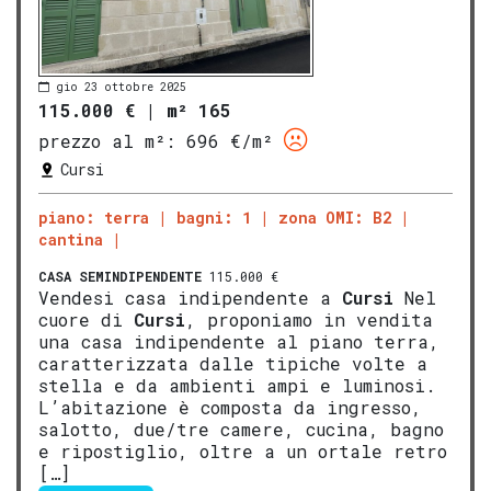
gio 23 ottobre 2025
115.000 €
|
m² 165
prezzo al m²:
696 €/m²
Cursi
piano: terra
bagni: 1
zona OMI: B2
cantina
CASA SEMINDIPENDENTE
115.000 €
Vendesi casa indipendente a
Cursi
Nel
cuore di
Cursi
, proponiamo in vendita
una casa indipendente al piano terra,
caratterizzata dalle tipiche volte a
stella e da ambienti ampi e luminosi.
L’abitazione è composta da ingresso,
salotto, due/tre camere, cucina, bagno
e ripostiglio, oltre a un ortale retro
[…]