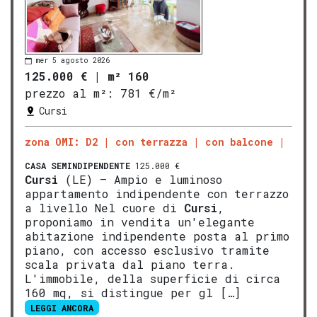
mer 5 agosto 2026
125.000 €
|
m² 160
prezzo al m²:
781 €/m²
Cursi
zona OMI: D2
con terrazza
con balcone
CASA SEMINDIPENDENTE
125.000 €
Cursi
(LE) – Ampio e luminoso
appartamento indipendente con terrazzo
a livello Nel cuore di
Cursi
,
proponiamo in vendita un'elegante
abitazione indipendente posta al primo
piano, con accesso esclusivo tramite
scala privata dal piano terra.
L'immobile, della superficie di circa
160 mq, si distingue per gl […]
LEGGI ANCORA