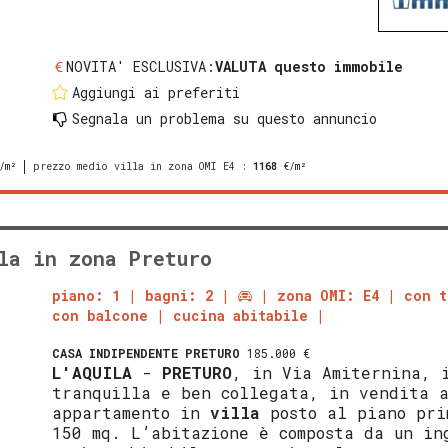
NOVITA' ESCLUSIVA:
VALUTA questo immobile
Aggiungi ai preferiti
Segnala un problema
su questo annuncio
/m²
prezzo medio villa in zona OMI E4
:
1168
€/m²
la in zona Preturo
piano: 1
bagni: 2
zona OMI: E4
con t
con balcone
cucina abitabile
CASA INDIPENDENTE
PRETURO
185.000 €
L'AQUILA
-
PRETURO
, in Via Amiternina, 
tranquilla e ben collegata, in vendita a
appartamento in
villa
posto al piano pri
150 mq. L’abitazione è composta da un in