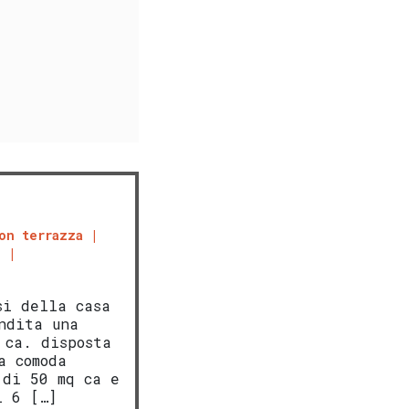
on terrazza
e
si della casa
ndita una
 ca. disposta
a comoda
 di 50 mq ca e
i 6 […]