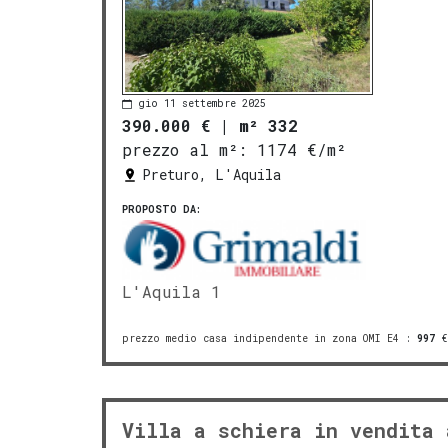
gio 11 settembre 2025
390.000 €
|
m² 332
prezzo al m²:
1174 €/m²
Preturo, L'Aquila
PROPOSTO DA:
L'Aquila 1
prezzo medio casa indipendente in zona OMI E4
:
997
€
Villa a schiera in vendita 