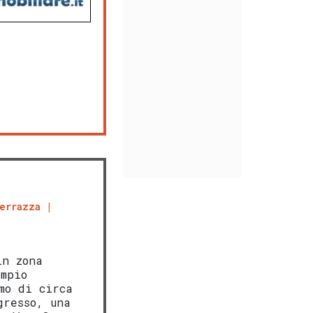
errazza
in zona
mpio
mo di circa
gresso, una