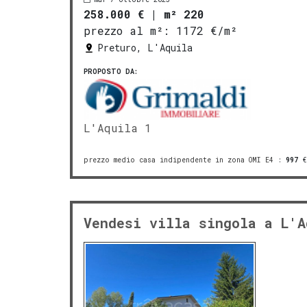
258.000 €
|
m² 220
prezzo al m²:
1172 €/m²
Preturo, L'Aquila
PROPOSTO DA:
L'Aquila 1
prezzo medio casa indipendente in zona OMI E4
:
997
€
Vendesi villa singola a L'A