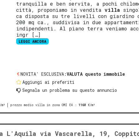
tranquilla e ben servita, a pochi chilom
città, proponiamo in vendita
villa
singo
ca disposta su tre livelli con giardino 
200 mq ca., suddivisa in due appartament
indipendenti. Al piano terra veniamo acc
ingr […]
LEGGI ANCORA
NOVITA' ESCLUSIVA:
VALUTA questo immobile
Aggiungi ai preferiti
Segnala un problema
su questo annuncio
/m²
prezzo medio villa in zona OMI E4
:
1168
€/m²
a L'Aquila via Vascarella, 19, Coppit