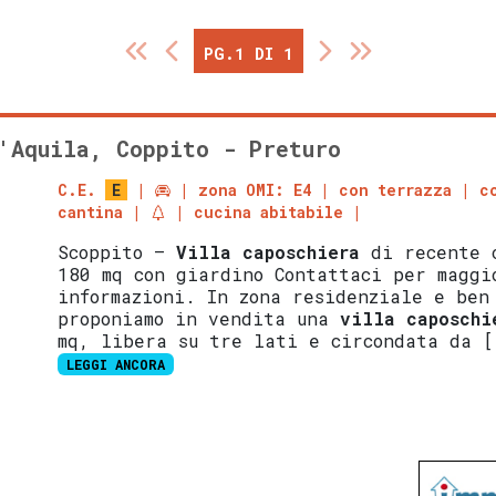
PG.1 DI 1
'Aquila, Coppito - Preturo
C.E.
E
zona OMI: E4
con terrazza
c
cantina
cucina abitabile
Scoppito –
Villa
caposchiera
di recente c
180 mq con giardino Contattaci per maggi
informazioni. In zona residenziale e ben
proponiamo in vendita una
villa
caposchi
mq, libera su tre lati e circondata da [
LEGGI ANCORA