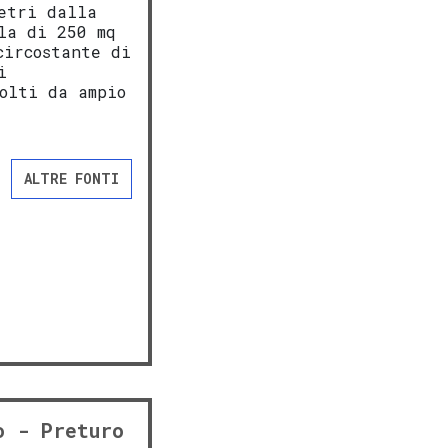
etri dalla
la di 250 mq
circostante di
i
olti da ampio
ALTRE FONTI
o - Preturo