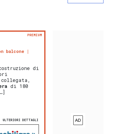
PREMIUM
on balcone
ostruzione di
ori
 collegata,
era
di 180
…]
ULTERIORI DETTAGLI