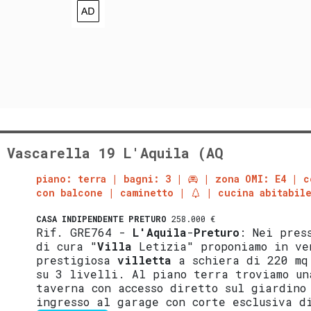
 Vascarella 19 L'Aquila (AQ
piano: terra
bagni: 3
zona OMI: E4
c
con balcone
caminetto
cucina abitabil
CASA INDIPENDENTE
PRETURO
258.000 €
Rif. GRE764 -
L'Aquila
-
Preturo
: Nei pres
di cura "
Villa
Letizia" proponiamo in ve
prestigiosa
villetta
a schiera di 220 mq
su 3 livelli. Al piano terra troviamo un
taverna con accesso diretto sul giardino
ingresso al garage con corte esclusiva d