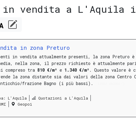
 in vendita a L'Aquila i
CA
ndita in zona Preturo
denti in vendita attualmente presenti, la zona Preturo è
media, nella zona, il prezzo richiesto è attualmente par
si compreso tra
810 €/m²
e
1.340 €/m²
.
Questo valore è c
rende la zona distante sia dai valori della zona Centro 
onticchio/frazione Bagno (i più bassi).
LEGGI ANCORA
pa: L'Aquila
Quotazioni a L'Aquila
OMI
Geopoi