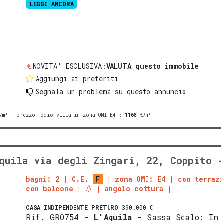
LEGGI ANCORA
NOVITA' ESCLUSIVA:
VALUTA questo immobile
Aggiungi ai preferiti
Segnala un problema
su questo annuncio
/m²
prezzo medio villa in zona OMI E4
:
1168
€/m²
quila via degli Zingari, 22, Coppito 
bagni: 2
C.E.
F
zona OMI: E4
con terraz
con balcone
angolo cottura
CASA INDIPENDENTE
PRETURO
390.000 €
Rif. GRO754 -
L'Aquila
- Sassa Scalo: In