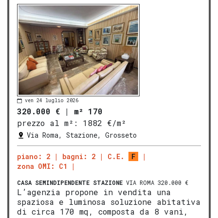
ven 24 luglio 2026
320.000 €
|
m² 170
prezzo al m²:
1882 €/m²
Via Roma, Stazione, Grosseto
piano: 2
bagni: 2
C.E.
F
zona OMI: C1
CASA SEMINDIPENDENTE
STAZIONE
VIA ROMA 320.000 €
L’agenzia propone in vendita una
spaziosa e luminosa soluzione abitativa
di circa 170 mq, composta da 8 vani,