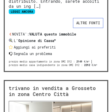
distribuito. Entrando, sarete accolti
da un ing […]
LEGGI ANCORA
ALTRE FONTI
NOVITA':
VALUTA questo immobile
®
L'
Opinione di Caasa
Aggiungi ai preferiti
Segnala un problema
prezzo medio appartamento in zona OMI D12
:
2149
€/m²
prezzo medio casa indipendente in zona OMI D12
:
2292
€/m²
trivano in vendita a Grosseto
in zona Centro Città