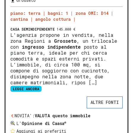
Grosseto
piano: terra
bagni: 1
zona OMI: D14
cantina
angolo cottura
CASA SEMINDIPENDENTE
145.000 €
L'agenzia propone in vendita, nella
zona Regioni a
Grosseto
, un trilocale
con
ingresso indipendente
posto al
piano terra, ideale per chi cerca
comodità e spazi esterni privati.
L'immobile, di circa 100 mq, si
compone di soggiorno con cucinotto,
disimpegno nella zona notte, due
camere matrimoniali, ripos […]
LEGGI ANCORA
ALTRE FONTI
NOVITA':
VALUTA questo immobile
®
L'
Opinione di Caasa
Aggiungi ai preferiti