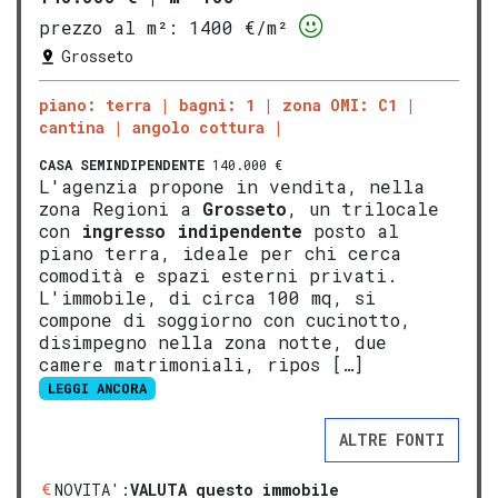
prezzo al m²:
1400 €/m²
Grosseto
piano: terra
bagni: 1
zona OMI: C1
cantina
angolo cottura
CASA SEMINDIPENDENTE
140.000 €
L'agenzia propone in vendita, nella
zona Regioni a
Grosseto
, un trilocale
con
ingresso indipendente
posto al
piano terra, ideale per chi cerca
comodità e spazi esterni privati.
L'immobile, di circa 100 mq, si
compone di soggiorno con cucinotto,
disimpegno nella zona notte, due
camere matrimoniali, ripos […]
LEGGI ANCORA
ALTRE FONTI
NOVITA':
VALUTA questo immobile