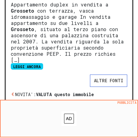
Appartamento duplex in vendita a
Grosseto
con terrazza, vasca
idromassaggio e garage In vendita
appartamento su due livelli a
Grosseto
, situato al terzo piano con
ascensore di una palazzina costruita
nel 2007. La vendita riguarda la sola
proprietà superficiaria secondo
convenzione PEEP. Il prezzo richies
[…]
LEGGI ANCORA
ALTRE FONTI
NOVITA':
VALUTA questo immobile
Aggiungi ai preferiti
PUBBLICITÀ
Segnala un problema
prezzo medio appartamento in zona OMI D14
:
2252
€/m²
prezzo medio trivano in zona OMI D14
:
2237
€/m²