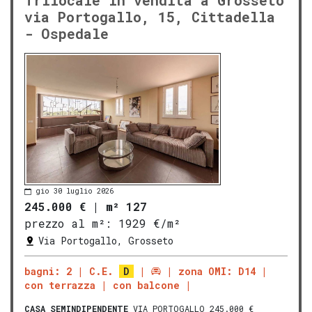
via Portogallo, 15, Cittadella
- Ospedale
gio 30 luglio 2026
245.000 €
|
m² 127
prezzo al m²:
1929 €/m²
Via Portogallo, Grosseto
bagni: 2
C.E.
D
zona OMI: D14
con terrazza
con balcone
CASA SEMINDIPENDENTE
VIA PORTOGALLO 245.000 €