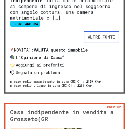
indipendente
dalla corte condominiale,
si compone di ingresso nel soggiorno
con angolo cottura, una camera
matrimoniale c […]
LEGGI ANCORA
ALTRE FONTI
NOVITA':
VALUTA questo immobile
®
L'
Opinione di Caasa
Aggiungi ai preferiti
Segnala un problema
prezzo medio appartamento in zona OMI C1
:
2129
€/m²
prezzo medio trivano in zona OMI C1
:
2261
€/m²
PREMIUM
Casa indipendente in vendita a
Grosseto(GR