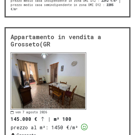
prezzo medio casa indipendente in zona OMI D12
:
2292
€/m²
prezzo medio casa semindipendente in zona OMI D12
:
2285
€/m²
Appartamento in vendita a
Grosseto(GR
ven 7 agosto 2026
145.000 €
|
m² 100
prezzo al m²:
1450 €/m²