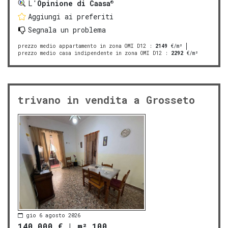
®
L'
Opinione di Caasa
Aggiungi ai preferiti
Segnala un problema
prezzo medio appartamento in zona OMI D12
:
2149
€/m²
prezzo medio casa indipendente in zona OMI D12
:
2292
€/m²
trivano in vendita a Grosseto
gio 6 agosto 2026
140.000 €
|
m² 100