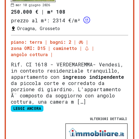
mer 10 giugno 2026
250.000 €
|
m² 108
prezzo al m²:
2314 €/m²
Orcagna, Grosseto
piano: terra
bagni: 2
zona OMI: D15
caminetto
angolo cottura
Rif. CI 1618 - VERDEMAREMMA- Vendesi,
in contesto residenziale tranquillo,
appartamento con
ingresso indipendente
da piccola corte e corredato da
porzione di giardino. L'appartamento
Ã¨ composto da soggiorno con angolo
cottura, una camera m […]
LEGGI ANCORA
ULTERIORI DETTAGLI