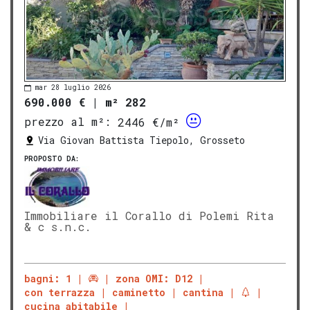
mar 28 luglio 2026
690.000 €
|
m² 282
prezzo al m²:
2446 €/m²
Via Giovan Battista Tiepolo, Grosseto
PROPOSTO DA:
Immobiliare il Corallo di Polemi Rita
& c s.n.c.
bagni: 1
zona OMI: D12
con terrazza
caminetto
cantina
cucina abitabile