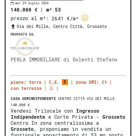
mer 29 luglio 2026
140.000 €
|
m² 53
prezzo al m²:
2641 €/m²
Via dei Mille, Centro Città, Grosseto
PROPOSTO DA:
PERLA IMMOBILIARE di Dolenti Stefano
piano: terra
C.E.
F
zona OMI: C1
con terrazza
CASA SEMINDIPENDENTE
CENTRO CITTÀ VIA DEI MILLE
140.000 €
Vendesi Trilocale con
Ingresso
Indipendente
e Corte Privata -
Grosseto
Centro In zona centralissima a
Grosseto
, proponiamo in vendita un
funzionale appartamento di 53 mq posto