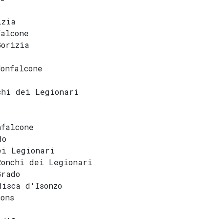
izia
falcone
Gorizia
onfalcone
chi dei Legionari
nfalcone
do
ei Legionari
Ronchi dei Legionari
Grado
isca d'Isonzo
ons