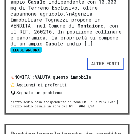
ampio
Casale
indipendente con 10.000
mq di Terreno Esclusivo, oltre
capannone agricolo.\nAgenzia
Immobiliare Tognazzi propone in
VENDITA, nel Comune di
Montaione
, con
il RIF. 260216, In posizione collinare
e panoramica, la proprietà si compone
di un ampio
Casale
indip […]
LEGGI ANCORA
ALTRE FONTI
NOVITA':
VALUTA questo immobile
Aggiungi ai preferiti
Segnala un problema
prezzo medio casa indipendente in zona OMI R1
:
2062
€/m²
prezzo medio casale in zona OMI R1
:
2060
€/m²
Rustico/casale/corte in vendita