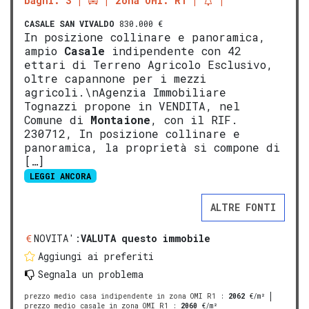
bagni: 3
zona OMI: R1
CASALE
SAN VIVALDO
830.000 €
In posizione collinare e panoramica,
ampio
Casale
indipendente con 42
ettari di Terreno Agricolo Esclusivo,
oltre capannone per i mezzi
agricoli.\nAgenzia Immobiliare
Tognazzi propone in VENDITA, nel
Comune di
Montaione
, con il RIF.
230712, In posizione collinare e
panoramica, la proprietà si compone di
[…]
LEGGI ANCORA
ALTRE FONTI
NOVITA':
VALUTA questo immobile
Aggiungi ai preferiti
Segnala un problema
prezzo medio casa indipendente in zona OMI R1
:
2062
€/m²
prezzo medio casale in zona OMI R1
:
2060
€/m²