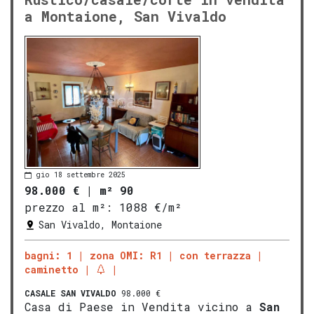
a Montaione, San Vivaldo
gio 18 settembre 2025
98.000 €
|
m² 90
prezzo al m²:
1088 €/m²
San Vivaldo, Montaione
bagni: 1
zona OMI: R1
con terrazza
caminetto
CASALE
SAN VIVALDO
98.000 €
Casa di Paese in Vendita vicino a
San