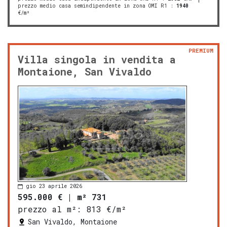
prezzo medio casa semindipendente in zona OMI R1
:
1940
€/m²
PREMIUM
Villa singola in vendita a
Montaione, San Vivaldo
gio 23 aprile 2026
595.000 €
|
m² 731
prezzo al m²:
813 €/m²
San Vivaldo, Montaione