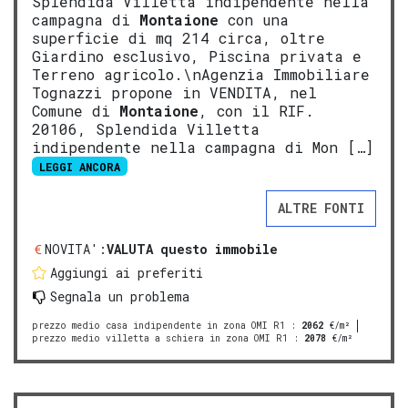
Splendida Villetta indipendente nella
campagna di
Montaione
con una
superficie di mq 214 circa, oltre
Giardino esclusivo, Piscina privata e
Terreno agricolo.\nAgenzia Immobiliare
Tognazzi propone in VENDITA, nel
Comune di
Montaione
, con il RIF.
20106, Splendida Villetta
indipendente nella campagna di Mon […]
LEGGI ANCORA
ALTRE FONTI
NOVITA':
VALUTA questo immobile
Aggiungi ai preferiti
Segnala un problema
prezzo medio casa indipendente in zona OMI R1
:
2062
€/m²
prezzo medio villetta a schiera in zona OMI R1
:
2078
€/m²