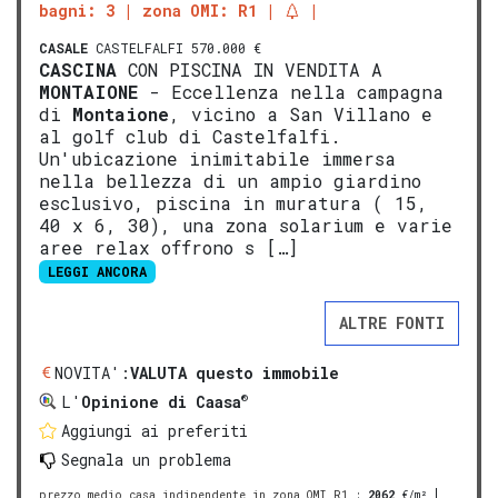
bagni: 3
zona OMI: R1
CASALE
CASTELFALFI 570.000 €
CASCINA
CON PISCINA IN VENDITA A
MONTAIONE
- Eccellenza nella campagna
di
Montaione
, vicino a San Villano e
al golf club di Castelfalfi.
Un'ubicazione inimitabile immersa
nella bellezza di un ampio giardino
esclusivo, piscina in muratura ( 15,
40 x 6, 30), una zona solarium e varie
aree relax offrono s […]
LEGGI ANCORA
ALTRE FONTI
NOVITA':
VALUTA questo immobile
®
L'
Opinione di Caasa
Aggiungi ai preferiti
Segnala un problema
prezzo medio casa indipendente in zona OMI R1
:
2062
€/m²