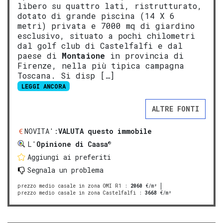
libero su quattro lati, ristrutturato,
dotato di grande piscina (14 X 6
metri) privata e 7000 mq di giardino
esclusivo, situato a pochi chilometri
dal golf club di Castelfalfi e dal
paese di
Montaione
in provincia di
Firenze, nella più tipica campagna
Toscana. Si disp […]
LEGGI ANCORA
ALTRE FONTI
NOVITA':
VALUTA questo immobile
®
L'
Opinione di Caasa
Aggiungi ai preferiti
Segnala un problema
prezzo medio casale in zona OMI R1
:
2060
€/m²
prezzo medio casale in zona Castelfalfi
:
3668
€/m²