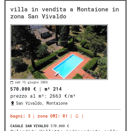
villa in vendita a Montaione in
zona San Vivaldo
sab 13 giugno 2026
570.000 €
|
m² 214
prezzo al m²:
2663 €/m²
San Vivaldo, Montaione
bagni: 3
zona OMI: R1
CASALE
SAN VIVALDO
570.000 €