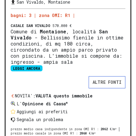
San Vivaldo, Montaione
bagni: 3
zona OMI: R1
CASALE
SAN VIVALDO
570.000 €
Comune di
Montaione
, località
San
Vivaldo
- Bellissimo fienile in ottime
condizioni, di mq 180 circa,
circondato da un ampio parco privato
con piscina. L'immobile si compone da:
ingresso - ampia sala
LEGGI ANCORA
ALTRE FONTI
NOVITA':
VALUTA questo immobile
®
L'
Opinione di Caasa
Aggiungi ai preferiti
Segnala un problema
prezzo medio casa indipendente in zona OMI R1
:
2062
€/m²
prezzo medio casale in zona OMI R1
:
2060
€/m²