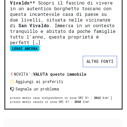
Vivaldo
** Scopri il fascino di vivere
in un autentico borghetto toscano con
questa incantevole casa di paese su
due livelli, situata nelle vicinanze
di
San Vivaldo
. Immersa in un contesto
tranquillo e abitato da poche famiglie
tutto l'anno, questa proprietà è
perfett […]
LEGGI ANCORA
ALTRE FONTI
NOVITA':
VALUTA questo immobile
Aggiungi ai preferiti
Segnala un problema
prezzo medio casa indipendente in zona OMI R1
:
2062
€/m²
prezzo medio casale in zona OMI R1
:
2060
€/m²