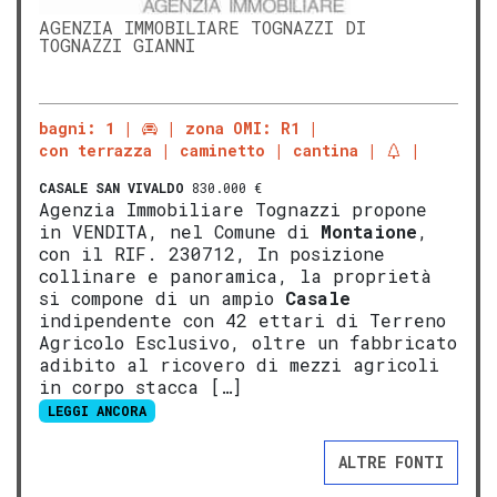
AGENZIA IMMOBILIARE TOGNAZZI DI
TOGNAZZI GIANNI
bagni: 1
zona OMI: R1
con terrazza
caminetto
cantina
CASALE
SAN VIVALDO
830.000 €
Agenzia Immobiliare Tognazzi propone
in VENDITA, nel Comune di
Montaione
,
con il RIF. 230712, In posizione
collinare e panoramica, la proprietà
si compone di un ampio
Casale
indipendente con 42 ettari di Terreno
Agricolo Esclusivo, oltre un fabbricato
adibito al ricovero di mezzi agricoli
in corpo stacca […]
LEGGI ANCORA
ALTRE FONTI