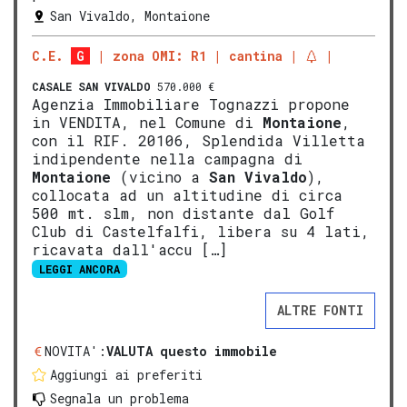
San Vivaldo, Montaione
C.E.
G
zona OMI: R1
cantina
CASALE
SAN VIVALDO
570.000 €
Agenzia Immobiliare Tognazzi propone
in VENDITA, nel Comune di
Montaione
,
con il RIF. 20106, Splendida Villetta
indipendente nella campagna di
Montaione
(vicino a
San Vivaldo
),
collocata ad un altitudine di circa
500 mt. slm, non distante dal Golf
Club di Castelfalfi, libera su 4 lati,
ricavata dall'accu […]
LEGGI ANCORA
ALTRE FONTI
NOVITA':
VALUTA questo immobile
Aggiungi ai preferiti
Segnala un problema