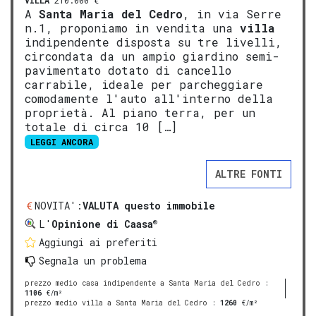
VILLA
210.000 €
A
Santa Maria del Cedro
, in via Serre
n.1, proponiamo in vendita una
villa
indipendente disposta su tre livelli,
circondata da un ampio giardino semi-
pavimentato dotato di cancello
carrabile, ideale per parcheggiare
comodamente l'auto all'interno della
proprietà. Al piano terra, per un
totale di circa 10 […]
LEGGI ANCORA
ALTRE FONTI
NOVITA':
VALUTA questo immobile
®
L'
Opinione di Caasa
Aggiungi ai preferiti
Segnala un problema
prezzo medio casa indipendente a Santa Maria del Cedro
:
1106
€/m²
prezzo medio villa a Santa Maria del Cedro
:
1260
€/m²