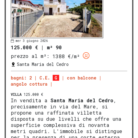
mer 3 giugno 2026
125.000 €
|
m² 90
prezzo al m²:
1388 €/m²
Santa Maria del Cedro
bagni: 2
C.E.
G
con balcone
angolo cottura
VILLA
125.000 €
In vendita a
Santa Maria del Cedro
,
precisamente in via del Mare, si
propone una raffinata villetta
disposta su due livelli che offre una
superficie complessiva di novanta
metri quadri. L'immobile si distingue
per la presenza di una corte esterna