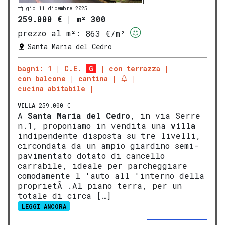
gio 11 dicembre 2025
259.000 €
|
m² 300
prezzo al m²:
863 €/m²
Santa Maria del Cedro
bagni: 1
C.E.
G
con terrazza
con balcone
cantina
cucina abitabile
VILLA
259.000 €
A
Santa Maria del Cedro
, in via Serre
n.1, proponiamo in vendita una
villa
indipendente disposta su tre livelli,
circondata da un ampio giardino semi-
pavimentato dotato di cancello
carrabile, ideale per parcheggiare
comodamente l 'auto all 'interno della
proprietÃ .Al piano terra, per un
totale di circa […]
LEGGI ANCORA