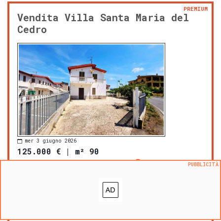
PREMIUM
Vendita Villa Santa Maria del
Cedro
mer 3 giugno 2026
125.000 €
|
m² 90
prezzo al m²:
1388 €/m²
PUBBLICITÀ
Santa Maria del Cedro
bagni: 2
C.E.
G
con balcone
angolo cottura