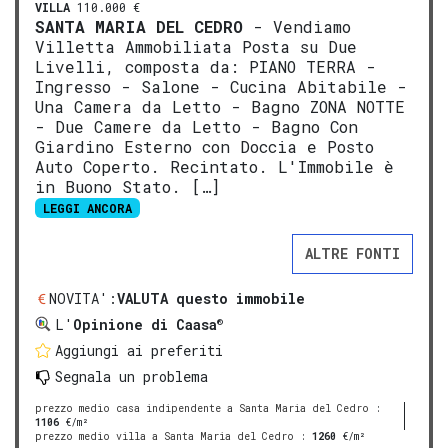
VILLA
110.000 €
SANTA MARIA DEL CEDRO
- Vendiamo
Villetta Ammobiliata Posta su Due
Livelli, composta da: PIANO TERRA -
Ingresso - Salone - Cucina Abitabile -
Una Camera da Letto - Bagno ZONA NOTTE
- Due Camere da Letto - Bagno Con
Giardino Esterno con Doccia e Posto
Auto Coperto. Recintato. L'Immobile è
in Buono Stato. […]
LEGGI ANCORA
ALTRE FONTI
NOVITA':
VALUTA questo immobile
®
L'
Opinione di Caasa
Aggiungi ai preferiti
Segnala un problema
prezzo medio casa indipendente a Santa Maria del Cedro
:
1106
€/m²
prezzo medio villa a Santa Maria del Cedro
:
1260
€/m²