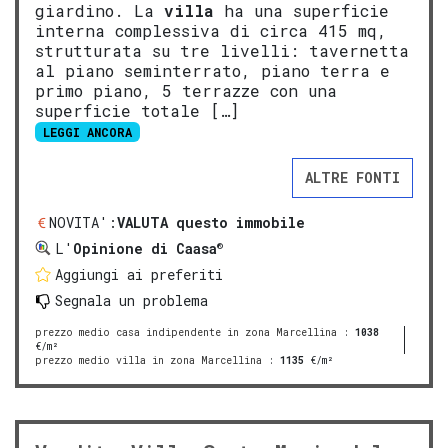
giardino. La
villa
ha una superficie
interna complessiva di circa 415 mq,
strutturata su tre livelli: tavernetta
al piano seminterrato, piano terra e
primo piano, 5 terrazze con una
superficie totale […]
LEGGI ANCORA
ALTRE FONTI
NOVITA':
VALUTA questo immobile
®
L'
Opinione di Caasa
Aggiungi ai preferiti
Segnala un problema
prezzo medio casa indipendente in zona Marcellina
:
1038
€/m²
prezzo medio villa in zona Marcellina
:
1135
€/m²