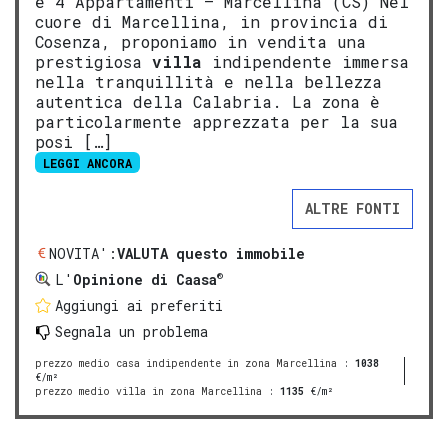
e 4 Appartamenti – Marcellina (CS) Nel
cuore di Marcellina, in provincia di
Cosenza, proponiamo in vendita una
prestigiosa
villa
indipendente immersa
nella tranquillità e nella bellezza
autentica della Calabria. La zona è
particolarmente apprezzata per la sua
posi […]
LEGGI ANCORA
ALTRE FONTI
NOVITA':
VALUTA questo immobile
®
L'
Opinione di Caasa
Aggiungi ai preferiti
Segnala un problema
prezzo medio casa indipendente in zona Marcellina
:
1038
€/m²
prezzo medio villa in zona Marcellina
:
1135
€/m²