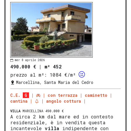
mer 8 aprile 2026
490.000 €
|
m² 452
prezzo al m²:
1084 €/m²
Marcellina, Santa Maria del Cedro
C.E.
G
con terrazza
caminetto
cantina
angolo cottura
VILLA
MARCELLINA 490.000 €
A circa 2 km dal mare ed in contesto
residenziale, è in vendita questa
incantevole
villa
indipendente con