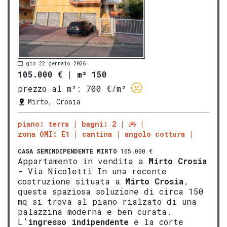
gio 22 gennaio 2026
105.000 €
|
m² 150
prezzo al m²:
700 €/m²
Mirto, Crosia
piano: terra
bagni: 2
zona OMI: E1
cantina
angolo cottura
CASA SEMINDIPENDENTE
MIRTO
105.000 €
Appartamento in vendita a
Mirto
Crosia
- Via Nicoletti In una recente
costruzione situata a
Mirto
Crosia
,
questa spaziosa soluzione di circa 150
mq si trova al piano rialzato di una
palazzina moderna e ben curata.
L’
ingresso indipendente
e la corte