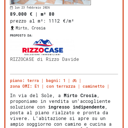
lun 23 febbraio 2026
89.000 €
|
m² 80
prezzo al m²:
1112 €/m²
Mirto, Crosia
PROPOSTO DA:
RIZZOCASE di Rizzo Davide
piano: terra
bagni: 1
zona OMI: E1
con terrazza
caminetto
In via del Sole, a
Mirto
Crosia
,
proponiamo in vendita un'accogliente
soluzione con
ingresso indipendente
,
posta al piano rialzato e pronta da
vivere. L'abitazione si apre su un
ampio soggiorno con camino e cucina a