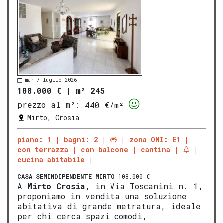
mar 7 luglio 2026
108.000 €
|
m² 245
prezzo al m²:
440 €/m²
Mirto, Crosia
piano: 1
bagni: 2
zona OMI: E1
con terrazza
con balcone
cantina
cucina abitabile
CASA SEMINDIPENDENTE
MIRTO
108.000 €
A
Mirto
Crosia
, in Via Toscanini n. 1,
proponiamo in vendita una soluzione
abitativa di grande metratura, ideale
per chi cerca spazi comodi,