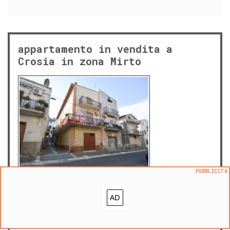
appartamento in vendita a
Crosia in zona Mirto
PUBBLICITÀ
gio 4 dicembre 2025
73.000 €
|
m² 250
prezzo al m²:
292 €/m²
Mirto, Crosia
PROPOSTO DA: