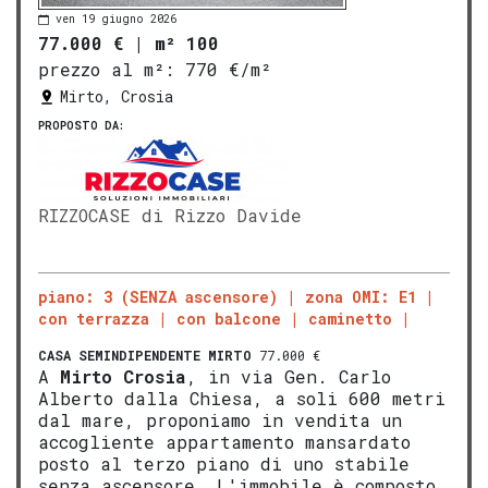
ven 19 giugno 2026
77.000 €
|
m² 100
prezzo al m²:
770 €/m²
Mirto, Crosia
PROPOSTO DA:
RIZZOCASE di Rizzo Davide
piano: 3 (SENZA ascensore)
zona OMI: E1
con terrazza
con balcone
caminetto
CASA SEMINDIPENDENTE
MIRTO
77.000 €
A
Mirto
Crosia
, in via Gen. Carlo
Alberto dalla Chiesa, a soli 600 metri
dal mare, proponiamo in vendita un
accogliente appartamento mansardato
posto al terzo piano di uno stabile
senza ascensore. L'immobile è composto