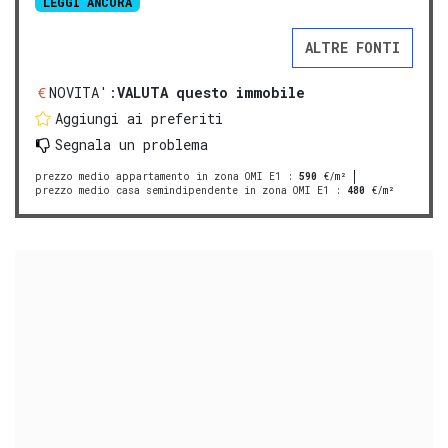
LEGGI ANCORA
ALTRE FONTI
NOVITA':
VALUTA questo immobile
Aggiungi ai preferiti
Segnala un problema
prezzo medio appartamento in zona OMI E1
:
590
€/m²
prezzo medio casa semindipendente in zona OMI E1
:
480
€/m²