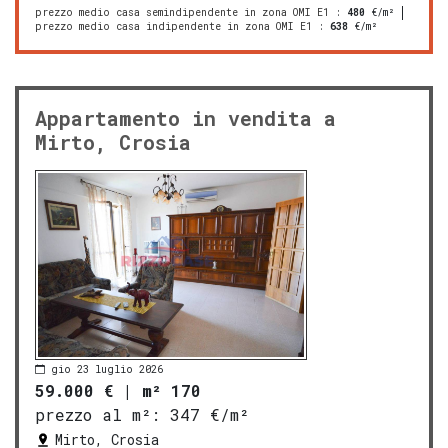
prezzo medio casa semindipendente in zona OMI E1
:
480
€/m²
prezzo medio casa indipendente in zona OMI E1
:
638
€/m²
Appartamento in vendita a
Mirto, Crosia
gio 23 luglio 2026
59.000 €
|
m² 170
prezzo al m²:
347 €/m²
Mirto, Crosia