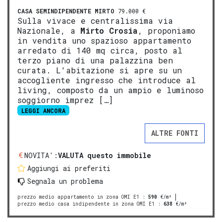
CASA SEMINDIPENDENTE
MIRTO
79.000 €
Sulla vivace e centralissima via
Nazionale, a
Mirto
Crosia
, proponiamo
in vendita uno spazioso appartamento
arredato di 140 mq circa, posto al
terzo piano di una palazzina ben
curata. L'abitazione si apre su un
accogliente ingresso che introduce al
living, composto da un ampio e luminoso
soggiorno imprez […]
LEGGI ANCORA
ALTRE FONTI
NOVITA':
VALUTA questo immobile
Aggiungi ai preferiti
Segnala un problema
prezzo medio appartamento in zona OMI E1
:
590
€/m²
prezzo medio casa indipendente in zona OMI E1
:
638
€/m²