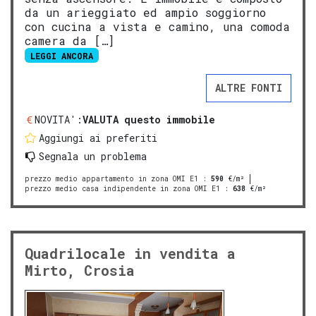
da un arieggiato ed ampio soggiorno
con cucina a vista e camino, una comoda
camera da […]
LEGGI ANCORA
ALTRE FONTI
NOVITA':
VALUTA questo immobile
Aggiungi ai preferiti
Segnala un problema
prezzo medio appartamento in zona OMI E1
:
590
€/m²
prezzo medio casa indipendente in zona OMI E1
:
638
€/m²
Quadrilocale in vendita a
Mirto, Crosia