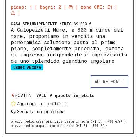
piano: 1
bagni: 2
zona OMI: E1
CASA SEMINDIPENDENTE
MIRTO
89.000 €
A Calopezzati Mare, a 300 m circa dal
mare, proponiamo in vendita una
panoramica soluzione posta al primo
piano, completamente arredata, dotata
di
ingresso indipendente
e impreziosita
da uno splendido giardino angolare
LEGGI ANCORA
ALTRE FONTI
NOVITA':
VALUTA questo immobile
Aggiungi ai preferiti
Segnala un problema
prezzo medio casa semindipendente in zona OMI E1
:
480
€/m²
prezzo medio appartamento in zona OMI E1
:
590
€/m²