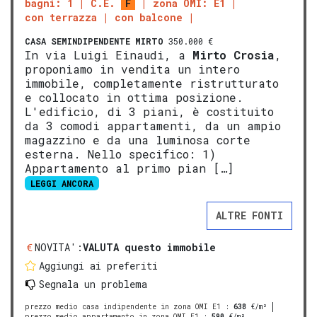
bagni: 1
C.E.
F
zona OMI: E1
con terrazza
con balcone
CASA SEMINDIPENDENTE
MIRTO
350.000 €
In via Luigi Einaudi, a
Mirto
Crosia
,
proponiamo in vendita un intero
immobile, completamente ristrutturato
e collocato in ottima posizione.
L'edificio, di 3 piani, è costituito
da 3 comodi appartamenti, da un ampio
magazzino e da una luminosa corte
esterna. Nello specifico: 1)
Appartamento al primo pian […]
LEGGI ANCORA
ALTRE FONTI
NOVITA':
VALUTA questo immobile
Aggiungi ai preferiti
Segnala un problema
prezzo medio casa indipendente in zona OMI E1
:
638
€/m²
prezzo medio appartamento in zona OMI E1
:
590
€/m²