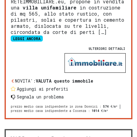
RETEIMMOBILIARE.eu, propone in vendita
una
villa
unifamiliare
in costruzione
di mq 565, allo stato rustico, con
pilastri, solai e copertura in cemento
armato, dislocata su tre livelli,
circondata da corte di perti […]
LEGGI ANCORA
ULTERIORI DETTAGLI
NOVITA':
VALUTA questo immobile
Aggiungi ai preferiti
Segnala un problema
prezzo medio casa indipendente in zona Donnici
:
574
€/m²
prezzo medio casa indipendente a Cosenza
:
1014
€/m²