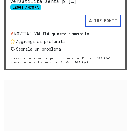
versatilità senza p […]
LEGGI ANCORA
ALTRE FONTI
NOVITA':
VALUTA questo immobile
Aggiungi ai preferiti
Segnala un problema
prezzo medio casa indipendente in zona OMI R2
:
597
€/m²
prezzo medio villa in zona OMI R2
:
684
€/m²