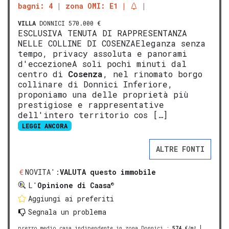
bagni: 4
zona OMI: E1
VILLA
DONNICI 570.000 €
ESCLUSIVA TENUTA DI RAPPRESENTANZA
NELLE COLLINE DI COSENZAEleganza senza
tempo, privacy assoluta e panorami
d'eccezioneA soli pochi minuti dal
centro di
Cosenza
, nel rinomato borgo
collinare di Donnici Inferiore,
proponiamo una delle proprietà più
prestigiose e rappresentative
dell'intero territorio cos […]
LEGGI ANCORA
ALTRE FONTI
NOVITA':
VALUTA questo immobile
®
L'
Opinione di Caasa
Aggiungi ai preferiti
Segnala un problema
prezzo medio casa indipendente in zona Donnici
:
574
€/m²