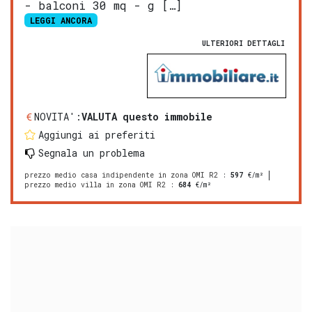
- balconi 30 mq - g […]
LEGGI ANCORA
ULTERIORI DETTAGLI
NOVITA':
VALUTA questo immobile
Aggiungi ai preferiti
Segnala un problema
prezzo medio casa indipendente in zona OMI R2
:
597
€/m²
prezzo medio villa in zona OMI R2
:
684
€/m²