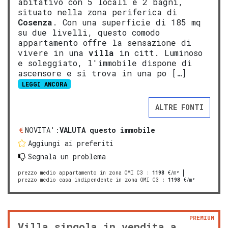
abitativo con 5 locali e 2 bagni,
situato nella zona periferica di
Cosenza
. Con una superficie di 185 mq
su due livelli, questo comodo
appartamento offre la sensazione di
vivere in una
villa
in citt. Luminoso
e soleggiato, l'immobile dispone di
ascensore e si trova in una po […]
LEGGI ANCORA
ALTRE FONTI
NOVITA':
VALUTA questo immobile
Aggiungi ai preferiti
Segnala un problema
prezzo medio appartamento in zona OMI C3
:
1198
€/m²
prezzo medio casa indipendente in zona OMI C3
:
1198
€/m²
PREMIUM
Villa singola in vendita a