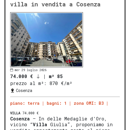
villa in vendita a Cosenza
mer 29 luglio 2026
74.000 €
|
m² 85
prezzo al m²:
870 €/m²
Cosenza
piano: terra
bagni: 1
zona OMI: B3
VILLA
74.000 €
Cosenza
– In delle Medaglie d'Oro,
vicino “
Villa
Giulia”, proponiamo in