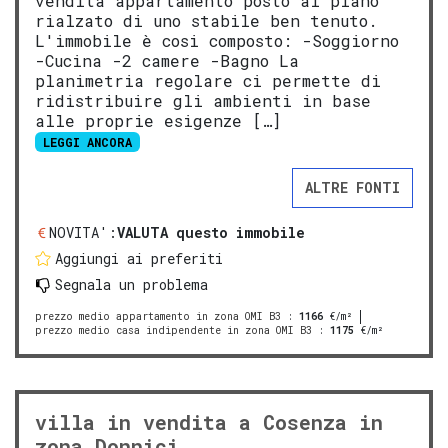
vendita appartamento posto al piano
rialzato di uno stabile ben tenuto.
L'immobile è cosi composto: -Soggiorno
-Cucina -2 camere -Bagno La
planimetria regolare ci permette di
ridistribuire gli ambienti in base
alle proprie esigenze […]
LEGGI ANCORA
ALTRE FONTI
NOVITA':
VALUTA questo immobile
Aggiungi ai preferiti
Segnala un problema
prezzo medio appartamento in zona OMI B3
:
1166
€/m²
prezzo medio casa indipendente in zona OMI B3
:
1175
€/m²
villa in vendita a Cosenza in
zona Donnici