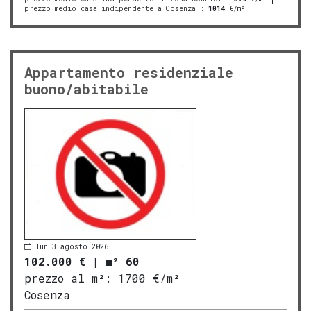
prezzo medio casa indipendente a Cosenza
:
1014
€/m²
Appartamento residenziale
buono/abitabile
lun 3 agosto 2026
102.000 €
|
m² 60
prezzo al m²:
1700 €/m²
Cosenza