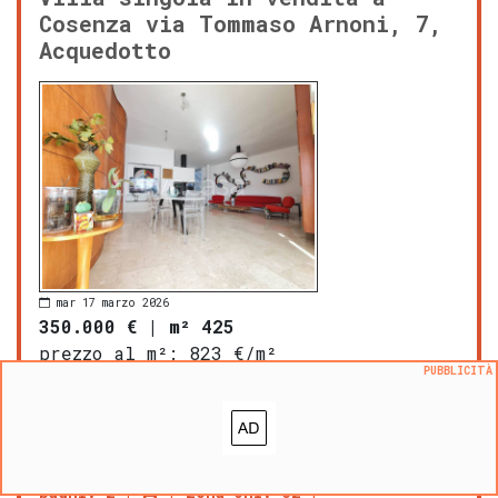
Cosenza via Tommaso Arnoni, 7,
Acquedotto
mar 17 marzo 2026
350.000 €
|
m² 425
prezzo al m²:
823 €/m²
PUBBLICITÀ
Via Cornelio Tommaso, Cosenza
PROPOSTO DA:
Lacasapiù immobiliare
bagni: 2
zona OMI: C2