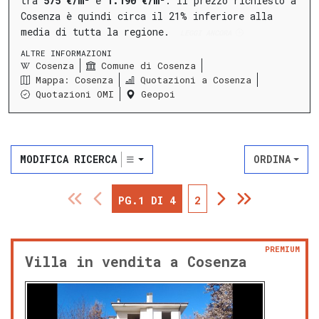
tra
575 €/m²
e
1.190 €/m²
.
Il prezzo richiesto a
Cosenza è quindi circa il 21% inferiore alla
media di tutta la regione.
LEGGI ANCORA
ALTRE INFORMAZIONI
Cosenza
Comune di Cosenza
Mappa: Cosenza
Quotazioni a Cosenza
Quotazioni OMI
Geopoi
MODIFICA RICERCA
ORDINA
PG.1 DI 4
2
PREMIUM
Villa in vendita a Cosenza