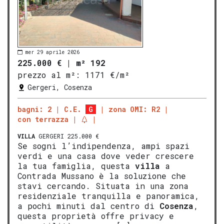
mer 29 aprile 2026
225.000 €
|
m² 192
prezzo al m²:
1171 €/m²
Gergeri, Cosenza
bagni: 2
C.E.
G
zona OMI: R2
con terrazza
VILLA
GERGERI 225.000 €
Se sogni l’indipendenza, ampi spazi
verdi e una casa dove veder crescere
la tua famiglia, questa
villa
a
Contrada Mussano è la soluzione che
stavi cercando. Situata in una zona
residenziale tranquilla e panoramica,
a pochi minuti dal centro di
Cosenza
,
questa proprietà offre privacy e