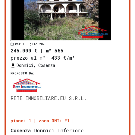
mar 1 luglio 2025
245.000 €
|
m² 565
prezzo al m²:
433 €/m²
Donnici, Cosenza
PROPOSTO DA:
RETE IMMOBILIARE.EU S.R.L.
piano: 1
zona OMI: E1
Cosenza
Donnici Inferiore,