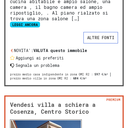
cucina abitabile e ampio salone, una
camera , il bagno camera ed ampio
ripostiglio, . Al piano rialzato si
trova una zona salone […]
LEGGI ANCORA
ALTRE FONTI
NOVITA':
VALUTA questo immobile
Aggiungi ai preferiti
Segnala un problema
prezzo medio casa indipendente in zona OMI R2
:
597
€/m²
prezzo medio villa in zona OMI R2
:
684
€/m²
PREMIUM
Vendesi villa a schiera a
Cosenza, Centro Storico