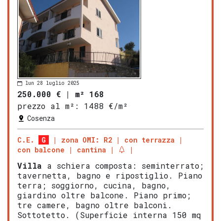
lun 28 luglio 2025
250.000 €
|
m² 168
prezzo al m²:
1488 €/m²
Cosenza
C.E.
G
zona OMI: R2
con terrazza
con balcone
cantina
Villa
a schiera composta: seminterrato;
tavernetta, bagno e ripostiglio. Piano
terra; soggiorno, cucina, bagno,
giardino oltre balcone. Piano primo;
tre camere, bagno oltre balconi.
Sottotetto. (Superficie interna 150 mq