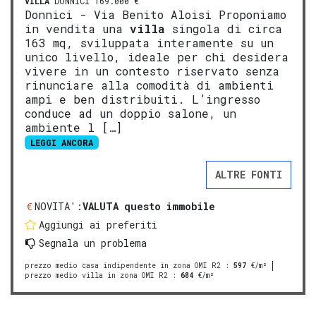
VILLA
DONNICI 169.000 €
Donnici - Via Benito Aloisi Proponiamo
in vendita una
villa
singola di circa
163 mq, sviluppata interamente su un
unico livello, ideale per chi desidera
vivere in un contesto riservato senza
rinunciare alla comodità di ambienti
ampi e ben distribuiti. L’ingresso
conduce ad un doppio salone, un
ambiente l […]
LEGGI ANCORA
ALTRE FONTI
NOVITA':
VALUTA questo immobile
Aggiungi ai preferiti
Segnala un problema
prezzo medio casa indipendente in zona OMI R2
:
597
€/m²
prezzo medio villa in zona OMI R2
:
684
€/m²