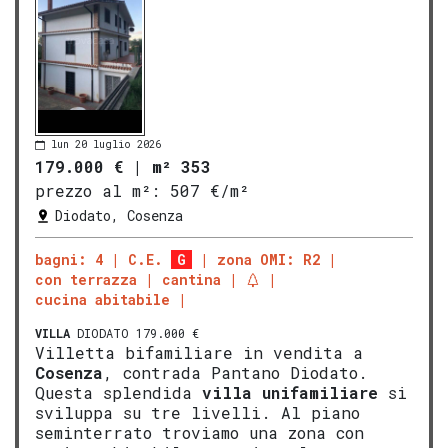
lun 20 luglio 2026
179.000 €
|
m² 353
prezzo al m²:
507 €/m²
Diodato, Cosenza
bagni: 4
C.E.
G
zona OMI: R2
con terrazza
cantina
cucina abitabile
VILLA
DIODATO 179.000 €
Villetta bifamiliare in vendita a
Cosenza
, contrada Pantano Diodato.
Questa splendida
villa
unifamiliare
si
sviluppa su tre livelli. Al piano
seminterrato troviamo una zona con