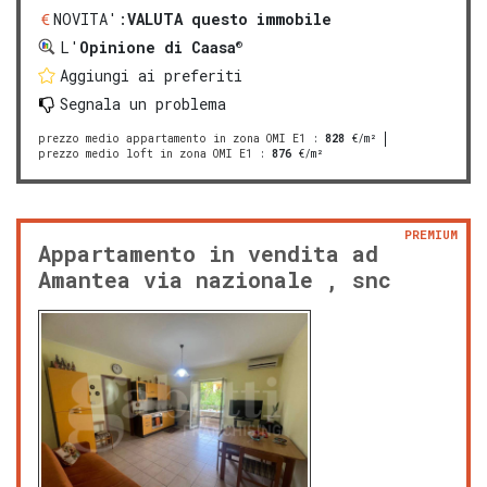
NOVITA':
VALUTA questo immobile
®
L'
Opinione di Caasa
Aggiungi ai preferiti
Segnala un problema
prezzo medio appartamento in zona OMI E1
:
828
€/m²
prezzo medio loft in zona OMI E1
:
876
€/m²
PREMIUM
Appartamento in vendita ad
Amantea via nazionale , snc