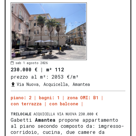
sab 1 agosto 2026
230.000 €
|
m² 112
prezzo al m²:
2053 €/m²
Via Nuova, Acquicella, Amantea
piano: 2
bagni: 1
zona OMI: B1
con terrazza
con balcone
TRILOCALE
ACQUICELLA VIA NUOVA 230.000 €
Gabetti
Amantea
propone appartamento
al piano secondo composto da: imgresso-
corridoio, cucina, due camere da