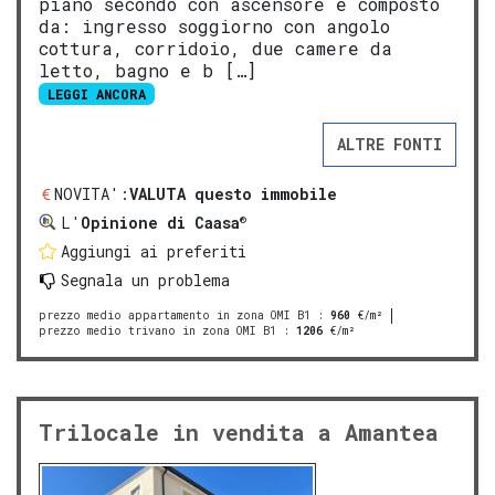
piano secondo con ascensore e composto
da: ingresso soggiorno con angolo
cottura, corridoio, due camere da
letto, bagno e b […]
LEGGI ANCORA
ALTRE FONTI
NOVITA':
VALUTA questo immobile
®
L'
Opinione di Caasa
Aggiungi ai preferiti
Segnala un problema
prezzo medio appartamento in zona OMI B1
:
960
€/m²
prezzo medio trivano in zona OMI B1
:
1206
€/m²
Trilocale in vendita a Amantea