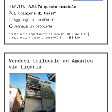
NOVITA':
VALUTA questo immobile
®
L'
Opinione di Caasa
Aggiungi ai preferiti
Segnala un problema
prezzo medio appartamento in zona OMI B1
:
960
€/m²
prezzo medio trivano in zona OMI B1
:
1206
€/m²
Vendesi trilocale ad Amantea
via Liguria