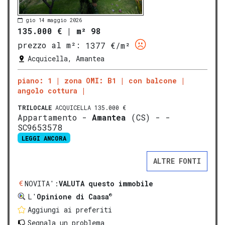
gio 14 maggio 2026
135.000 €
|
m² 98
prezzo al m²:
1377 €/m²
Acquicella, Amantea
piano: 1
zona OMI: B1
con balcone
angolo cottura
TRILOCALE
ACQUICELLA 135.000 €
Appartamento -
Amantea
(CS) - -
SC9653578
LEGGI ANCORA
ALTRE FONTI
NOVITA':
VALUTA questo immobile
®
L'
Opinione di Caasa
Aggiungi ai preferiti
Segnala un problema