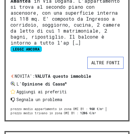
Amantea
in Via Dogana. L'appartamento
si trova al secondo piano con
ascensore, con una superficie interna
di 118 mq. E' composto da Ingresso a
corridoio, soggiorno, cucina, 2 camere
da letto di cui 1 matrimoniale, 2
bagni, ripostiglio. Il balcone è
intorno a tutto l'ap […]
LEGGI ANCORA
ALTRE FONTI
NOVITA':
VALUTA questo immobile
®
L'
Opinione di Caasa
Aggiungi ai preferiti
Segnala un problema
prezzo medio appartamento in zona OMI B1
:
960
€/m²
prezzo medio trivano in zona OMI B1
:
1206
€/m²