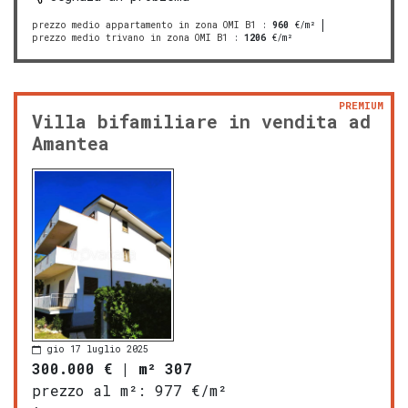
prezzo medio appartamento in zona OMI B1
:
960
€/m²
prezzo medio trivano in zona OMI B1
:
1206
€/m²
PREMIUM
Villa bifamiliare in vendita ad
Amantea
gio 17 luglio 2025
300.000 €
|
m² 307
prezzo al m²:
977 €/m²