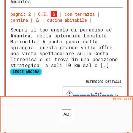
Amantea
bagni: 2
C.E.
G
con terrazza
cantina
cucina abitabile
Scopri il tuo angolo di paradiso ad
Amantea
, nella splendida Località
Marinella! A pochi passi dalla
spiaggia, questa grande villa offre
una vista spettacolare sulla Costa
Tirrenica e si trova in una posizione
strategica: a soli 10 km dal c […]
LEGGI ANCORA
ULTERIORI DETTAGLI
PUBBLICITÀ
NOVITA':
VALUTA questo immobile
Aggiungi ai preferiti
Segnala un problema