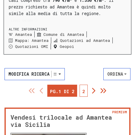
casi compreso tra
790 €/m²
e
1.350 €/m²
.
Il
prezzo richiesto ad Amantea è quindi molto
simile alla media di tutta la regione.
LEGGI ANCORA
ALTRE INFORMAZIONI
Amantea
Comune di Amantea
Mappa: Amantea
Quotazioni ad Amantea
Quotazioni OMI
Geopoi
MODIFICA RICERCA
ORDINA
PG.1 DI 2
2
PREMIUM
Vendesi trilocale ad Amantea
via Sicilia