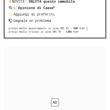
NOVITA':
VALUTA questo immobile
®
L'
Opinione di Caasa
Aggiungi ai preferiti
Segnala un problema
prezzo medio appartamento in zona OMI B1
:
960
€/m²
prezzo medio trivano in zona OMI B1
:
1206
€/m²