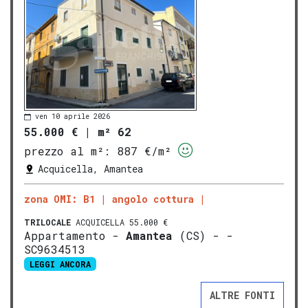
ven 10 aprile 2026
55.000 €
|
m² 62
prezzo al m²:
887 €/m²
Acquicella, Amantea
zona OMI: B1
angolo cottura
TRILOCALE
ACQUICELLA 55.000 €
Appartamento -
Amantea
(CS) - -
SC9634513
LEGGI ANCORA
ALTRE FONTI