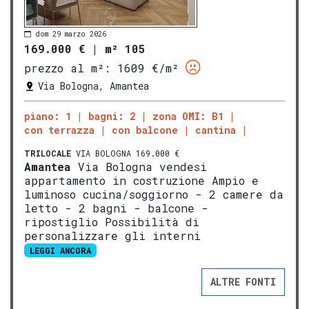
dom 29 marzo 2026
169.000 €
|
m² 105
prezzo al m²:
1609 €/m²
Via Bologna, Amantea
piano: 1
bagni: 2
zona OMI: B1
con terrazza
con balcone
cantina
TRILOCALE
VIA BOLOGNA 169.000 €
Amantea
Via Bologna vendesi
appartamento in costruzione Ampio e
luminoso cucina/soggiorno - 2 camere da
letto - 2 bagni - balcone -
ripostiglio Possibilità di
personalizzare gli interni
LEGGI ANCORA
ALTRE FONTI