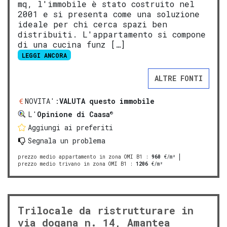
mq, l'immobile è stato costruito nel
2001 e si presenta come una soluzione
ideale per chi cerca spazi ben
distribuiti. L'appartamento si compone
di una cucina funz […]
LEGGI ANCORA
ALTRE FONTI
NOVITA':
VALUTA questo immobile
®
L'
Opinione di Caasa
Aggiungi ai preferiti
Segnala un problema
prezzo medio appartamento in zona OMI B1
:
960
€/m²
prezzo medio trivano in zona OMI B1
:
1206
€/m²
Trilocale da ristrutturare in
via dogana n. 14, Amantea