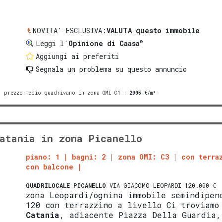
NOVITA' ESCLUSIVA:
VALUTA questo immobile
®
Leggi l'
Opinione di Caasa
Aggiungi ai preferiti
Segnala un problema
su questo annuncio
prezzo medio quadrivano in zona OMI C1
:
2005
€/m²
atania in zona Picanello
piano: 1
bagni: 2
zona OMI: C3
con terra
con balcone
QUADRILOCALE
PICANELLO
VIA GIACOMO LEOPARDI 120.000 €
zona Leopardi/ognina immobile semindipen
120 con terrazzino a livello Ci troviamo
Catania
, adiacente Piazza Della Guardia,