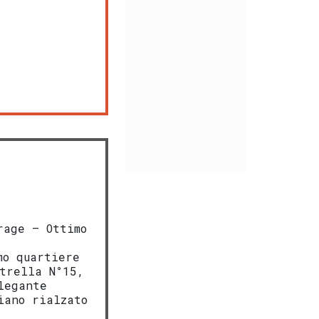
age – Ottimo
mo quartiere
trella N°15,
legante
iano rialzato