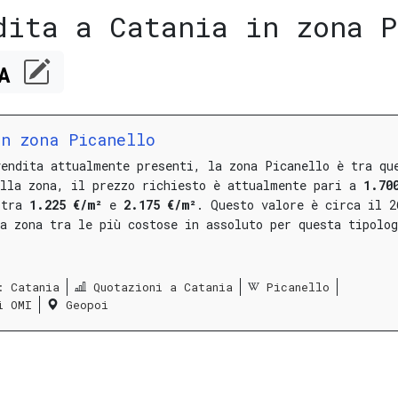
dita a Catania in zona P
CA
n zona Picanello
vendita attualmente presenti, la zona Picanello è tra qu
ella zona, il prezzo richiesto è attualmente pari a
1.70
o tra
1.225 €/m²
e
2.175 €/m²
.
Questo valore è circa il 2
a zona tra le più costose in assoluto per questa tipolog
: Catania
Quotazioni a Catania
Picanello
i OMI
Geopoi