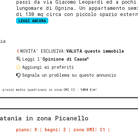
passi da via Giacomo Leopardi ed a pochi
lungomare di Ognina. Un appartamento sem
di 130 mq circa con piccolo spazio ester
LEGGI ANCORA
nia
NOVITA' ESCLUSIVA:
VALUTA questo immobile
®
Leggi l'
Opinione di Caasa
Aggiungi ai preferiti
Segnala un problema
su questo annuncio
prezzo medio quadrivano in zona OMI C3
:
1494
€/m²
atania in zona Picanello
piano: 8
bagni: 2
zona OMI: C1