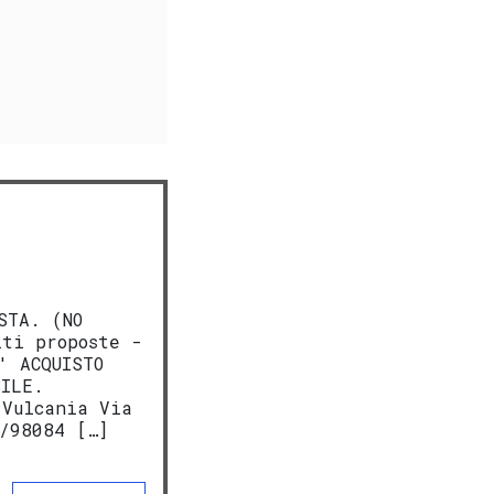
STA. (NO
lti proposte -
' ACQUISTO
BILE.
 Vulcania Via
/98084 […]