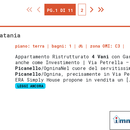
PG.1 DI 11
2
atania
piano: terra
bagni: 1
zona OMI: C3
Appartamento Ristrutturato
4 Vani
con Gar
anche come Investimento | Via Petrella –
Picanello
/OgninaNel cuore del servitissi
Picanello
/Ognina, precisamente in Via Pe
ERA Simply House propone in vendita un [
LEGGI ANCORA