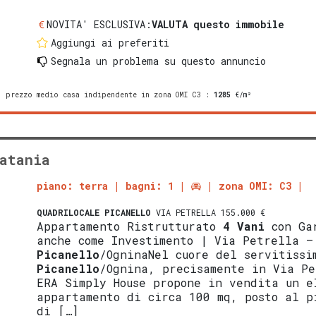
NOVITA' ESCLUSIVA:
VALUTA questo immobile
Aggiungi ai preferiti
Segnala un problema
su questo annuncio
prezzo medio casa indipendente in zona OMI C3
:
1285
€/m²
atania
piano: terra
bagni: 1
zona OMI: C3
QUADRILOCALE
PICANELLO
VIA PETRELLA 155.000 €
Appartamento Ristrutturato
4 Vani
con Gar
anche come Investimento | Via Petrella –
Picanello
/OgninaNel cuore del servitissi
Picanello
/Ognina, precisamente in Via Pe
ERA Simply House propone in vendita un e
appartamento di circa 100 mq, posto al p
di […]