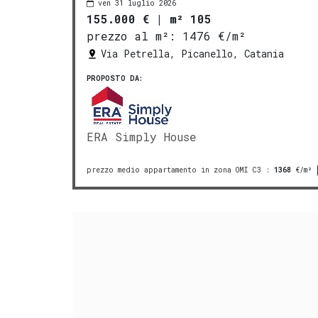
ven 31 luglio 2026
155.000 €
|
m² 105
prezzo al m²:
1476 €/m²
Via Petrella, Picanello, Catania
PROPOSTO DA:
ERA Simply House
prezzo medio appartamento in zona OMI C3
:
1368
€/m²