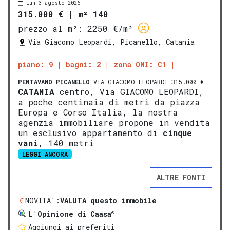
lun 3 agosto 2026
315.000 €
|
m² 140
prezzo al m²:
2250 €/m²
Via Giacomo Leopardi, Picanello, Catania
piano: 9
bagni: 2
zona OMI: C1
PENTAVANO
PICANELLO
VIA GIACOMO LEOPARDI 315.000 €
CATANIA
centro, Via GIACOMO LEOPARDI,
a poche centinaia di metri da piazza
Europa e Corso Italia, la nostra
agenzia immobiliare propone in vendita
un esclusivo appartamento di
cinque
vani
, 140 metri
LEGGI ANCORA
ALTRE FONTI
NOVITA':
VALUTA questo immobile
®
L'
Opinione di Caasa
Aggiungi ai preferiti