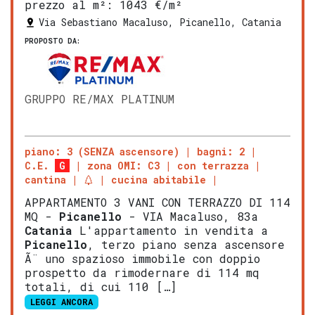
prezzo al m²:
1043 €/m²
Via Sebastiano Macaluso, Picanello, Catania
PROPOSTO DA:
GRUPPO RE/MAX PLATINUM
piano: 3 (SENZA ascensore)
bagni: 2
C.E.
G
zona OMI: C3
con terrazza
cantina
cucina abitabile
APPARTAMENTO 3 VANI CON TERRAZZO DI 114
MQ -
Picanello
- VIA Macaluso, 83a
Catania
L'appartamento in vendita a
Picanello
, terzo piano senza ascensore
Ã¨ uno spazioso immobile con doppio
prospetto da rimodernare di 114 mq
totali, di cui 110 […]
LEGGI ANCORA