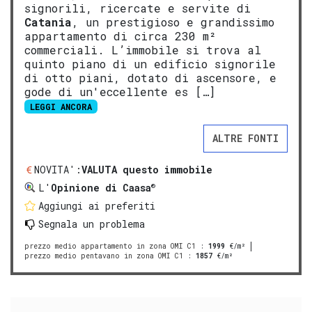
signorili, ricercate e servite di
Catania
, un prestigioso e grandissimo
appartamento di circa 230 m²
commerciali. L’immobile si trova al
quinto piano di un edificio signorile
di otto piani, dotato di ascensore, e
gode di un'eccellente es […]
LEGGI ANCORA
ALTRE FONTI
NOVITA':
VALUTA questo immobile
®
L'
Opinione di Caasa
Aggiungi ai preferiti
Segnala un problema
prezzo medio appartamento in zona OMI C1
:
1999
€/m²
prezzo medio pentavano in zona OMI C1
:
1857
€/m²