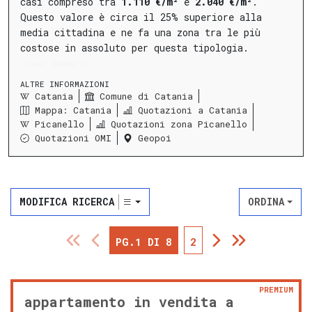
casi compreso tra
1.110 €/m²
e
2.040 €/m²
.
Questo valore è circa il 25% superiore alla
media cittadina e ne fa una zona tra le più
costose in assoluto per questa tipologia.
LEGGI ANCORA
ALTRE INFORMAZIONI
Catania
Comune di Catania
Mappa: Catania
Quotazioni a Catania
Picanello
Quotazioni zona Picanello
Quotazioni OMI
Geopoi
MODIFICA RICERCA
ORDINA
PG.1 DI 8
2
PREMIUM
appartamento in vendita a