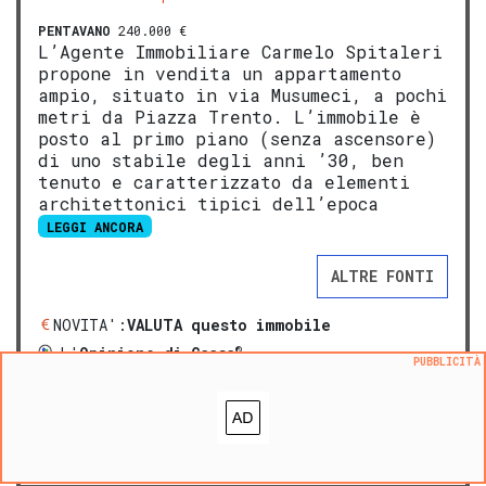
PENTAVANO
240.000 €
L’Agente Immobiliare Carmelo Spitaleri
propone in vendita un appartamento
ampio, situato in via Musumeci, a pochi
metri da Piazza Trento. L’immobile è
posto al primo piano (senza ascensore)
di uno stabile degli anni ’30, ben
tenuto e caratterizzato da elementi
architettonici tipici dell’epoca
LEGGI ANCORA
ALTRE FONTI
NOVITA':
VALUTA questo immobile
®
L'
Opinione di Caasa
PUBBLICITÀ
Aggiungi ai preferiti
Segnala un problema
prezzo medio appartamento in zona OMI B3
:
1494
€/m²
prezzo medio pentavano in zona OMI B3
:
1358
€/m²