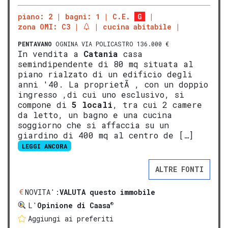
piano: 2
bagni: 1
C.E.
G
zona OMI: C3
cucina abitabile
PENTAVANO
OGNINA VIA POLICASTRO 136.000 €
In vendita a
Catania
casa
semindipendente di 80 mq situata al
piano rialzato di un edificio degli
anni '40. La proprietÃ , con un doppio
ingresso ,di cui uno esclusivo, si
compone di
5 locali
, tra cui 2 camere
da letto, un bagno e una cucina
soggiorno che si affaccia su un
giardino di 400 mq al centro de […]
LEGGI ANCORA
ALTRE FONTI
NOVITA':
VALUTA questo immobile
®
L'
Opinione di Caasa
Aggiungi ai preferiti