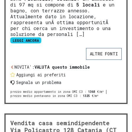
di 97 mq si compone di
5 locali
e un
bagno, con terrazzo annesso.
Attualmente dato in locazione,
rappresenta unÂ ottima opportunitÃ
per chi cerca un investimento o una
soluzione da personali […]
LEGGI ANCORA
ALTRE FONTI
NOVITA':
VALUTA questo immobile
Aggiungi ai preferiti
Segnala un problema
prezzo medio appartamento in zona OMI C3
:
1368
€/m²
prezzo medio pentavano in zona OMI C3
:
1325
€/m²
Vendita casa semindipendente
Via Policastro 128 Catania (CT