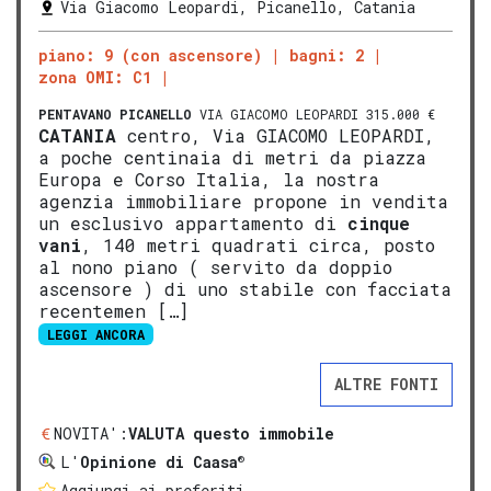
Via Giacomo Leopardi, Picanello, Catania
piano: 9 (con ascensore)
bagni: 2
zona OMI: C1
PENTAVANO
PICANELLO
VIA GIACOMO LEOPARDI 315.000 €
CATANIA
centro, Via GIACOMO LEOPARDI,
a poche centinaia di metri da piazza
Europa e Corso Italia, la nostra
agenzia immobiliare propone in vendita
un esclusivo appartamento di
cinque
vani
, 140 metri quadrati circa, posto
al nono piano ( servito da doppio
ascensore ) di uno stabile con facciata
recentemen […]
LEGGI ANCORA
ALTRE FONTI
NOVITA':
VALUTA questo immobile
®
L'
Opinione di Caasa
Aggiungi ai preferiti