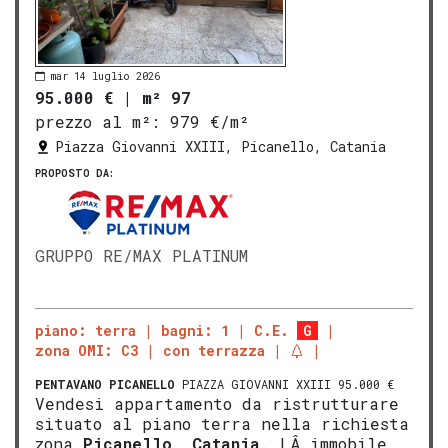
mar 14 luglio 2026
95.000 €
|
m² 97
prezzo al m²:
979 €/m²
Piazza Giovanni XXIII, Picanello, Catania
PROPOSTO DA:
GRUPPO RE/MAX PLATINUM
piano: terra
bagni: 1
C.E.
G
zona OMI: C3
con terrazza
PENTAVANO
PICANELLO
PIAZZA GIOVANNI XXIII 95.000 €
Vendesi appartamento da ristrutturare
situato al piano terra nella richiesta
zona
Picanello
,
Catania
. LÂ immobile