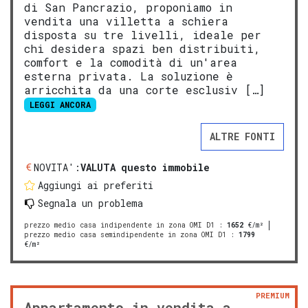
di San Pancrazio, proponiamo in
vendita una villetta a schiera
disposta su tre livelli, ideale per
chi desidera spazi ben distribuiti,
comfort e la comodità di un'area
esterna privata. La soluzione è
arricchita da una corte esclusiv […]
LEGGI ANCORA
ALTRE FONTI
NOVITA':
VALUTA questo immobile
Aggiungi ai preferiti
Segnala un problema
prezzo medio casa indipendente in zona OMI D1
:
1652
€/m²
prezzo medio casa semindipendente in zona OMI D1
:
1799
€/m²
PREMIUM
Appartamento in vendita a