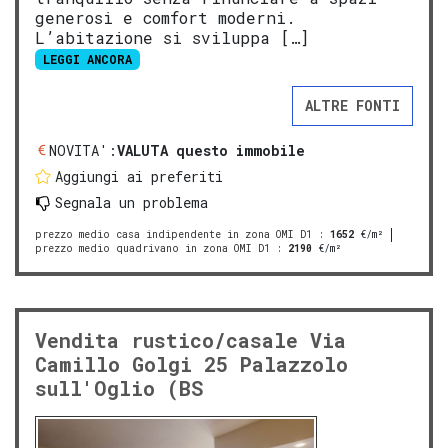
generosi e comfort moderni.
L’abitazione si sviluppa […]
LEGGI ANCORA
ALTRE FONTI
NOVITA':
VALUTA questo immobile
Aggiungi ai preferiti
Segnala un problema
prezzo medio casa indipendente in zona OMI D1
:
1652
€/m²
prezzo medio quadrivano in zona OMI D1
:
2190
€/m²
Vendita rustico/casale Via
Camillo Golgi 25 Palazzolo
sull'Oglio (BS