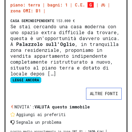
piano: terra
bagni: 1
C.E.
G
zona OMI: B1
CASA SEMINDIPENDENTE
153.000 €
Se stai cercando una casa moderna con
uno spazio extra difficile da trovare,
questa è un'opportunità davvero unica.
A
Palazzolo sull'Oglio
, in tranquilla
zona residenziale, proponiamo in
vendita appartamento indipendente
completamente ristrutturato a nuovo,
situato al piano terra e dotato di
locale depos […]
LEGGI ANCORA
ALTRE FONTI
NOVITA':
VALUTA questo immobile
Aggiungi ai preferiti
Segnala un problema
prezzo medio appartamento in zona OMI B1
:
1626
€/m²