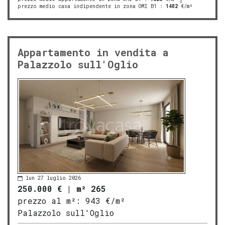
prezzo medio casa indipendente in zona OMI B1
:
1482
€/m²
Appartamento in vendita a
Palazzolo sull'Oglio
lun 27 luglio 2026
250.000 €
|
m² 265
prezzo al m²:
943 €/m²
Palazzolo sull'Oglio