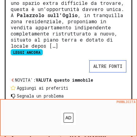
uno spazio extra difficile da trovare,
questa è un'opportunità davvero unica.
A
Palazzolo sull'Oglio
, in tranquilla
zona residenziale, proponiamo in
vendita appartamento indipendente
completamente ristrutturato a nuovo,
situato al piano terra e dotato di
locale depos […]
LEGGI ANCORA
ALTRE FONTI
NOVITA':
VALUTA questo immobile
Aggiungi ai preferiti
Segnala un problema
PUBBLICITÀ
prezzo medio appartamento in zona OMI B1
:
1626
€/m²
prezzo medio casa indipendente in zona OMI B1
:
1482
€/m²
PREMIUM