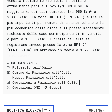
vendita mediamente richiesto in città è
attualmente pari a
1.525 €/m²
ed è nella
maggioranza dei casi compreso tra
950 €/m²
e
2.440 €/m²
.
La
zona OMI B1 (CENTRALE)
è tra le
più importanti per numero di annunci ed anche la
più economica della città e il prezzo mediamente
richiesto delle case semindipendenti in vendita
è pari a
1.330 €/m²
.
I prezzi più alti si
registrano invece presso la
zona OMI D1
(PERIFERICA)
ed arrivano in media a
1.795 €/m²
.
LEGGI ANCORA
ALTRE INFORMAZIONI
Palazzolo sull'Oglio
Comune di Palazzolo sull'Oglio
Mappa: Palazzolo sull'Oglio
Quotazioni a Palazzolo sull'Oglio
Quotazioni OMI
Geopoi
MODIFICA RICERCA
ORDINA