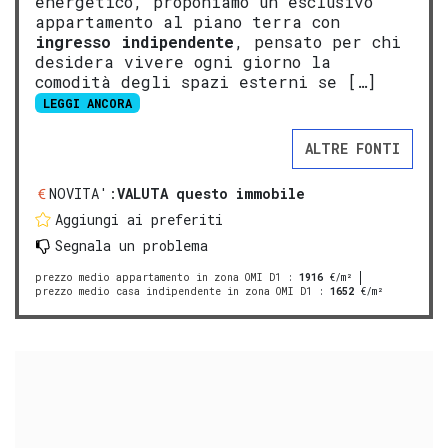
energetico, proponiamo un esclusivo
appartamento al piano terra con
ingresso indipendente
, pensato per chi
desidera vivere ogni giorno la
comodità degli spazi esterni se […]
LEGGI ANCORA
ALTRE FONTI
NOVITA':
VALUTA questo immobile
Aggiungi ai preferiti
Segnala un problema
prezzo medio appartamento in zona OMI D1
:
1916
€/m²
prezzo medio casa indipendente in zona OMI D1
:
1652
€/m²