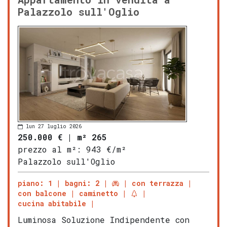
Palazzolo sull'Oglio
lun 27 luglio 2026
250.000 €
|
m² 265
prezzo al m²:
943 €/m²
Palazzolo sull'Oglio
piano: 1
bagni: 2
con terrazza
con balcone
caminetto
cucina abitabile
Luminosa Soluzione Indipendente con