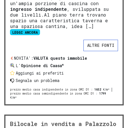
un'ampia porzione di cascina con
ingresso indipendente
, sviluppata su
due livelli.Al piano terra trovano
spazio una caratteristica taverna e
una spaziosa cantina, idea […]
LEGGI ANCORA
ALTRE FONTI
NOVITA':
VALUTA questo immobile
®
L'
Opinione di Caasa
Aggiungi ai preferiti
Segnala un problema
prezzo medio casa indipendente in zona OMI D1
:
1652
€/m²
prezzo medio casa semindipendente in zona OMI D1
:
1799
€/m²
Bilocale in vendita a Palazzolo