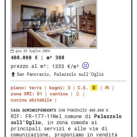
gio 23 luglio 2026
400.000 €
|
m² 300
prezzo al m²:
1333 €/m²
San Pancrazio, Palazzolo sull'Oglio
piano: terra
bagni: 3
C.E.
D
zona OMI: D1
cantina
cucina abitabile
CASA SEMINDIPENDENTE
SAN PANCRAZIO 400.000 €
RIF: FR-177-11Nel comune di
Palazzolo
sull'Oglio
, in zona comoda ai
principali servizi e alle vie di
comunicazione, proponiamo in vendita