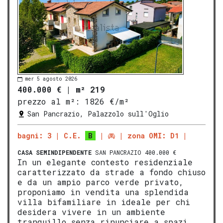
mer 5 agosto 2026
400.000 €
|
m² 219
prezzo al m²:
1826 €/m²
San Pancrazio, Palazzolo sull'Oglio
bagni: 3
C.E.
B
zona OMI: D1
CASA SEMINDIPENDENTE
SAN PANCRAZIO 400.000 €
In un elegante contesto residenziale
caratterizzato da strade a fondo chiuso
e da un ampio parco verde privato,
proponiamo in vendita una splendida
villa bifamiliare in ideale per chi
desidera vivere in un ambiente
tranquillo senza rinunciare a spazi