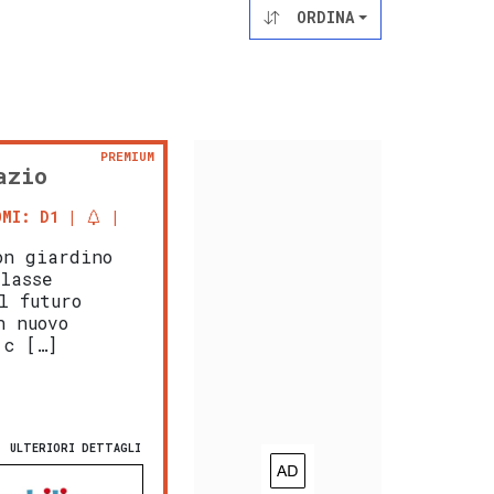
ORDINA
PREMIUM
azio
OMI: D1
on giardino
Classe
l futuro
n nuovo
 c […]
ULTERIORI DETTAGLI