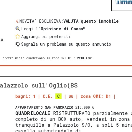
NOVITA' ESCLUSIVA:
VALUTA questo immobile
®
Leggi l'
Opinione di Caasa
Aggiungi ai preferiti
SA
Segnala un problema
su questo annuncio
prezzo medio quadrivano in zona OMI D1
:
2110
€/m²
alazzolo sull'Oglio(BS
bagni: 1
C.E.
C
zona OMI: D1
APPARTAMENTO
SAN PANCRAZIO
215.000 €
QUADRILOCALE
RISTRUTTURATO parzialmente 
completo di un BOX auto, vendesi in zona
tranquilla a Palazzolo S/O, a soli 5 min
casello autostradale di