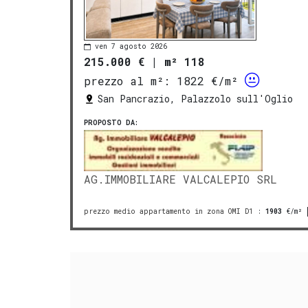
ven 7 agosto 2026
215.000 €
|
m² 118
prezzo al m²:
1822 €/m²
San Pancrazio, Palazzolo sull'Oglio
PROPOSTO DA:
AG.IMMOBILIARE VALCALEPIO SRL
prezzo medio appartamento in zona OMI D1
:
1903
€/m²