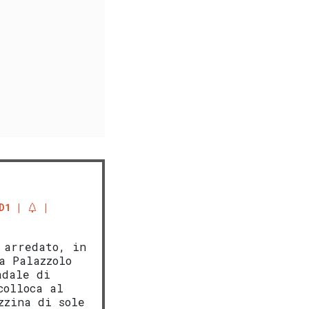
D1
 arredato, in
a Palazzolo
adale di
olloca al
zzina di sole