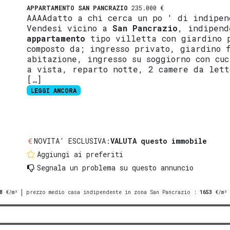
APPARTAMENTO
SAN PANCRAZIO
235.000 €
AAAAdatto a chi cerca un po ' di indipen
Vendesi vicino a
San Pancrazio
, indipend
appartamento
tipo villetta con giardino 
composto da; ingresso privato, giardino 
abitazione, ingresso su soggiorno con cu
a vista, reparto notte, 2 camere da lett
[…]
LEGGI ANCORA
NOVITA' ESCLUSIVA:
VALUTA questo immobile
Aggiungi ai preferiti
Segnala un problema
su questo annuncio
8
€/m²
prezzo medio casa indipendente in zona San Pancrazio
:
1653
€/m²