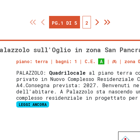
PG.1 DI 5
2
alazzolo sull'Oglio in zona San Pancr
piano: terra
bagni: 1
C.E.
A
zona 
PALAZZOLO:
Quadrilocale
al piano terra c
privato in Nuovo Complesso Residenziale 
A4.Consegna prevista: 2027. Benvenuti ne
dell'abitare. A Palazzolo sta nascendo u
complesso residenziale in progettato per
LEGGI ANCORA