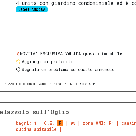
4 unità con giardino condominiale ed è c
LEGGI ANCORA
NOVITA' ESCLUSIVA:
VALUTA questo immobile
Aggiungi ai preferiti
Segnala un problema
su questo annuncio
prezzo medio quadrivano in zona OMI D1
:
2110
€/m²
alazzolo sull'Oglio
bagni: 1
C.E.
F
zona OMI: R1
canti
cucina abitabile