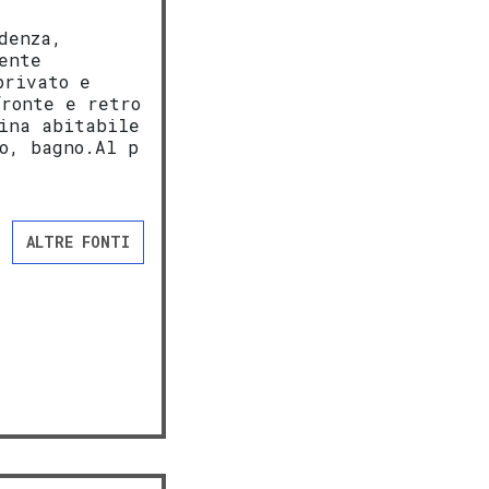
denza,
ente
privato e
fronte e retro
cina abitabile
o, bagno.Al p
ALTRE FONTI